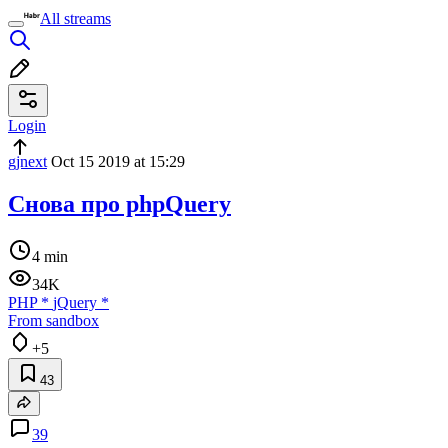
All streams
Login
gjnext
Oct 15 2019 at 15:29
Снова про phpQuery
4 min
34K
PHP
*
jQuery
*
From sandbox
+5
43
39