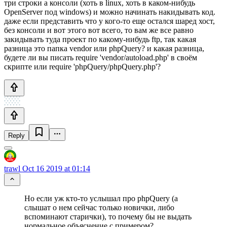
три строки а консоли (хоть в linux, хоть в каком-нибудь
OpenServer под windows) и можно начинать накидывать код.
даже если представить что у кого-то еще остался шаред хост,
без консоли и вот этого вот всего, то вам же все равно
закидывать туда проект по какому-нибудь ftp, так какая
разница это папка vendor или phpQuery? и какая разница,
будете ли вы писать require 'vendor/autoload.php' в своём
скрипте или require 'phpQuery/phpQuery.php'?
Reply
trawl
Oct 16 2019 at 01:14
Но если уж кто-то услышал про phpQuery (а
слышат о нем сейчас только новички, либо
вспоминают старички), то почему бы не выдать
нормальное объяснение с примером?