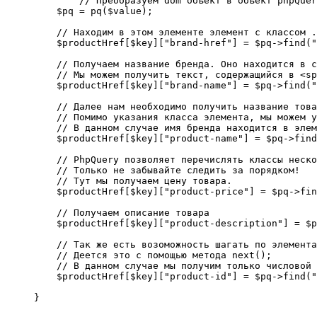
        // Преобразуем dom объект в объект phpQuer
    $pq = pq($value);

    // Находим в этом элементе элемент с классом .
    $productHref[$key]["brand-href"] = $pq->find("
    // Получаем название бренда. Оно находится в с
    // Мы можем получить текст, содержащийся в <sp
    $productHref[$key]["brand-name"] = $pq->find("
    // Далее нам необходимо получить название това
    // Помимо указания класса элемента, мы можем у
    // В данном случае имя бренда находится в элем
    $productHref[$key]["product-name"] = $pq->find
    // PhpQuery позволяет перечислять классы неско
    // Только не забывайте следить за порядком!

    // Тут мы получаем цену товара.

    $productHref[$key]["product-price"] = $pq->fin
    // Получаем описание товара

    $productHref[$key]["product-description"] = $p
    // Так же есть возоможность шагать по элемента
    // Деется это с помощью метода next();

    // В данном случае мы получим только числовой 
    $productHref[$key]["product-id"] = $pq->find("
}