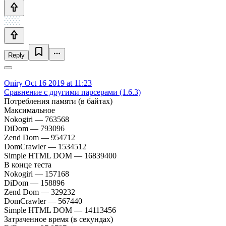
Reply
Oniry
Oct 16 2019 at 11:23
Сравнение с другими парсерами (1.6.3)
Потребления памяти (в байтах)
Максимальное
Nokogiri — 763568
DiDom — 793096
Zend Dom — 954712
DomCrawler — 1534512
Simple HTML DOM — 16839400
В конце теста
Nokogiri — 157168
DiDom — 158896
Zend Dom — 329232
DomCrawler — 567440
Simple HTML DOM — 14113456
Затраченное время (в секундах)