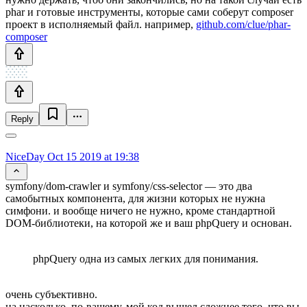
phar и готовые инструменты, которые сами соберут composer
проект в исполняемый файл. например,
github.com/clue/phar-
composer
Reply
NiceDay
Oct 15 2019 at 19:38
symfony/dom-crawler и symfony/css-selector — это два
самобытных компонента, для жизни которых не нужна
симфони. и вообще ничего не нужно, кроме стандартной
DOM-библиотеки, на которой же и ваш phpQuery и основан.
phpQuery одна из самых легких для понимания.
очень субъективно.
на насколько, по-вашему, мой код вышел сложнее того, что вы