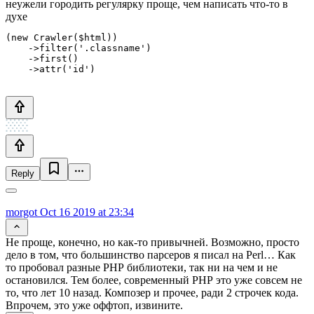
неужели городить регулярку проще, чем написать что-то в
духе
(new Crawler($html))

    ->filter('.classname')

    ->first()

    ->attr('id')
Reply
morgot
Oct 16 2019 at 23:34
Не проще, конечно, но как-то привычней. Возможно, просто
дело в том, что большинство парсеров я писал на Perl… Как
то пробовал разные РНР библиотеки, так ни на чем и не
остановился. Тем более, современный РНР это уже совсем не
то, что лет 10 назад. Композер и прочее, ради 2 строчек кода.
Впрочем, это уже оффтоп, извините.