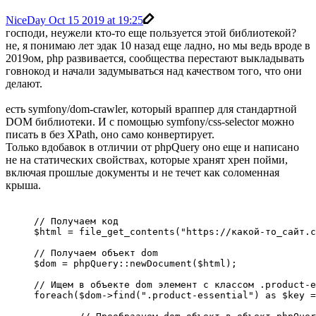
NiceDay
Oct 15 2019 at 19:25
господи, неужели кто-то еще пользуется этой библиотекой?
не, я понимаю лет эдак 10 назад еще ладно, но мы ведь вроде в
2019ом, php развивается, сообщества перестают выкладывать
говнокод и начали задумываться над качеством того, что они
делают.
есть symfony/dom-crawler, который враппер для стандартной
DOM библиотеки. И с помощью symfony/css-selector можно
писать в без XPath, оно само конвертирует.
Только вдобавок в отличии от phpQuery оно еще и написано
не на статических свойствах, которые хранят хрен пойми,
включая прошлые документы и не течет как соломенная
крыша.
// Получаем код

$html = file_get_contents("https://какой-то_сайт.c
// Получаем объект dom

$dom = phpQuery::newDocument($html);

// Ищем в объекте dom элемент с классом .product-e
foreach($dom->find(".product-essential") as $key =