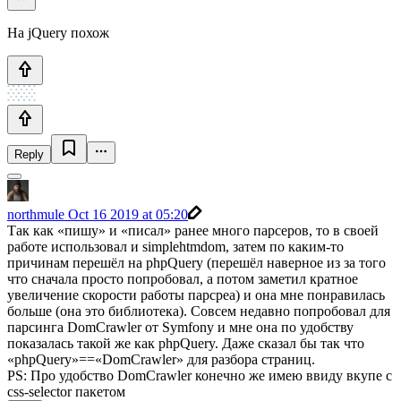
На jQuery похож
Reply
northmule
Oct 16 2019 at 05:20
Так как «пишу» и «писал» ранее много парсеров, то в своей
работе использовал и simplehtmdom, затем по каким-то
причинам перешёл на phpQuery (перешёл наверное из за того
что сначала просто попробовал, а потом заметил кратное
увеличение скорости работы парсреа) и она мне понравилась
больше (она это библиотека). Совсем недавно попробовал для
парсинга DomCrawler от Symfony и мне она по удобству
показалась такой же как phpQuery. Даже сказал бы так что
«phpQuery»==«DomCrawler» для разбора страниц.
PS: Про удобство DomCrawler конечно же имею ввиду вкупе с
css-selector пакетом