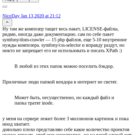
NiceDay
Jan 13 2020 at 21:12
Ну там же композер тащит весь пакет, LICENSE-файлы,
ридми, иногда даже документацию. сам по себе пакет
symfony/dom-crawler — 15 php файлов, еще 5-10 внутренние
нужды композера. symfony/css-selector и вправду раздут, но
никто не запрещает его не использовать и писать XPath :)
В любой из этих папок можно поселить бэкдор.
Приличные люди папкой вендора в интернет не светят.
Может быть, несущественно, но каждый файл и
папка тратят inode.
у меня на сервере лежит более 3 миллионов картинок и пока
инод хватает.
довольно плохо представляю себе какое количество проектов
нужно держать, чтоб они закончились, но на такой случай есть