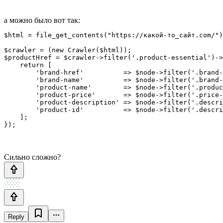
а можно было вот так:
$html = file_get_contents("https://какой-то_сайт.com/")
$crawler = (new Crawler($html));

$productHref = $crawler->filter('.product-essential')->
    return [

        'brand-href'          => $node->filter('.brand-
        'brand-name'          => $node->filter('.brand-
        'product-name'        => $node->filter('.produc
        'product-price'       => $node->filter('.price-
        'product-description' => $node->filter('.descri
        'product-id'          => $node->filter('.descri
    ];    

});
Сильно сложно?
Reply