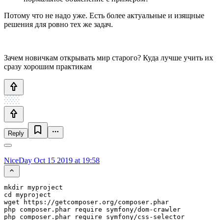
Потому что не надо уже. Есть более актуальные и изящные
решения для ровно тех же задач.
Зачем новичкам открывать мир старого? Куда лучше учить их
сразу хорошим практикам
Reply
NiceDay
Oct 15 2019 at 19:58
mkdir myproject

cd myproject

wget https://getcomposer.org/composer.phar

php composer.phar require symfony/dom-crawler

php composer.phar require symfony/css-selector