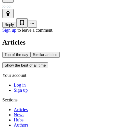
Reply
Sign up
to leave a comment.
Articles
Top of the day
Similar articles
Show the best of all time
Your account
Log in
Sign up
Sections
Articles
News
Hubs
Authors