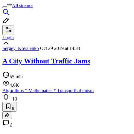
All streams
Login
Sergey_Kovalenko
Oct 29 2019 at 14:33
A City Without Traffic Jams
55 min
4.6K
Algorithms
*
Mathematics
*
Transport
Urbanism
+13
8
2