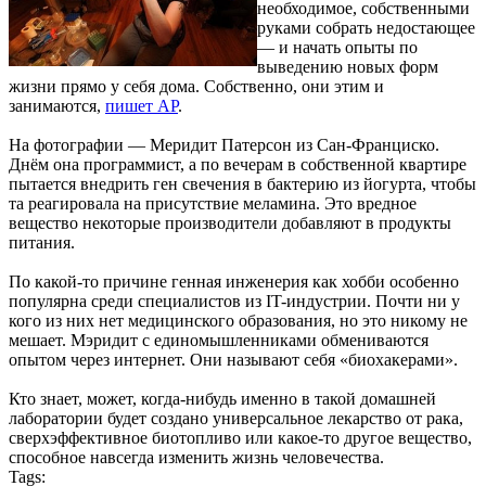
необходимое, собственными
руками собрать недостающее
— и начать опыты по
выведению новых форм
жизни прямо у себя дома. Собственно, они этим и
занимаются,
пишет AP
.
На фотографии — Меридит Патерсон из Сан-Франциско.
Днём она программист, а по вечерам в собственной квартире
пытается внедрить ген свечения в бактерию из йогурта, чтобы
та реагировала на присутствие меламина. Это вредное
вещество некоторые производители добавляют в продукты
питания.
По какой-то причине генная инженерия как хобби особенно
популярна среди специалистов из IT-индустрии. Почти ни у
кого из них нет медицинского образования, но это никому не
мешает. Мэридит с единомышленниками обмениваются
опытом через интернет. Они называют себя «биохакерами».
Кто знает, может, когда-нибудь именно в такой домашней
лаборатории будет создано универсальное лекарство от рака,
сверхэффективное биотопливо или какое-то другое вещество,
способное навсегда изменить жизнь человечества.
Tags: