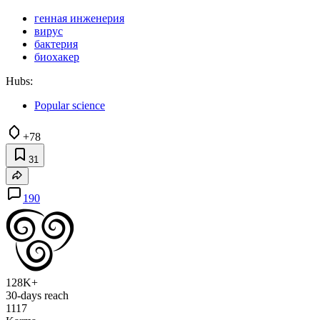
генная инженерия
вирус
бактерия
биохакер
Hubs:
Popular science
+78
31
190
128K+
30-days reach
1117