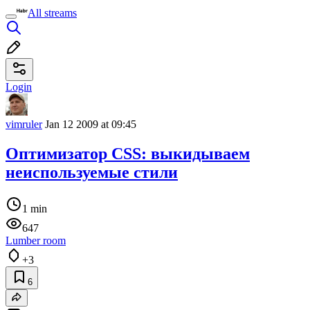
All streams
Login
vimruler
Jan 12 2009 at 09:45
Оптимизатор CSS: выкидываем
неиспользуемые стили
1 min
647
Lumber room
+3
6