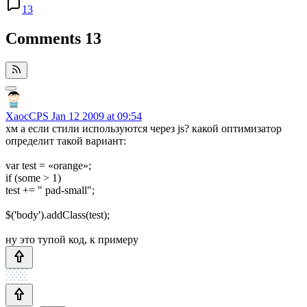
13
Comments
13
XaocCPS
Jan 12 2009 at 09:54
хм а если стили используются через js? какой оптимизатор
определит такой вариант:
var test = «orange»;
if (some > 1)
test += " pad-small";
$('body').addClass(test);
ну это тупой код, к примеру