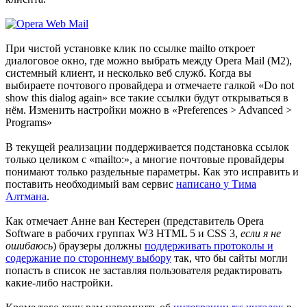
При чистой установке клик по ссылке mailto откроет
диалоговое окно, где можно выбрать между Opera Mail (M2),
системный клиент, и несколько веб служб. Когда вы
выбираете почтового провайдера и отмечаете галкой «Do not
show this dialog again» все такие ссылки будут открываться в
нём. Изменить настройки можно в «Preferences > Advanced >
Programs»
В текущей реализации поддерживается подстановка ссылок
только целиком с «mailto:», а многие почтовые провайдеры
понимают только раздельные параметры. Как это исправить и
поставить необходимый вам сервис
написано у Тима
Алтмана
.
Как отмечает Анне ван Кестерен (представитель Opera
Software в рабочих группах W3 HTML 5 и CSS 3,
если я не
ошибаюсь
) браузеры должны
поддерживать протоколы и
содержание по стороннему выбору
так, что бы сайты могли
попасть в список не заставляя пользователя редактировать
какие-либо настройки.