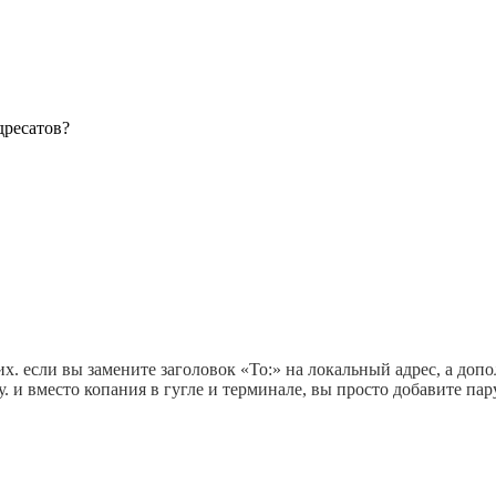
дресатов?
их. если вы замените заголовок «To:» на локальный адрес, а до
у. и вместо копания в гугле и терминале, вы просто добавите пару