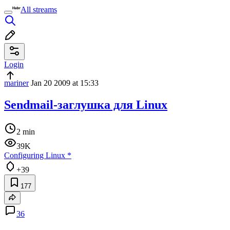
All streams
Login
mariner
Jan 20 2009 at 15:33
Sendmail-заглушка для Linux
2 min
39K
Configuring Linux
*
+39
177
36