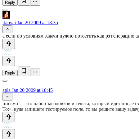
Reply
rlaovai
Jan 20 2009 at 18:35
а если по условиям задачи нужно потестить как рз генерацию а
Reply
apla
Jan 20 2009 at 18:45
письмо — это набор заголовков и текста, который идет после н
To:», куда запишете тестируемое поле, то вы решите вашу задач