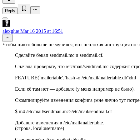
Reply
alexglue
Mar 16 2015 at 16:51
Чтобы никто больше не мучился, вот неплохая инструкция по э
Сделайте бэкап sendmail.mc и sendmail.cf.
Сначала проверьте, что /etc/mail/sendmail.mc содержит стр
FEATURE(`mailertable',`hash -o /etc/mail/mailertable.db')dnl
Если её там нет — добавьте (у меня например не было).
Скомпилируйте изменения конфига (мне лично тут потреб
$ m4 /etc/mail/sendmail.mc>/etc/mail/sendmail.cf
Добавьте изменения в /etc/mail/mailertable.
(строка. local:username)
Сгенерируйте базу mailertable.db: