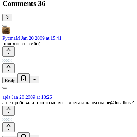
Comments
36
PycmaM
Jan 20 2009 at 15:41
полезно, спасибо(:
Reply
apla
Jan 20 2009 at 18:26
а не пробовали просто менять адресата на username@localhost?