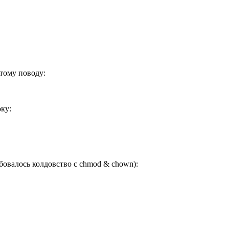
тому поводу:
оку:
овалось колдовство с chmod & chown):