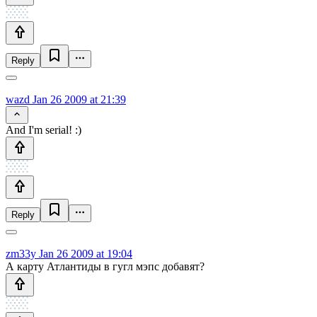
Reply
wazd
Jan 26 2009 at 21:39
And I'm serial! :)
Reply
zm33y
Jan 26 2009 at 19:04
А карту Атлантиды в гугл мэпс добавят?