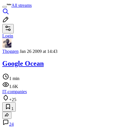
All streams
Login
Thoggen
Jan 26 2009 at 14:43
Google Ocean
1 min
1.6K
IT-companies
+25
1
24