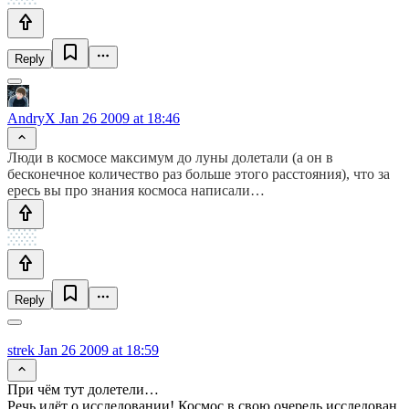
Reply
AndryX
Jan 26 2009 at 18:46
Люди в космосе максимум до луны долетали (а он в
бесконечное количество раз больше этого расстояния), что за
ересь вы про знания космоса написали…
Reply
strek
Jan 26 2009 at 18:59
При чём тут долетели…
Речь идёт о исследовании! Космос в свою очередь исследован