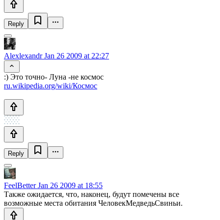
Reply
Alexlexandr
Jan 26 2009 at 22:27
:) Это точно- Луна -не космос
ru.wikipedia.org/wiki/Космос
Reply
FeelBetter
Jan 26 2009 at 18:55
Также ожидается, что, наконец, будут помечены все
возможные места обитания ЧеловекМедведьСвиньи.