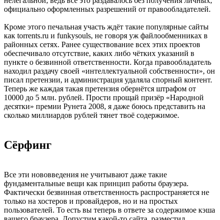
нелегальной, ведь всё это раздавалось без получения личных,
официально оформленных разрешений от правообладателей.
Кроме этого печальная участь ждёт такие популярные сайты
как torrents.ru и funkysouls, не говоря уж файлообменниках в
районных сетях. Ранее существование всех этих проектов
обеспечивало отсутствие, каких либо чётких указаний в
пункте о безвинной ответственности. Когда правообладатель
находил раздачу своей «интеллектуальной собственности», он
писал претензии, и администрация удаляла спорный контент.
Теперь же каждая такая претензия обернётся штрафом от
10000 до 5 млн. рублей. Прости прощай призёр «Народной
десятки» премии Рунета 2008, я даже боюсь представить на
сколько миллиардов рублей тянет твоё содержимое.
Сёрфинг
Все эти нововведения не учитывают даже такие
фундаментальные вещи как принцип работы браузера.
Фактически безвинная ответственность распространяется не
только на хостеров и провайдеров, но и на простых
пользователей. То есть вы теперь в ответе за содержимое кэша
вашего браузера. Допустим какой-то сайта, разместил