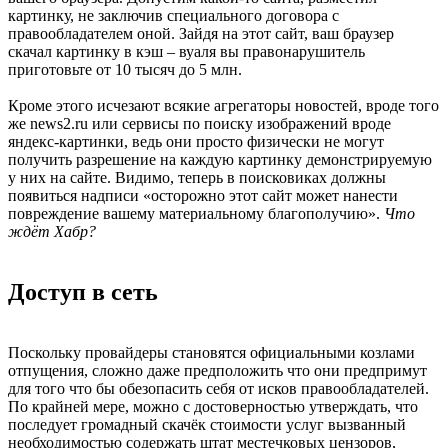
картинку, не заключив специального договора с
правообладателем оной. Зайдя на этот сайт, ваш браузер
скачал картинку в кэш – вуаля вы правонарушитель
приготовьте от 10 тысяч до 5 млн.
Кроме этого исчезают всякие агрегаторы новостей, вроде того
же news2.ru или сервисы по поиску изображений вроде
яндекс-картинки, ведь они просто физически не могут
получить разрешение на каждую картинку демонстрируемую
у них на сайте. Видимо, теперь в поисковиках должны
появиться надписи «осторожно этот сайт может нанести
повреждение вашему материальному благополучию».
Что
ждёт Хабр?
Доступ в сеть
Поскольку провайдеры становятся официальными козлами
отпущения, сложно даже предположить что они предпримут
для того что бы обезопасить себя от исков правообладателей.
По крайней мере, можно с достоверностью утверждать, что
последует громадный скачёк стоимости услуг вызванный
необходимостью содержать штат местечковых цензоров,