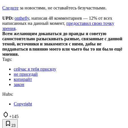
Следите
за новостями, не оставайтесь безучастными.
UPD:
onthefly
, написав 48 комментариев — 12% от всех
написанных на данный момент,
предоставил свою точку
зрения
.
Всем желающим докапаться до правды я советую
самостоятельно разыскивать разные, связанные с данной
темой, источники и знакомится с ними, дабы не
поддаваться влиянию моего или чьего бы то ни было ещё
мнения.
Tags:
сейчас я тебя присяду
не приседай
копирайт
закон
Hubs:
Copyright
+145
23