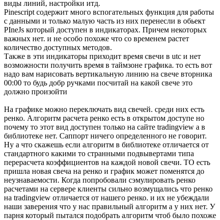
виды линий, настройки итд.
Pinescript содержит много вспогательных функция для работы
с данными и только малую часть из них перенесли в обьект
PIneJs который доступен в индикаторах. Причем некоторых
важных нет. и не особо похоже что со временем растет
количество доступных методов.
Также в эти индикаторы приходит время свечи в utc и нет
возможности получить время в таймзоне графика. то есть вот
надо вам нарисовать вертикальную линию на свече вторника
00:00 то будь добр ручками посчитай на какой свече это
должно произойти
На графике можно переключать вид свечей. среди них есть
ренко. Алгоритм расчета ренко есть в открытом доступе но
почему то этот вид доступен только на сайте tradingview а в
библиотеке нет. Саппорт ничего определенного не говорит.
Ну а что скажешь если алгоритм в библиотеке отличается от
стандартного какими то странными подвывертами типа
перерасчета коэффициентов на каждой новой свечи. ТО есть
пришла новая свеча на ренко и график может поменятся до
неузнаваемости. Когда попробовали сэмулировать ренко
расчетами на сервере клиенты сильно возмущались что ренко
на tradingview отличается от нашего ренко. и их не убеждали
наши заверения что у нас правильный алгоритм а у них нет. У
парня который пытался подобрать алгоритм чтоб было похоже