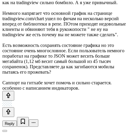
как на tradingview сильно бомбило. А я уже привычный.
Немного напрягает что основной график на странице
tradingview.com/chart ушел по фичам на несколько версий
вперед от библиотеки в репе. ПОтом приходят недовольные
клиенты и обвиняют тебя в рукожопости " не ну на
tradingview же есть почему вы не можете также сделать".
Есть возможность сохранять состояние графика но это
состояние очень многословное. Если пользователь немного
поработал на графике то JSON может весить больше
мегабайта (1,12 мб весит самый большой из 45 тысяч
сохраненок). Представляете да как загибаются мобилы
пытаясь его прожевать?
Саппорт на гитхабе хочет помочь и сильно старается.
особенно с написанием индикаторов.
Reply