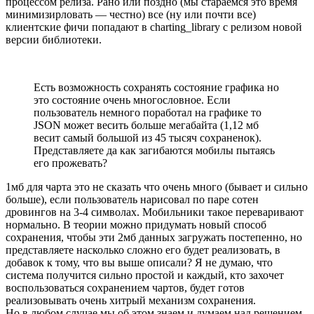
процессом релиза. Рано или поздно (мы стараемся это время
минимизирловать — честно) все (ну или почти все)
клиентские фичи попадают в charting_library с релизом новой
версии библиотеки.
Есть возможность сохранять состояние графика но
это состояние очень многословное. Если
пользователь немного поработал на графике то
JSON может весить больше мегабайта (1,12 мб
весит самый большой из 45 тысяч сохраненок).
Представляете да как загибаются мобилы пытаясь
его прожевать?
1мб для чарта это не сказать что очень много (бывает и сильно
больше), если пользователь нарисовал по паре сотен
дровингов на 3-4 символах. Мобильники такое переваривают
нормально. В теории можно придумать новый способ
сохранения, чтобы эти 2мб данных загружать постепенно, но
представляете насколько сложно его будет реализовать, в
добавок к тому, что вы выше описали? Я не думаю, что
система получится сильно простой и каждый, кто захочет
воспользоваться сохранением чартов, будет готов
реализовывать очень хитрый механизм сохранения.
Но в любом случае мы об этом знаем и думаем над решением,