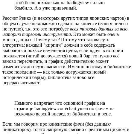
чтоб было похоже как на tradingview сильно
бомбило. А я уже привычный.
Рассчет Ренко (и некоторых других типов японских чартов) в
общем случае невозможно сделать на клиенте (если я ничего
не путаю), т.к. это это потребует
всех тиковых данных за всю
историю торговли инструмента
. Это может быть
очень
много данных. Почему так? Потому что такова суть
алгоритма: каждый "кирпич" должен в себе содержать
выбранный boxsize изменения цены, если вдруг в истории
появляется (читай догружается) новый бар, то нужно
всё
заново пересчитать, и график действительно может
измениться до неузнаваемости. Именно поэтому в библиотеке
такое поведение — как только догружается новый
исторический бар(ы), библиотека заново всё
перерассчитывает.
Немного напрягает что основной график на
странице tradingview.com/chart ушел по фичам на
несколько версий вперед от библиотеки в репе.
Если мы говорим про клиентские фичи (без данных/
индикаторов), то это напрямую связано с релизным циклом и