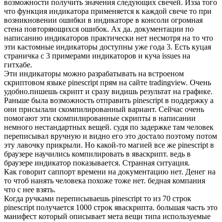
возможности получить значения следующих свечей. Изза того
что функция индикатора применяется к каждой свече то при
возникновении ошибки в индикаторе в консоли огромная
стена повторяющихся ошибок. Ах да. документации по
написанию индикаторов практически нет несмотря на то что
эти кастомные индикаторы доступны уже года 3. Есть куцая
страничка с 3 примерами индикаторов и куча issues на
гитхабе.
Эти индикаторы можно разрабатывать на встроеном
скриптовом языке pinescript прям на сайте tradingview. Очень
удобно.пишешь скрипт и сразу видишь результат на графике.
Раньше была возможность отправить pinescript в поддержку а
они присылали скомпилированный вариант. Сейчас очень
помогают эти скомпилированные скрипты в написании
немного нестандартных вещей. судя по задержке там человек
переписывал вручную и видно его это достало поэтому потом
эту лавочку прикрыли. Но какой-то магией все же pinescript в
браузере научились компилировать в яваскрипт. ведь в
браузере индикатор показывается. Странная ситуация.
Как говорит саппорт времени на документацию нет. Денег на
то чтоб нанять человека похоже тоже нет. бедная компания
что с нее взять.
Когда ручками переписываешь pinescript то из 70 строк
pinescript получается 1000 строк яваскрипта. большая часть это
манифест который описывает мета вещи типа используемые