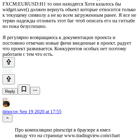
FXCM:EURUSD:H1 то они находятся Хотя казалось бы
widget.save() должен вернуть обьект которые относится только
к текущему символу а не ко всем загруженным ранее. Я все не
теряю надежды отловить этот баг чтоб описать его на гитхабе
но пока безуспешно.
Я регулярно возвращаюсь к документации проекта и
постоянно отмечаю новые фичи введенные в проект. радует
что проект развивается. Конкурентов особых нет поэтому
работаем с тем что есть.
Reply
timocov
Sep 19 2020 at 17:55
Про компиляцию pinescript в браузере я имел
ввиду что на странице www.tradingview.com/chart