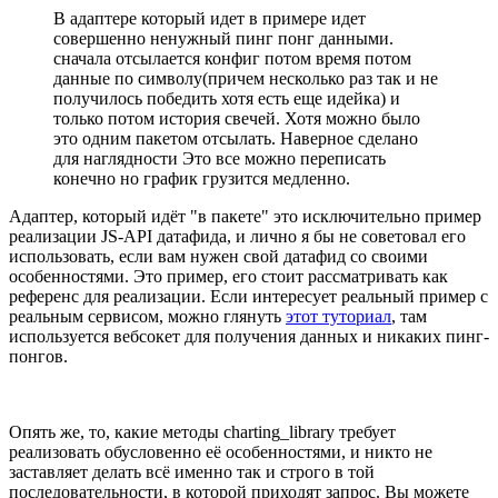
В адаптере который идет в примере идет
совершенно ненужный пинг понг данными.
сначала отсылается конфиг потом время потом
данные по символу(причем несколько раз так и не
получилось победить хотя есть еще идейка) и
только потом история свечей. Хотя можно было
это одним пакетом отсылать. Наверное сделано
для наглядности Это все можно переписать
конечно но график грузится медленно.
Адаптер, который идёт "в пакете" это исключительно пример
реализации JS-API датафида, и лично я бы не советовал его
использовать, если вам нужен свой датафид со своими
особенностями. Это пример, его стоит рассматривать как
референс для реализации. Если интересует реальный пример с
реальным сервисом, можно глянуть
этот туториал
, там
используется вебсокет для получения данных и никаких пинг-
понгов.
Опять же, то, какие методы charting_library требует
реализовать обусловенно её особенностями, и никто не
заставляет делать всё именно так и строго в той
последовательности, в которой приходят запрос. Вы можете