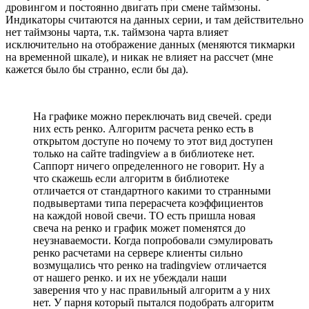
дровингом и постоянно двигать при смене таймзоны.
Индикаторы считаются на данных серии, и там действительно
нет таймзоны чарта, т.к. таймзона чарта влияет
исключительно на отображение данных (меняются тикмарки
на временной шкале), и никак не влияет на рассчет (мне
кажется было бы странно, если бы да).
На графике можно переключать вид свечей. среди
них есть ренко. Алгоритм расчета ренко есть в
открытом доступе но почему то этот вид доступен
только на сайте tradingview а в библиотеке нет.
Саппорт ничего определенного не говорит. Ну а
что скажешь если алгоритм в библиотеке
отличается от стандартного какими то странными
подвывертами типа перерасчета коэффициентов
на каждой новой свечи. ТО есть пришла новая
свеча на ренко и график может поменятся до
неузнаваемости. Когда попробовали сэмулировать
ренко расчетами на сервере клиенты сильно
возмущались что ренко на tradingview отличается
от нашего ренко. и их не убеждали наши
заверения что у нас правильный алгоритм а у них
нет. У парня который пытался подобрать алгоритм