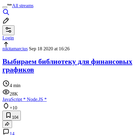
All streams
Login
nikitamarcius
Sep 18 2020 at 16:26
Выбираем библиотеку для финансовых
графиков
4 min
28K
JavaScript
*
Node.JS
*
+10
104
14