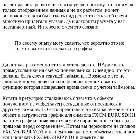
насчет расчета ренко я не совсем уверен потому-что занимался
только отображением данных а не их расчетом. но нет
возможности хотя бы создать вид ренко то есть чтоб свечи
вплотную прилегали углами. да и алгоритм расчета у вас
нестандартный. Интересно с чем это связано.
По своему опыту могу сказать, что вероятно это не
то, что вы хотите сделать на графике.
Да нет как раз именно это я и хотел сделать. НАрисовать
прямоугольники на свечах понедельника. Очевидно что это
должны быть свечи текущей таймзоны. Возможно это не
слишком популярная фича но былобы неплохо иметь
функцию которая возвращает время свечи с учетом таймзоны.
Кстати я регулярно сталкиваюсь с тем что в обьекте
полученном из widget.save() есть данные относящиеся к
другому символу. ТО есть представьте что вы загружаете этот
обьект и загружается график для символа FXCM:EURUSD:H1
на этом графике появляются всякие нарисованные обьекты
прям как перед сохранением. Потом вы переходите на символ
FXCM:GBPJPY:D1 и на нем тоже какието обьекты есть. и вот
если поискать FXCM:GBPJPY:D1 в обьекте для