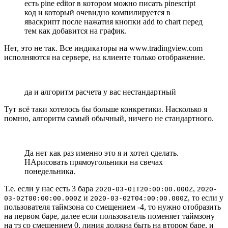
есть pine editor в котором можно писать pinescript
код и который очевидно компилируется в
яваскрипт после нажатия кнопки add to chart перед
тем как добавится на график.
Нет, это не так. Все индикаторы на www.tradingview.com
исполняются на сервере, на клиенте только отображение.
да и алгоритм расчета у вас нестандартный
Тут всё таки хотелось бы больше конкретики. Насколько я
помню, алгоритм самый обычный, ничего не стандартного.
Да нет как раз именно это я и хотел сделать.
НАрисовать прямоугольники на свечах
понедельника.
Т.е. если у нас есть 3 бара
,
2020-03-01T20:00:00.000Z
2020-
и
, то если у
03-02T00:00:00.000Z
2020-03-02T04:00:00.000Z
пользователя таймзона со смещением -4, то нужно отобразить
на первом баре, далее если пользователь поменяет таймзону
на тз со смещением 0, линия должна быть на втором баре, и