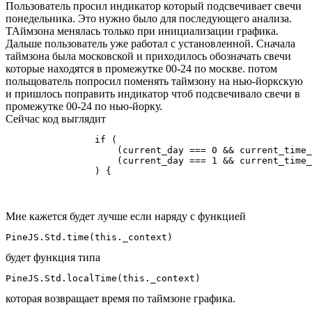
Пользователь просил индикатор который подсвечивает свечи
понедельника. Это нужно было для последующего анализа.
ТАймзона менялась только при инициализации графика.
Дальше пользователь уже работал с установленной. Сначала
таймзона была московской и приходилось обозначать свечи
которые находятся в промежутке 00-24 по москве. потом
польщователь попросил поменять таймзону на нью-йоркскую
и пришлось поправить индикатор чтоб подсвечивало свечи в
промежутке 00-24 по нью-йорку.
Сейчас код выглядит
                if (

                    (current_day === 0 && current_time_
                    (current_day === 1 && current_time_
                ) {
Мне кажется будет лучше если наряду с функцией
PineJS.Std.time(this._context)
будет функция типа
которая возвращает время по таймзоне графика.