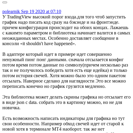
polearnik
Sep 19 2020 at 07:10
У TradingView высокий порог входа.для того чтоб запустить
график надо писать код сразу на бэкэнде и на фронтэнде.
причем конфигурация происходит на обоих концах. Лажаешь
с какимто параметром и библиотека начинает валится в самых
неожиданных местах. Особенно доставляет сообщение в
консоли «it shouldn't have happened».
В адаптере который идет в примере идет совершенно
ненужный пинг понг данными. сначала отсылается конфиг
потом время потом данные по символу(причем несколько раз
так и не получилось победить хотя есть еще идейка) и только
потом история свечей. Хотя можно было это одним пакетом
отсылать. Наверное сделано для наглядности Это все можно
переписать конечно но график грузится медленно.
Эта библиотека может делать скрины графика но отсылает его
в виде json с data. собрать это в картинку можно, но не для
новичка.
Есть возможность написать индикаторы для графика но тут
свои особенности. Например обход свечей идет от старой к
новой хотя в терминале MT4 наоборот. так же нет