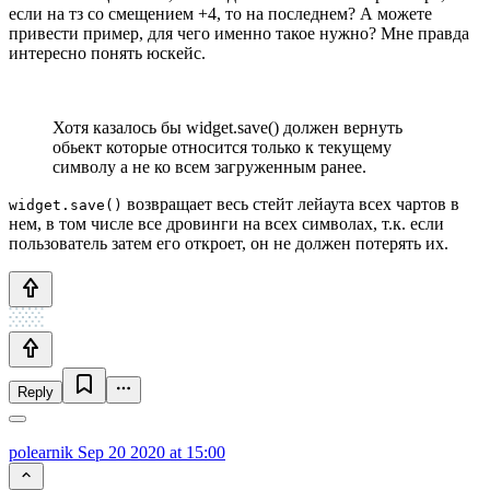
если на тз со смещением +4, то на последнем? А можете
привести пример, для чего именно такое нужно? Мне правда
интересно понять юскейс.
Хотя казалось бы widget.save() должен вернуть
обьект которые относится только к текущему
символу а не ко всем загруженным ранее.
возвращает весь стейт лейаута всех чартов в
widget.save()
нем, в том числе все дровинги на всех символах, т.к. если
пользователь затем его откроет, он не должен потерять их.
Reply
polearnik
Sep 20 2020 at 15:00