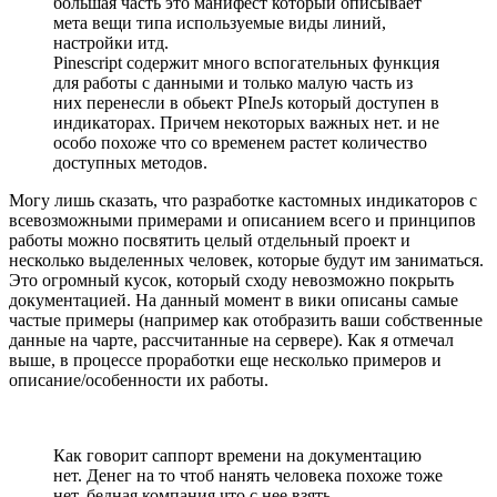
большая часть это манифест который описывает
мета вещи типа используемые виды линий,
настройки итд.
Pinescript содержит много вспогательных функция
для работы с данными и только малую часть из
них перенесли в обьект PIneJs который доступен в
индикаторах. Причем некоторых важных нет. и не
особо похоже что со временем растет количество
доступных методов.
Могу лишь сказать, что разработке кастомных индикаторов с
всевозможными примерами и описанием всего и принципов
работы можно посвятить целый отдельный проект и
несколько выделенных человек, которые будут им заниматься.
Это огромный кусок, который сходу невозможно покрыть
документацией. На данный момент в вики описаны самые
частые примеры (например как отобразить ваши собственные
данные на чарте, рассчитанные на сервере). Как я отмечал
выше, в процессе проработки еще несколько примеров и
описание/особенности их работы.
Как говорит саппорт времени на документацию
нет. Денег на то чтоб нанять человека похоже тоже
нет. бедная компания что с нее взять.