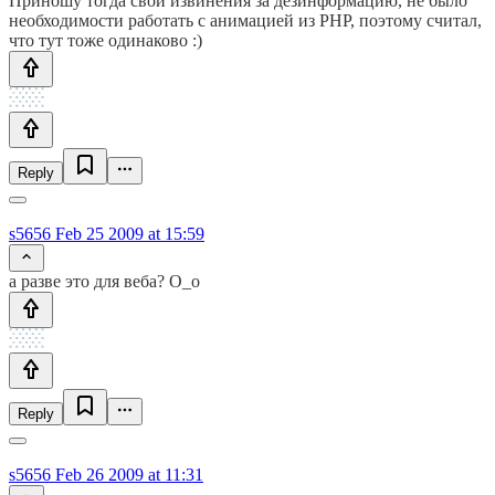
Приношу тогда свои извинения за дезинформацию, не было
необходимости работать с анимацией из PHP, поэтому считал,
что тут тоже одинаково :)
Reply
s5656
Feb 25 2009 at 15:59
а разве это для веба? О_о
Reply
s5656
Feb 26 2009 at 11:31