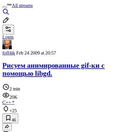
All streams
Login
foff4ik
Feb 24 2009 at 20:57
Рисуем анимированные gif-ки с
помощью libgd.
2 min
20K
C++
*
+25
46