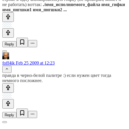
не работать) воттак:
./имя_исполняемого_файла имя_гифки
имя_пнгшки1 имя_пнгшки2 ...
Reply
foff4ik
Feb 25 2009 at 12:23
правда в черно-белой палитре :) если нужен цвет тогда
немного посложнее.
Reply