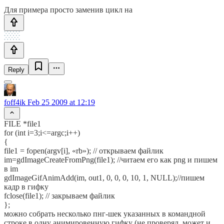
Для примера просто заменив цикл на
Reply
foff4ik
Feb 25 2009 at 12:19
FILE *file1
for (int i=3;i<=argc;i++)
{
file1 = fopen(argv[i], «rb»); // открываем файлик
im=gdImageCreateFromPng(file1); //читаем его как png и пишем
в im
gdImageGifAnimAdd(im, out1, 0, 0, 0, 10, 1, NULL);//пишем
кадр в гифку
fclose(file1); // закрываем файлик
};
можно собрать несколько пнг-шек указанных в командной
строке в одну анимировенную гифку (не проверял, может и