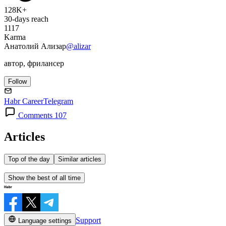
128K+
30-days reach
1117
Karma
Анатолий Ализар
@alizar
автор, фрилансер
Follow
Habr Career
Telegram
Comments 107
Articles
Top of the day
Similar articles
Show the best of all time
Support
Language settings