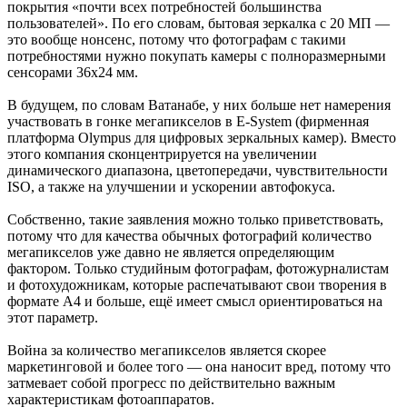
покрытия «почти всех потребностей большинства
пользователей». По его словам, бытовая зеркалка с 20 МП —
это вообще нонсенс, потому что фотографам с такими
потребностями нужно покупать камеры с полноразмерными
сенсорами 36х24 мм.
В будущем, по словам Ватанабе, у них больше нет намерения
участвовать в гонке мегапикселов в E-System (фирменная
платформа Olympus для цифровых зеркальных камер). Вместо
этого компания сконцентрируется на увеличении
динамического диапазона, цветопередачи, чувствительности
ISO, а также на улучшении и ускорении автофокуса.
Собственно, такие заявления можно только приветствовать,
потому что для качества обычных фотографий количество
мегапикселов уже давно не является определяющим
фактором. Только студийным фотографам, фотожурналистам
и фотохудожникам, которые распечатывают свои творения в
формате А4 и больше, ещё имеет смысл ориентироваться на
этот параметр.
Война за количество мегапикселов является скорее
маркетинговой и более того — она наносит вред, потому что
затмевает собой прогресс по действительно важным
характеристикам фотоаппаратов.