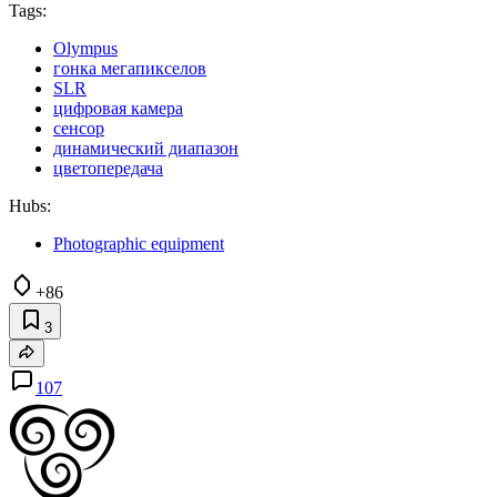
Tags:
Olympus
гонка мегапикселов
SLR
цифровая камера
сенсор
динамический диапазон
цветопередача
Hubs:
Photographic equipment
+86
3
107