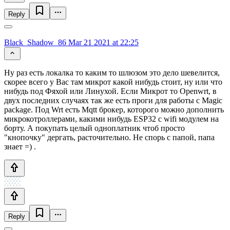
Reply
Black_Shadow_86
Mar 21 2021 at 22:25
Ну раз есть локалка то каким то шлюзом это дело шевелится,
скорее всего у Вас там микрот какой нибудь стоит, ну или что
нибудь под Фяхой или Линухой. Если Микрот то Openwrt, в
двух последних случаях так же есть проги для работы с Magic
package. Под Wrt есть Mqtt брокер, которого можно дополнить
микрокотроллерами, какими нибудь ESP32 с wifi модулем на
борту. А покупать целый одноплатник чтоб просто
"кнопочку" дергать, расточительно. Не спорь с папой, папа
знает =) .
Reply