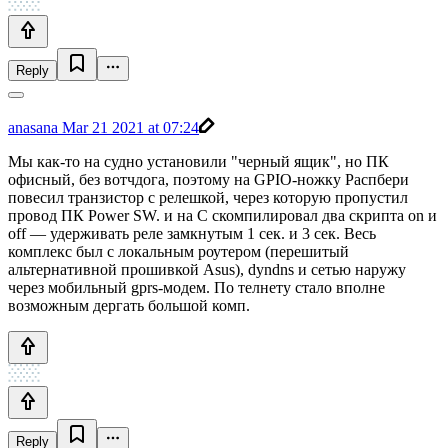
Reply
anasana
Mar 21 2021 at 07:24
Мы как-то на судно установили "черный ящик", но ПК
офисный, без вотчдога, поэтому на GPIO-ножку Распбери
повесил транзистор с релешкой, через которую пропустил
провод ПК Power SW. и на С скомпилировал два скрипта on и
off — удерживать реле замкнутым 1 сек. и 3 сек. Весь
комплекс был с локальным роутером (перешитый
альтернативной прошивкой Asus), dyndns и сетью наружу
через мобильный gprs-модем. По телнету стало вполне
возможным дергать большой комп.
Reply