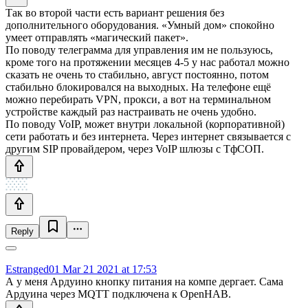
Так во второй части есть вариант решения без
дополнительного оборудования. «Умный дом» спокойно
умеет отправлять «магический пакет».
По поводу телеграмма для управления им не пользуюсь,
кроме того на протяжении месяцев 4-5 у нас работал можно
сказать не очень то стабильно, август постоянно, потом
стабильно блокировался на выходных. На телефоне ещё
можно перебирать VPN, прокси, а вот на терминальном
устройстве каждый раз настраивать не очень удобно.
По поводу VoIP, может внутри локальной (корпоративной)
сети работать и без интернета. Через интернет связывается с
другим SIP провайдером, через VoIP шлюзы с ТфСОП.
Reply
Estranged01
Mar 21 2021 at 17:53
А у меня Ардуино кнопку питания на компе дергает. Сама
Ардуина через MQTT подключена к OpenHAB.