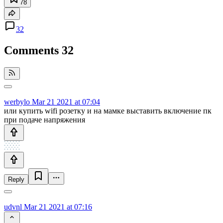
78
32
Comments
32
werbylo
Mar 21 2021 at 07:04
или купить wifi розетку и на мамке выставить включение пк
при подаче напряжения
Reply
udvnl
Mar 21 2021 at 07:16