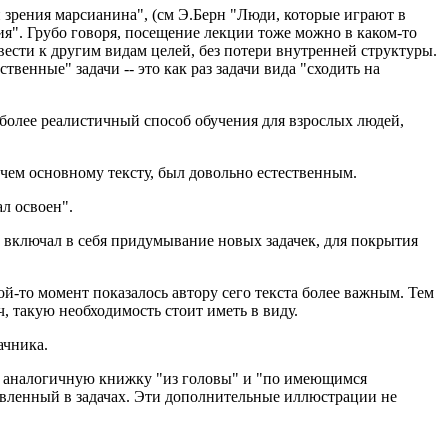
й зрения марсианина", (см Э.Берн "Люди, которые играют в
". Грубо говоря, посещение лекции тоже можно в каком-то
вести к другим видам целей, без потери внутренней структуры.
венные" задачи -- это как раз задачи вида "сходить на
иболее реалистичный способ обучения для взрослых людей,
чем основному тексту, был довольно естественным.
ал освоен".
лан включал в себя придумывание новых задачек, для покрытия
ой-то момент показалось автору сего текста более важным. Тем
, такую необходимость стоит иметь в виду.
ачника.
ть аналогичную книжку "из головы" и "по имеющимся
авленный в задачах. Эти дополнительные иллюстрации не