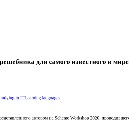
 решебника для самого известного в мир
tudying in IT
Learning languages
 представленного автором на Scheme Workshop 2020, проводивш