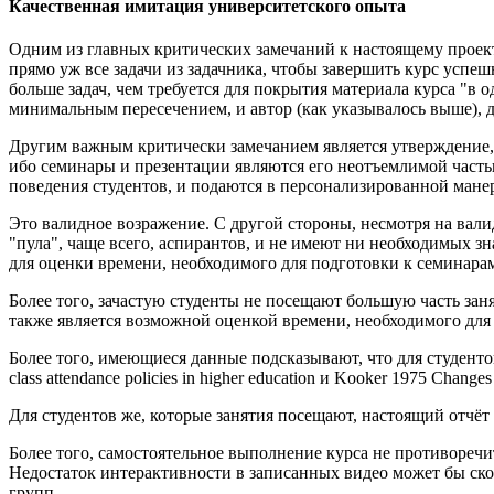
Качественная имитация университетского опыта
Одним из главных критических замечаний к настоящему проекту
прямо уж все задачи из задачника, чтобы завершить курс успеш
больше задач, чем требуется для покрытия материала курса "в о
минимальным пересечением, и автор (как указывалось выше), 
Другим важным критически замечанием является утверждение,
ибо семинары и презентации являются его неотъемлимой част
поведения студентов, и подаются в персонализированной мане
Это валидное возражение. С другой стороны, несмотря на вал
"пула", чаще всего, аспирантов, и не имеют ни необходимых з
для оценки времени, необходимого для подготовки к семинара
Более того, зачастую студенты не посещают большую часть заня
также является возможной оценкой времени, необходимого для
Более того, имеющиеся данные подсказывают, что для студентов
class attendance policies in higher education и Kooker 1975 Changes i
Для студентов же, которые занятия посещают, настоящий отчёт
Более того, самостоятельное выполнение курса не противоречи
Недостаток интерактивности в записанных видео может бы ск
групп.