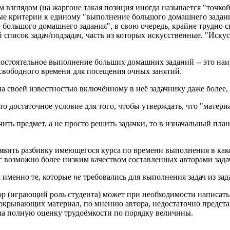
м взглядом (на жаргоне такая позиция иногда называется "точко
ые критерии к единому "выполнение большого домашнего задания
 большого домашнего задания", в свою очередь, крайне трудно с
писок задач/подзадач, часть из которых искусственные. "Искусст
амостоятельное выполнение больших домашних заданий -- это на
свободного времени для посещения очных занятий.
 своей известностью включённому в неё задачнику даже более, 
это достаточное условие для того, чтобы утверждать, что "матери
ыучить предмет, а не просто решить задачки, то в изначальный п
дъявить разбивку имеющегося курса по времени выполнения в как
с возможно более низким качеством составленных авторами задач
а именно те, которые
не
требовались для выполнения задач из зад
тор (играющий роль студента) может при необходимости написа
покрывающих материал, по мнению автора, недостаточно предст
на полную оценку трудоёмкости по порядку величины.