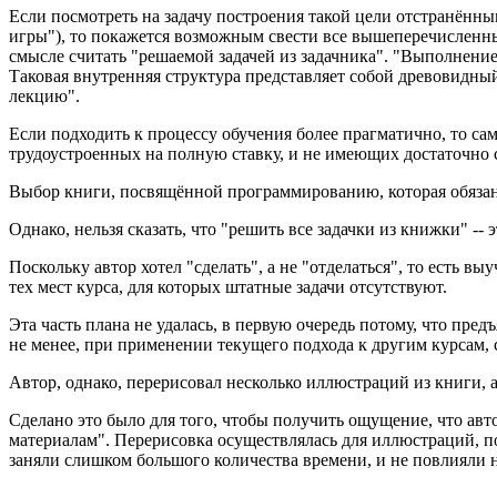
Если посмотреть на задачу построения такой цели отстранённы
игры"), то покажется возможным свести все вышеперечисленн
смысле считать "решаемой задачей из задачника". "Выполнение
Таковая внутренняя структура представляет собой древовидный с
лекцию".
Если подходить к процессу обучения более прагматично, то с
трудоустроенных на полную ставку, и не имеющих достаточно 
Выбор книги, посвящённой программированию, которая обязана
Однако, нельзя сказать, что "решить все задачки из книжки" -- 
Поскольку автор хотел "сделать", а не "отделаться", то есть в
тех мест курса, для которых штатные задачи отсутствуют.
Эта часть плана не удалась, в первую очередь потому, что пре
не менее, при применении текущего подхода к другим курсам, 
Автор, однако, перерисовал несколько иллюстраций из книги, 
Сделано это было для того, чтобы получить ощущение, что ав
материалам". Перерисовка осуществлялась для иллюстраций, 
заняли слишком большого количества времени, и не повлияли 