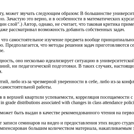
, может звучать следующим образом: В большинстве университет
но. Зачастую это верно, и в особенности в математических курс
дин слой".) Автор, однако, не считает, что таковая критика при
даже рассматривал возможность добавить собственных задач.
 что самостоятельное изучение предмета вообще принципиально
ью. Предполагается, что методы решения задач приготовляются 
ре.
идность, оно несколько идеализирует ситуацию в университетск
наний, ни педагогической подготовки. В таких случаях, настоящ
м.
тий, либо из-за чрезмерной уверенности в себе, либо из-за кон
 самостоятельной работы.
 в верхней квартили успеваемости, корреляция посещаемости с оц
n grade distributions associated with changes in class attendance polic
 может быть выдан в качестве рекомендованного чтения на перв
т записи семинаров на видео и предоставления этих видео студ
омпенсирован большим количеством материала, накапливаемым 