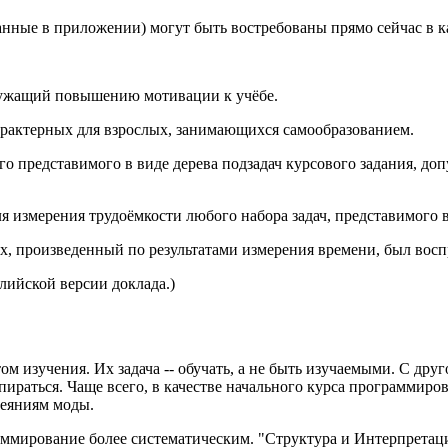
данные в приложении) могут быть востребованы прямо сейчас в к
служащий повышению мотивации к учёбе.
арактерных для взрослых, занимающихся самообразованием.
о представимого в виде дерева подзадач курсового задания, д
ля измерения трудоёмкости любого набора задач, представимого 
ых, произведенный по результатами измерения времени, был во
лийской версии доклада.)
 изучения. Их задача -- обучать, а не быть изучаемыми. С друг
опираться. Чаще всего, в качестве начального курса программир
веяниям моды.
раммирование более систематическим. "Структура и Интерпрета