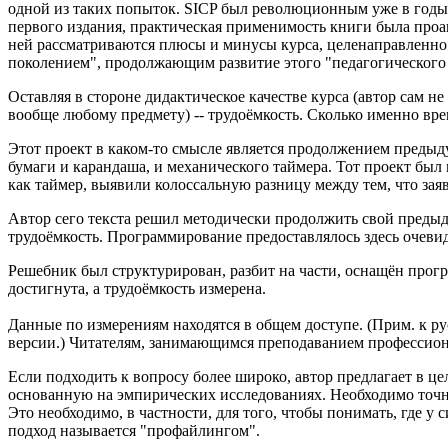
одной из таких попыток. SICP был революционным уже в годы н
первого издания, практическая применимость книги была проана
ней рассматриваются плюсы и минусы курса, целенаправленно р
поколением", продолжающим развитие этого "педагогического п
Оставляя в стороне дидактическое качестве курса (автор сам н
вообще любому предмету) -- трудоёмкость. Сколько именно врем
Этот проект в каком-то смысле является продолжением предыд
бумаги и карандаша, и механического таймера. Тот проект был
как таймер, выявили колоссальную разницу между тем, что заявл
Автор сего текста решил методически продолжить свой преды
трудоёмкость. Программирование предоставлялось здесь очеви
Решебник был структурирован, разбит на части, оснащён прогр
достигнута, а трудоёмкость измерена.
Данные по измерениям находятся в общем доступе. (Прим. к ру
версии.) Читателям, занимающимся преподаванием профессионал
Если подходить к вопросу более широко, автор предлагает в 
основанную на эмпирических исследованиях. Необходимо точно 
Это необходимо, в частности, для того, чтобы понимать, где
подход называется "профайлингом".