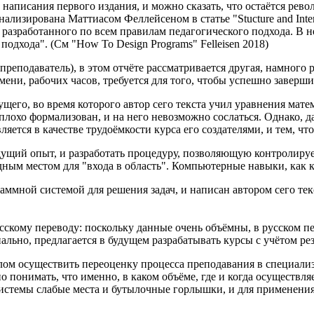
аписания первого издания, и можно сказать, что остаётся рево
лизирована Маттиасом Феллейсеном в статье "Stucture and Interp
азработанного по всем правилам педагогического подхода. В не
одхода". (См "How To Design Programs" Felleisen 2018)
е преподаватель), в этом отчёте рассматривается другая, намно
ени, рабочих часов, требуется для того, чтобы успешно заверши
ущего, во время которого автор сего текста учил уравнения м
 плохо формализован, и на него невозможно сослаться. Однако,
яется в качестве трудоёмкости курса его создателями, и тем, что
дущий опыт, и разработать процедуру, позволяющую контролир
дным местом для "входа в область". Компьютерные навыки, как 
аммной системой для решения задач, и написан автором сего тек
сскому переводу: поскольку данные очень объёмны, в русском пе
ьно, предлагается в будущем разрабатывать курсы с учётом рез
целом осуществить переоценку процесса преподавания в специал
понимать, что именно, в каком объёме, где и когда осуществляе
 у системы слабые места и бутылочные горлышки, и для примен