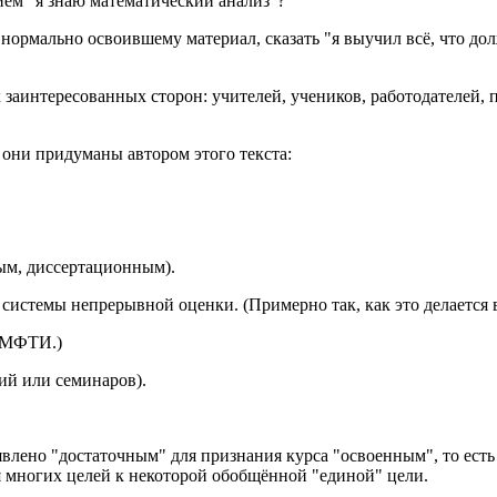
ем "я знаю математический анализ"?
, нормально освоившему материал, сказать "я выучил всё, что до
заинтересованных сторон: учителей, учеников, работодателей, 
 они придуманы автором этого текста:
ым, диссертационным).
системы непрерывной оценки. (Примерно так, как это делается 
в МФТИ.)
ий или семинаров).
ено "достаточным" для признания курса "освоенным", то есть пер
ия многих целей к некоторой обобщённой "единой" цели.