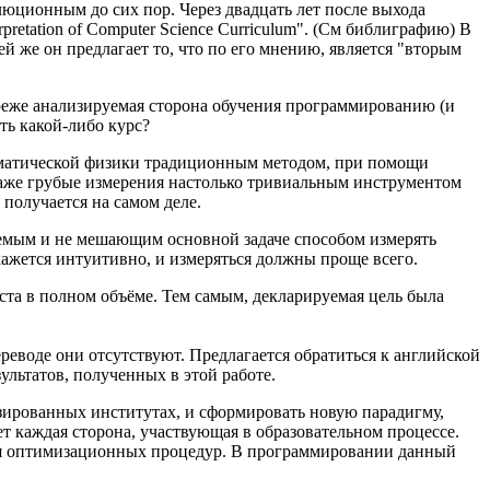
люционным до сих пор. Через двадцать лет после выхода
retation of Computer Science Curriculum". (См библиграфию) В
й же он предлагает то, что по его мнению, является "вторым
го реже анализируемая сторона обучения программированию (и
ть какой-либо курс?
атематической физики традиционным методом, при помощи
 даже грубые измерения настолько тривиальным инструментом
 получается на самом деле.
уемым и не мешающим основной задаче способом измерять
кажется интуитивно, и измеряться должны проще всего.
ста в полном объёме. Тем самым, декларируемая цель была
реводе они отсутствуют. Предлагается обратиться к английской
ультатов, полученных в этой работе.
изированных институтах, и сформировать новую парадигму,
т каждая сторона, участвующая в образовательном процессе.
ения оптимизационных процедур. В программировании данный