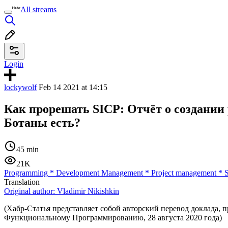
All streams
Login
lockywolf
Feb 14 2021 at 14:15
Как прорешать SICP: Отчёт о создании
Ботаны есть?
45 min
21K
Programming
*
Development Management
*
Project management
*
S
Translation
Original author:
Vladimir Nikishkin
(Хабр-Статья представляет собой авторский перевод доклада,
Функциональному Программированию, 28 августа 2020 года)