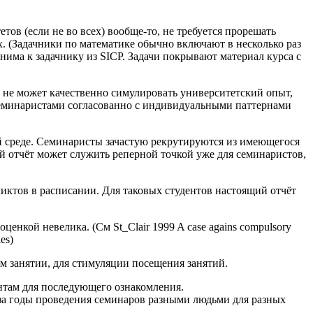
ов (если не во всех) вообще-то, не требуется прорешать
ах. (Задачники по математике обычно включают в несколько раз
менима к задачнику из SICP. Задачи покрывают материал курса с
 не может качественно симулировать университетский опыт,
семинаристами согласованно с индивидуальными паттернами
ой среде. Семинаристы зачастую рекрутируются из имеющегося
ий отчёт может служить реперной точкой уже для семинаристов,
фликтов в расписании. Для таковых студентов настоящий отчёт
енкой невелика. (См St_Clair 1999 A case agains compulsory
ies)
ом занятии, для стимуляции посещения занятий.
ентам для последующего ознакомления.
за годы проведения семинаров разными людьми для разных