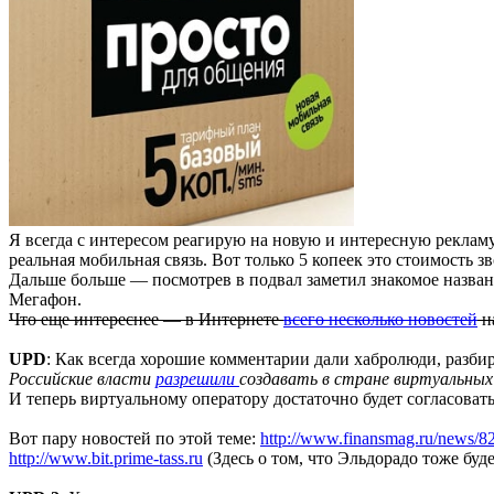
Я всегда с интересом реагирую на новую и интересную рекламу.
реальная мобильная связь. Вот только 5 копеек это стоимость з
Дальше больше — посмотрев в подвал заметил знакомое назван
Мегафон.
Что еще интереснее — в Интернете
всего несколько новостей
на
UPD
: Как всегда хорошие комментарии дали хабролюди, разбир
Российские власти
разрешили
создавать в стране виртуальных 
И теперь виртуальному оператору достаточно будет согласовать
Вот пару новостей по этой теме:
http://www.finansmag.ru/news/8
http://www.bit.prime-tass.ru
(Здесь о том, что Эльдорадо тоже буд