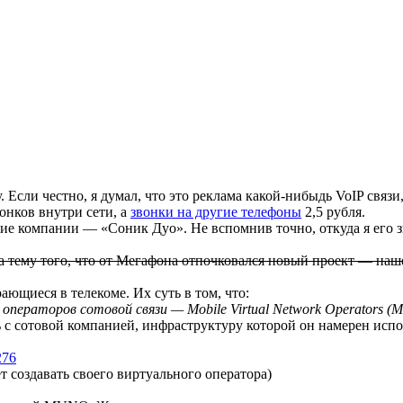
 Если честно, я думал, что это реклама какой-нибыдь VoIP связи
вонков внутри сети, а
звонки на другие телефоны
2,5 рубля.
ие компании — «Соник Дуо». Не вспомнив точно, откуда я его 
 тему того, что от Мегафона отпочковался новый проект — наше
ающиеся в телекоме. Их суть в том, что:
операторов сотовой связи — Mobile Virtual Network Operators (
 с сотовой компанией, инфраструктуру которой он намерен испол
276
ет создавать своего виртуального оператора)