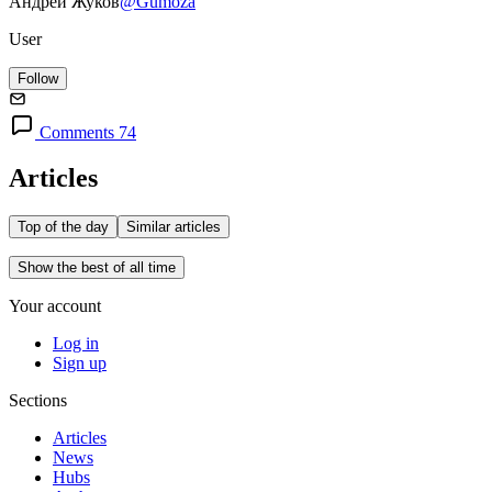
Андрей Жуков
@Gumoza
User
Follow
Comments 74
Articles
Top of the day
Similar articles
Show the best of all time
Your account
Log in
Sign up
Sections
Articles
News
Hubs