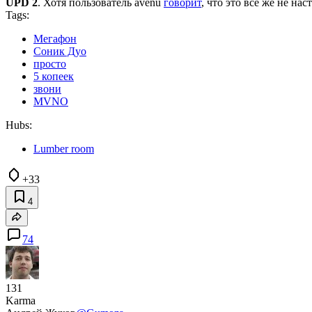
UPD 2
. Хотя пользователь avenu
говорит
, что это все же не 
Tags:
Мегафон
Соник Дуо
просто
5 копеек
звони
MVNO
Hubs:
Lumber room
+33
4
74
131
Karma