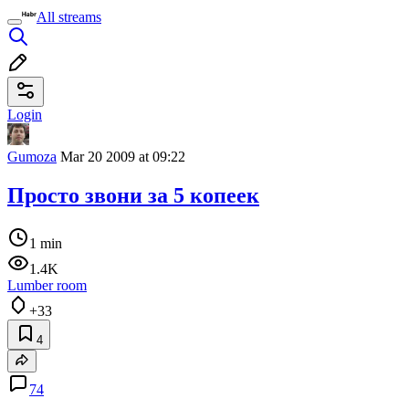
All streams
Login
Gumoza
Mar 20 2009 at 09:22
Просто звони за 5 копеек
1 min
1.4K
Lumber room
+33
4
74