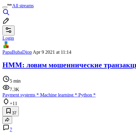
All streams
Login
PapaBubaDiop
Apr 9 2021 at 11:14
HMM: ловим мошеннические транзакц
5 min
7.3K
Payment systems
*
Machine learning
*
Python
*
+11
37
7