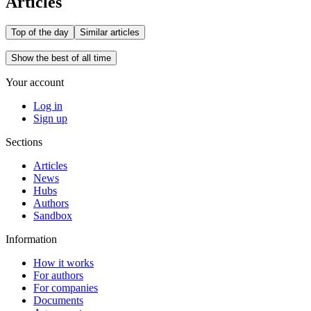
Articles
Top of the day
Similar articles
Show the best of all time
Your account
Log in
Sign up
Sections
Articles
News
Hubs
Authors
Sandbox
Information
How it works
For authors
For companies
Documents