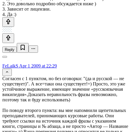
2. Это довольно подробно обсуждается ниже )
3. Зависит от лицензии.
4. Да :)
Reply
FeLaikS
Apr 1 2009 at 22:29
Согласен с 1 пунктом, но без оговорки: "(да и русской — не
существует)". А все=таки она существует!=) Просто, это уже
устойчивое выражение, имеющее значение «русскоязычная
википедия».Доказать неравильность фразы невозможно,
поэтому так и буду использовать)
По поводу второго пункта: вы мне напомнили щепетильных
преподавателей, принимающих курсовые работы. Они
требуют ссылки на источник каждой фразы с указанием
книги, страницы и № абзаца, а не просто «Автор — Название
книги» =) Ваша претензия разумна и относится не только к