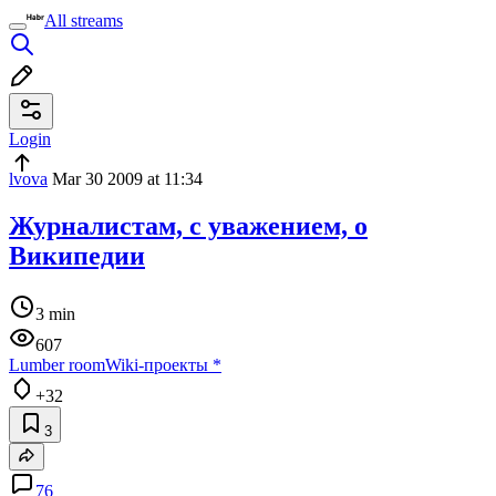
All streams
Login
lvova
Mar 30 2009 at 11:34
Журналистам, с уважением, о
Википедии
3 min
607
Lumber room
Wiki-проекты
*
+32
3
76