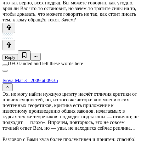
что так верно, всех подряд. Вы можете говорить как угодно,
вряд ли Вас что-то остановит, но зачем-то тратите силы на то,
чтобы доказать, что можете говорить не так, как стоит писать
тем, к кому обращён текст. Зачем?
Reply
UFO landed and left these words here
lvova
Mar 31 2009 at 09:35
Эх, не могу найти нужную цитату насчёт отличия критики от
прочих сущностей, но, из того же автора: «по мнению сих
почтенных теоретиков, критика есть приложение к
известному произведению общих законов, излагаемых в
курсах тех же теоретиков: подходит под законы — отлично; не
подходит — плохо». Впрочем, повторюсь, это не совсем
точный ответ Вам, но — увы, не находится сейчас реплика…
Разговор с Вами куда более продуктивен и приятен; спасибо!