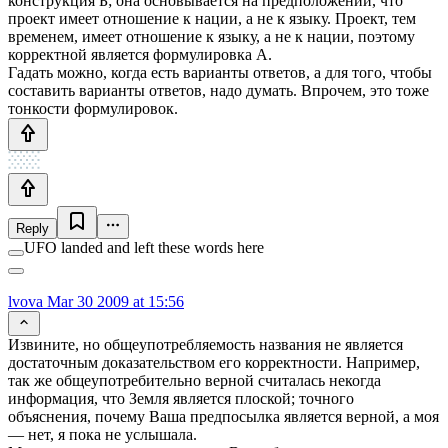
конструкция Б; она основывается на предположении, что
проект имеет отношение к нации, а не к языку. Проект, тем
временем, имеет отношение к языку, а не к нации, поэтому
корректной является формулировка А.
Гадать можно, когда есть варианты ответов, а для того, чтобы
составить варианты ответов, надо думать. Впрочем, это тоже
тонкости формулировок.
Reply
UFO landed and left these words here
lvova
Mar 30 2009 at 15:56
Извините, но общеупотребляемость названия не является
достаточным доказательством его корректности. Например,
так же общеупотребительно верной считалась некогда
информация, что Земля является плоской; точного
объяснения, почему Ваша предпосылка является верной, а моя
— нет, я пока не услышала.