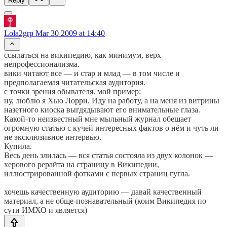
Reply
Lola2grp
Mar 30 2009 at 14:40
ссылаться на википедию, как минимум, верх
непрофессионализма.
вики читают все — и стар и млад — в том числе и
предполагаемая читательская аудитория.
с точки зрения обывателя. мой пример:
ну, люблю я Хью Лорри. Иду на работу, а на меня из витрины
назетного киоска выгдядывают его внимательные глаза.
Какой-то неизвестный мне мыльный журнал обещает
огромную статью с кучей интересных фактов о нём и чуть ли
не эксклюзивное интервью.
Купила.
Весь день злилась — вся статья состояла из двух колонок —
херового рерайта на страницу в Википедии,
иллюстрированной фотками с первых страниц гугла.
хочешь качественную аудиторию — давай качественный
материал, а не обще-познавательный (коим Википедия по
сути ИМХО и является)