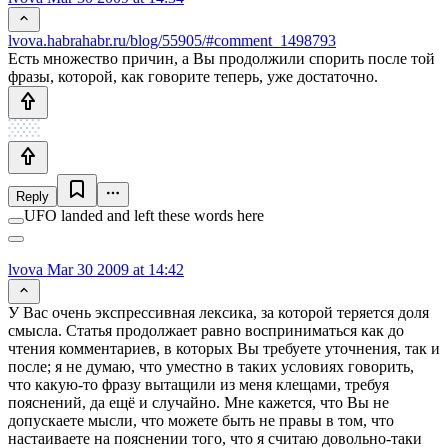
lvova.habrahabr.ru/blog/55905/#comment_1498793
Есть множество причин, а Вы продолжили спорить после той
фразы, которой, как говорите теперь, уже достаточно.
Reply
UFO landed and left these words here
lvova
Mar 30 2009 at 14:42
У Вас очень экспрессивная лексика, за которой теряется доля
смысла. Статья продолжает равно восприниматься как до
чтения комментариев, в которых Вы требуете уточнения, так и
после; я не думаю, что уместно в таких условиях говорить,
что какую-то фразу вытащили из меня клещами, требуя
пояснений, да ещё и случайно. Мне кажется, что Вы не
допускаете мысли, что можете быть не правы в том, что
настаиваете на пояснении того, что я считаю довольно-таки