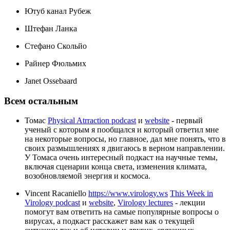
Ютуб канал Рубеж
Штефан Ланка
Стефано Скольйо
Райнер Фюльмих
Janet Ossebaard
Всем остальным
Томас
Physical Atrraction podcast
и
website
- первый
ученый с которым я пообщался и который ответил мне
на некоторые вопросы, но главное, дал мне понять, что в
своих размышлениях я двигаюсь в верном направлении.
У Томаса очень интересный подкаст на научные темы,
включая сценарии конца света, изменения климата,
возобновляемой энергия и космоса.
Vincent Racaniello
https://www.virology.ws
This Week in
Virology podcast
и
website
,
Virology lectures
- лекции
помогут вам ответить на самые популярные вопросы о
вирусах, а подкаст расскажет вам как о текущей