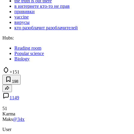
the truth is out there
в интернете кто-то не прав
прививки
vaccine
вирусы
кто разоблачит разоблачителей
Hubs:
Reading room
Popular science
Biology
+151
198
1149
51
Karma
Maks
@34x
User