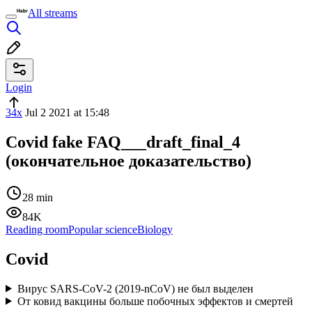
All streams
Login
34x
Jul 2 2021 at 15:48
Covid fake FAQ___draft_final_4
(окончательное доказательство)
28 min
84K
Reading room
Popular science
Biology
Covid
Вирус SARS-CoV-2 (2019-nCoV) не был выделен
От ковид вакцины больше побочных эффектов и смертей