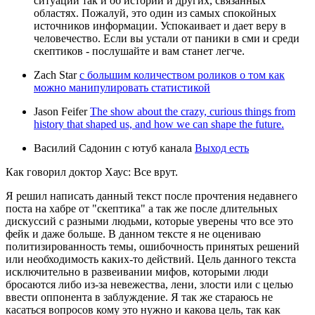
ситуации так и об истории и других, связанных
областях. Пожалуй, это один из самых спокойных
источников информации. Успокаивает и дает веру в
человечество. Если вы устали от паники в сми и среди
скептиков - послушайте и вам станет легче.
Zach Star
с большим количеством роликов о том как
можно манипулировать статистикой
Jason Feifer
The show about the crazy, curious things from
history that shaped us, and how we can shape the future.
Василий Садонин с ютуб канала
Выход есть
Как говорил доктор Хаус: Все врут.
Я решил написать данный текст после прочтения недавнего
поста на хабре от "скептика" а так же после длительных
дискуссий с разными людьми, которые уверены что все это
фейк и даже больше. В данном тексте я не оцениваю
политизированность темы, ошибочность принятых решений
или необходимость каких-то действий. Цель данного текста
исключительно в развеивании мифов, которыми люди
бросаются либо из-за невежества, лени, злости или с целью
ввести оппонента в заблуждение. Я так же стараюсь не
касаться вопросов кому это нужно и какова цель, так как