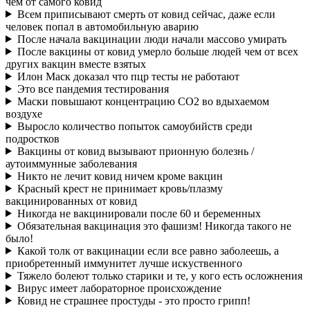
чем от самого ковид
Всем приписывают смерть от ковид сейчас, даже если
человек попал в автомобильную аварию
После начала вакцинации люди начали массово умирать
После вакцины от ковид умерло больше людей чем от всех
других вакцин вместе взятых
Илон Маск доказал что пцр тесты не работают
Это все пандемия тестирования
Маски повышают концентрацию CO2 во вдыхаемом
воздухе
Выросло количество попыток самоубийств среди
подростков
Вакцины от ковид вызывают прионную болезнь /
аутоиммунные заболевания
Никто не лечит ковид ничем кроме вакцин
Красный крест не принимает кровь/плазму
вакцинированных от ковид
Никогда не вакцинировали после 60 и беременных
Обязательная вакцинация это фашизм! Никогда такого не
было!
Какой толк от вакцинации если все равно заболеешь, а
приобретенный иммунитет лучше искуственного
Тяжело болеют только старики и те, у кого есть осложнения
Вирус имеет лабораторное происхождение
Ковид не страшнее простуды - это просто грипп!