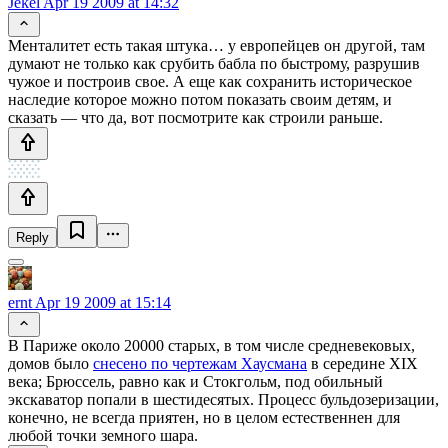
Jekel
Apr 19 2009 at 14:32
Менталитет есть такая штука… у европейцев он другой, там
думают не только как срубить бабла по быстрому, разрушив
чужое и построив свое. А еще как сохранить историческое
наследие которое можно потом показать своим детям, и
сказать — что да, вот посмотрите как строили раньше.
Reply
ernt
Apr 19 2009 at 15:14
В Париже около 20000 старых, в том числе средневековых,
домов было
снесено по чертежам Хаусмана
в середине XIX
века; Брюссель, равно как и Стокгольм, под обильный
экскаватор попали в шестидесятых. Процесс бульдозеризации,
конечно, не всегда приятен, но в целом естественнен для
любой точки земного шара.