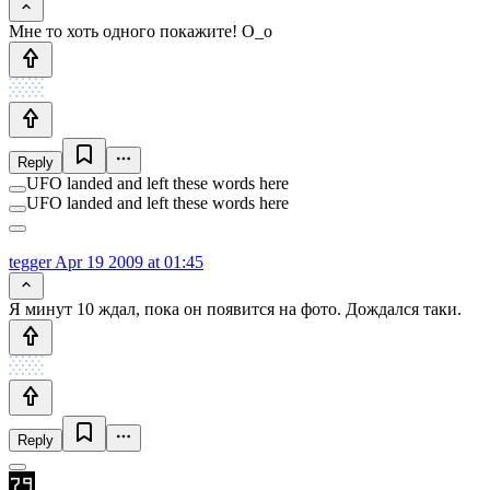
Мне то хоть одного покажите! О_о
Reply
UFO landed and left these words here
UFO landed and left these words here
tegger
Apr 19 2009 at 01:45
Я минут 10 ждал, пока он появится на фото. Дождался таки.
Reply