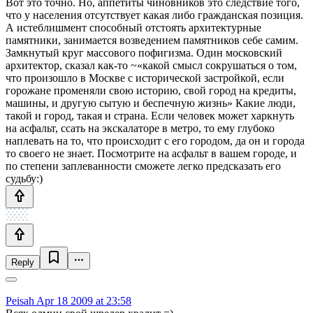
Вот это точно. Но, аппетиты чиновников это следствие того,
что у населения отсутствует какая либо гражданская позиция.
А истеблишмент способный отстоять архитектурные
памятники, занимается возведением памятников себе самим.
Замкнутый круг массового пофигизма. Один московский
архитектор, сказал как-то ~«какой смысл сокрушаться о том,
что произошло в Москве с исторической застройкой, если
горожане променяли свою историю, свой город на кредиты,
машины, и другую сытую и беспечную жизнь» Какие люди,
такой и город, такая и страна. Если человек может харкнуть
на асфальт, ссать на экскалаторе в метро, то ему глубоко
наплевать на то, что происходит с его городом, да он и города
то своего не знает. Посмотрите на асфальт в вашем городе, и
по степени заплеванности сможете легко предсказать его
судьбу:)
Reply
Peisah
Apr 18 2009 at 23:58