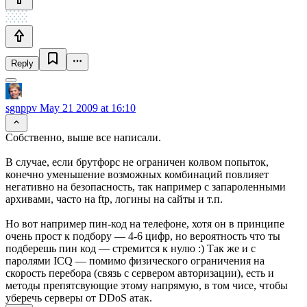
Reply
sgnppv
May 21 2009 at 16:10
Собственно, выше все написали.
В случае, если брутфорс не ограничен колвом попыток,
конечно уменьшение возможных комбинаций повлияет
негативно на безопасность, так например с запароленными
архивами, часто на ftp, логины на сайты и т.п.
Но вот например пин-код на телефоне, хотя он в принципе
очень прост к подбору — 4-6 цифр, но вероятность что ты
подберешь пин код — стремится к нулю :) Так же и с
паролями ICQ — помимо физического ограничения на
скорость перебора (связь с сервером авторизации), есть и
методы препятсвующие этому напрямую, в том чисе, чтобы
уберечь серверы от DDoS атак.