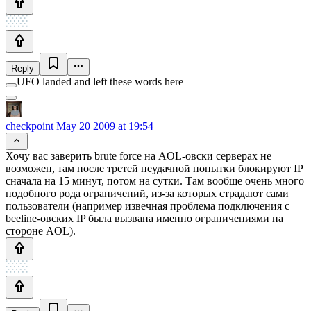
Reply
UFO landed and left these words here
checkpoint
May 20 2009 at 19:54
Хочу вас заверить brute force на AOL-овски серверах не
возможен, там после третей неудачной попытки блокируют IP
сначала на 15 минут, потом на сутки. Там вообще очень много
подобного рода ограничений, из-за которых страдают сами
пользователи (например извечная проблема подключения с
beeline-овских IP была вызвана именно ограничениями на
стороне AOL).