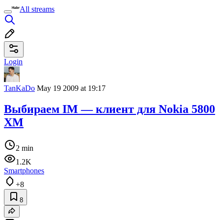
All streams
Login
TanKaDo
May 19 2009 at 19:17
Выбираем IM — клиент для Nokia 5800
XM
2 min
1.2K
Smartphones
+8
8