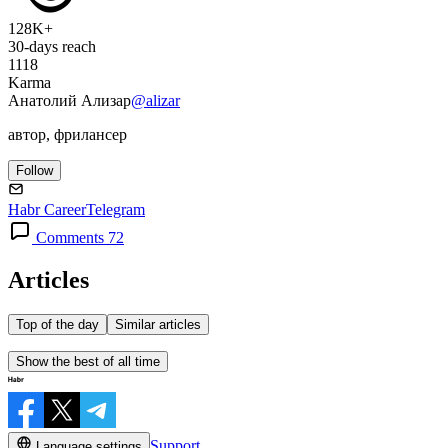
128K+
30-days reach
1118
Karma
Анатолий Ализар
@alizar
автор, фрилансер
Follow
Habr Career
Telegram
Comments 72
Articles
Top of the day
Similar articles
Show the best of all time
Support
Language settings