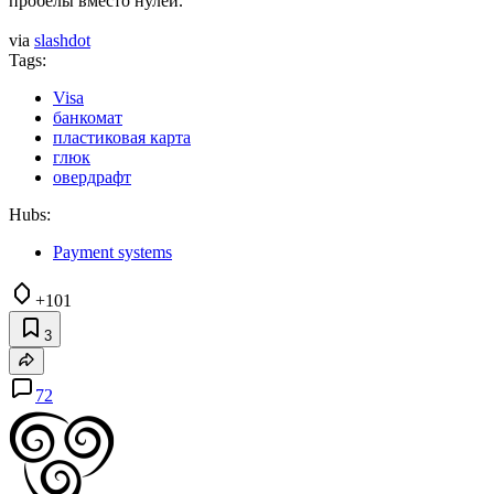
пробелы вместо нулей.
via
slashdot
Tags:
Visa
банкомат
пластиковая карта
глюк
овердрафт
Hubs:
Payment systems
+101
3
72