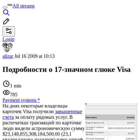
All streams
Login
alizar
Jul 16 2009 at 10:13
Подробности о 17-значном глюке Visa
1 min
785
Payment systems
*
На днях некоторые владельцы
карточек Visa получили
завышенные
счета
за оплату рядовых услуг. В
распечатках транзакций по карточке
люди видели астрономическую сумму
$23,148,855,308,184,500.00 (23,1
квадриллиона долларов) плюс штраф