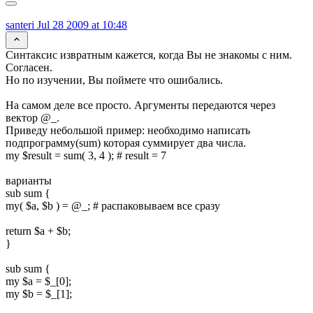
santeri
Jul 28 2009 at 10:48
Синтаксис извратным кажется, когда Вы не знакомы с ним.
Согласен.
Но по изучении, Вы поймете что ошибались.
На самом деле все просто. Аргументы передаются через
вектор @_.
Приведу небольшой пример: необходимо написать
подпрограмму(sum) которая суммирует два числа.
my $result = sum( 3, 4 ); # result = 7
варианты
sub sum {
my( $a, $b ) = @_; # распаковываем все сразу
return $a + $b;
}
sub sum {
my $a = $_[0];
my $b = $_[1];