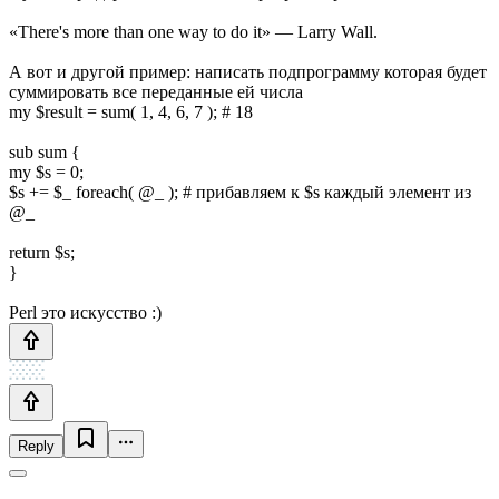
«There's more than one way to do it» — Larry Wall.
А вот и другой пример: написать подпрограмму которая будет
суммировать все переданные ей числа
my $result = sum( 1, 4, 6, 7 ); # 18
sub sum {
my $s = 0;
$s += $_ foreach( @_ ); # прибавляем к $s каждый элемент из
@_
return $s;
}
Perl это искусство :)
Reply