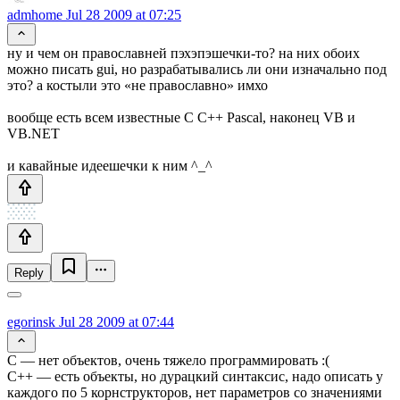
admhome
Jul 28 2009 at 07:25
ну и чем он православней пэхэпэшечки-то? на них обоих
можно писать gui, но разрабатывались ли они изначально под
это? а костыли это «не православно» имхо
вообще есть всем известные С С++ Pascal, наконец VB и
VB.NET
и кавайные идеешечки к ним ^_^
Reply
egorinsk
Jul 28 2009 at 07:44
С — нет объектов, очень тяжело программировать :(
C++ — есть объекты, но дурацкий синтаксис, надо описать у
каждого по 5 корнструкторов, нет параметров со значениями