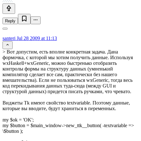
Reply
santeri
Jul 28 2009 at 11:13
> Вот допустим, есть вполне конкретная задача. Дана
формочка, с которой мы хотим получить данные. Используя
wxHaskell+wxGeneric, можно быстренько отобразить
контролы формы на структуру данных (умненький
компилятор сделает все сам, практически без нашего
вмешательства). Если не пользоваться wxGeneric, тогда весь
код перекидывания данных туда-сюда (между GUI и
структурой данных) придется писать ручками, что чревато.
Виджеты Tk имеют свойство textvariable. Поэтому данные,
которые вы вводите, будут храниться в переменных.
my $ok = 'OK';
my $button = $main_window->new_ttk__button( -textvariable =>
\$button );