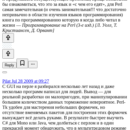
бы ознакомиться, что это за язык и «с чем его едят», для Perl
самая замечательная (и очень занимательная!!! что достаточно
непривычно в области изучения языков программирования)
книга по программированию которую я когда либо читал в
жизни —
Программирование на Perl (3-е изд.) [Л. Уолл, Т.
Кристиансен, Д. Орвант]
Reply
Pilat
Jul 28 2009 at 09:27
C GUI на перле я разбирался несколько лет назад и даже
несколько программ написал для людей. Вывод — для
реальной разработки он малопригоден, при манипулировании
большим количеством данных торможение невероятное. Perl-
Tk удобен для мастерения небольших формочек, но
отсутствие вменяемых пакетов для построения этих формочек
вынуждает всё делать руками. В результате быстрее выучить
С# для Mono или Java, чем долбиться с перлом и в один
прекраснй момент обнаружить, что в мультитредовом режиме