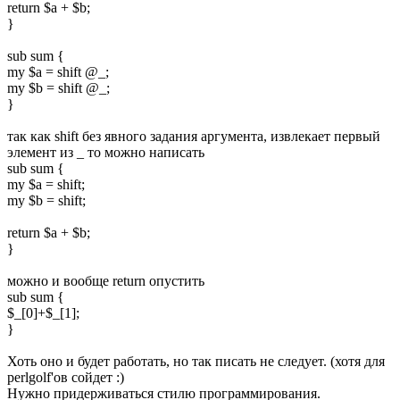
return $a + $b;
}
sub sum {
my $a = shift @_;
my $b = shift @_;
}
так как shift без явного задания аргумента, извлекает первый
элемент из _ то можно написать
sub sum {
my $a = shift;
my $b = shift;
return $a + $b;
}
можно и вообще return опустить
sub sum {
$_[0]+$_[1];
}
Хоть оно и будет работать, но так писать не следует. (хотя для
perlgolf'ов сойдет :)
Нужно придерживаться стилю программирования.