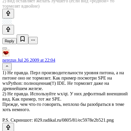
2) вид оставляет желать лучшего (если вид «родной» то
тормозят вдвойне)
Reply
nerezus
Jul 26 2009 at 22:04
1) Не правда. Перл производительности уровня питона, а на
питоне оно не тормозит. Как пример посмотри SPE на
wxPython: полноценная(!!) IDE. Не тормозит даже на
древнейшем железе.
2) Не правда. Используйте wx/qt. У них дефолтный вненшний
вид. Как пример, тот же SPE.
Прежде, чем что-то говорить, неплохо бы разобраться в теме
хоть немного.
P.S. Скриншот: i029.radikal.ru/0805/81/ec5978e2b521.png