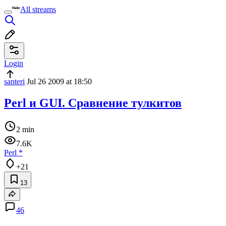
All streams
Login
santeri
Jul 26 2009 at 18:50
Perl и GUI. Сравнение тулкитов
2 min
7.6K
Perl
*
+21
13
46