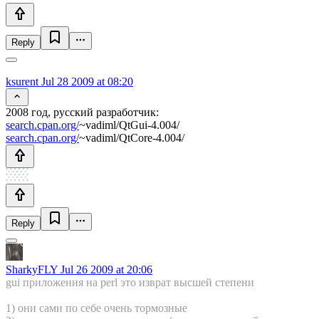
Reply
ksurent
Jul 28 2009 at 08:20
2008 год, русский разработчик:
search.cpan.org/
~vadiml/QtGui-4.004/
search.cpan.org/
~vadiml/QtCore-4.004/
Reply
SharkyFLY
Jul 26 2009 at 20:06
gui приложения на perl это изврат высшей степени
1) они сами по себе очень тормозные