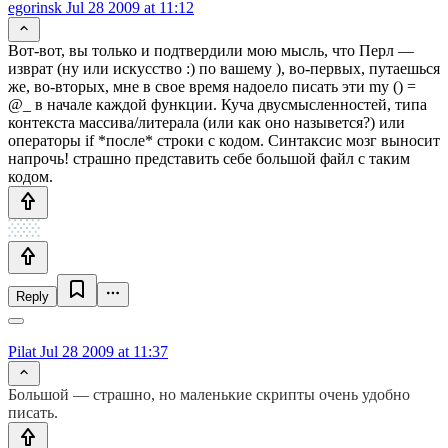
egorinsk
Jul 28 2009 at 11:12
Вот-вот, вы только и подтвердили мою мысль, что Перл —
изврат (ну или искусство :) по вашему ), во-первых, путаешься
же, во-вторых, мне в свое время надоело писать эти my () =
@_ в начале каждой функции. Куча двусмысленностей, типа
контекста массива/литерала (или как оно назывется?) или
операторы if *после* строки с кодом. Синтаксис мозг выносит
напрочь! страшно представить себе большой файл с таким
кодом.
Reply
Pilat
Jul 28 2009 at 11:37
Большой — страшно, но маленькие скрипты очень удобно
писать.