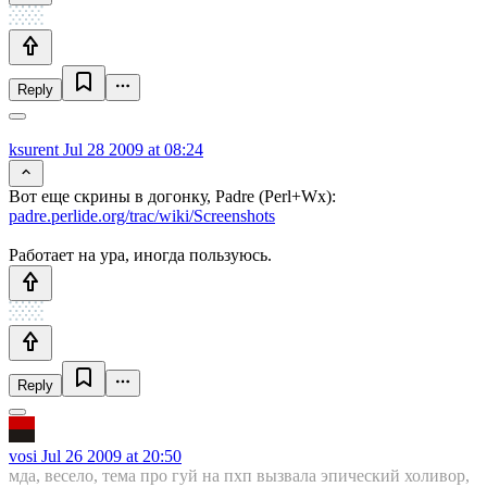
Reply
ksurent
Jul 28 2009 at 08:24
Вот еще скрины в догонку, Padre (Perl+Wx):
padre.perlide.org/trac/wiki/Screenshots
Работает на ура, иногда пользуюсь.
Reply
vosi
Jul 26 2009 at 20:50
мда, весело, тема про гуй на пхп вызвала эпический холивор,