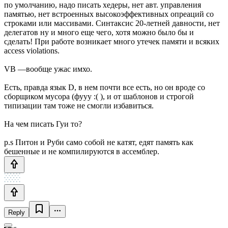
по умолчанию, надо писать хедеры, нет авт. управления
памятью, нет встроенных высокоэффективных опреаций со
строками или массивами. Синтаксис 20-летней давности, нет
делегатов ну и много еще чего, хотя можно было бы и
сделать! При работе возникает много утечек памяти и всяких
access violations.
VB —вообще ужас имхо.
Есть, правда язык D, в нем почти все есть, но он вроде со
сборщиком мусора (фууу :( ), и от шаблонов и строгой
типизации там тоже не смогли избавиться.
На чем писать Гуи то?
p.s Питон и Руби само собой не катят, едят память как
бешенные и не компилируются в ассемблер.
Reply