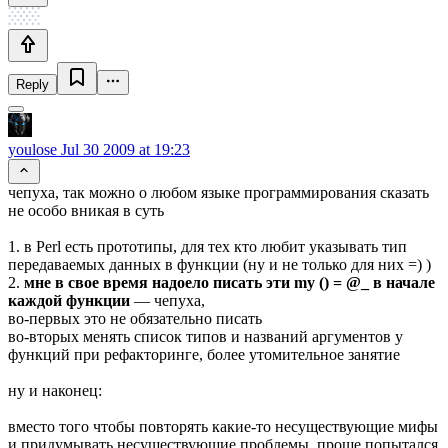
Reply
youlose
Jul 30 2009 at 19:23
чепуха, так можно о любом языке программирования сказать
не особо вникая в суть
1. в Perl есть прототипы, для тех кто любит указывать тип
передаваемых данных в функции (ну и не только для них =) )
2.
мне в свое время надоело писать эти my () = @_ в начале
каждой функции
— чепуха,
во-первых это не обязательно писать
во-вторых менять список типов и названий аргументов у
функций при рефакторинге, более утомительное занятие
ну и наконец:
вместо того чтобы повторять какие-то несуществующие мифы
и придумывать несуществующие проблемы, проще попытался