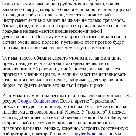
замахнуться ли нам на наш рубль, точнее доллар, точнее
валютную пару доллар в рублях, а если короче - доллар-рубль.
Последние события показали, что этот финансовый
инструмент активно влияет на жизнь не только трейдеров,
банков, фондов и т.д., но и простых граждан, даже если эти
граждане не занимаются внешнеэкономической
деятельностью. Поэтому иметь прогноз этого финансового
актива очень даже полезно, пусть даже этот прогноз будет
плохим, но это все же лучше, чем отсутствие оного.
Тут мы просто обязаны сделать уточнение, напоминание,
предупреждение, что данный материал не является
инвестиционной рекомендацией, потому как мы делаем
прогноз в учебных целях. А если вы захотите использовать
эти знания в корыстных целях, например, для торговли на
бирже, то будете делать это на свой страх и риск.
А поможет нам в этом бесплатный, пока еще доступный, веб-
ресурс
Google Colaboratory
. Есть и другие "вражеские"
похожие ресурсы, например, у того же Гугла имеется целая
платформа для соревнований Kaggle. У "родного" Яндекса
есть подобный бесплатный облачный сервис DataSphere, но
скорость работы его явно намекает на использование
платного варианта. Можно, конечно, устроить собственную
лабораторию, в которой поднять
Jupyter Notebook
, но мы