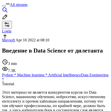
All streams
Login
Maysoft
Apr 10 2022 at 08:10
Введение в Data Science от дилетанта
3 min
7.3K
Python
*
Machine learning
*
Artificial Intelligence
Data Engineering
*
Tutorial
Этот материал не является конкурентом курсов по Data
Science, машинному обучению, нейросетям, искусственному
интеллекту и прочим хайповым направлениям, потому что
там обучают профессионалы, по крайней мере, должно быть
так, а здесь набирателем букв и составителем слов является