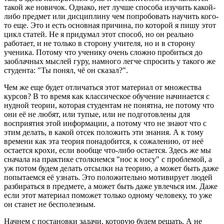
такой же новичок. Однако, нет лучше способа изучить какой-
либо предмет или дисциплину чем попробовать научить кого-
то еще. Это и есть основная причина, по которой я пишу этот
цикл статей. Не я придумал этот способ, но он реально
работает, и не только в сторону учителя, но и в сторону
ученика. Потому что ученику очень сложно пробиться до
заоблачных мыслей гуру, намного легче спросить у такого же
студента: "Ты понял, чё он сказал?".
Чем же еще будет отличаться этот материал от множества
курсов? В то время как классическое обучение начинается с
нудной теории, которая студентам не понятна, не потому что
они её не любят, или тупые, или не подготовлены для
восприятия этой информации, а потому что не знают что с
этим делать, в какой отсек положить эти знания. А к тому
времени как эта теория понадобится, к сожалению, от неё
остается крохи, если вообще что-либо остается. Здесь же мы
сначала на практике столкнемся "нос к носу" с проблемой, а
уж потом будем делать отсылки на теорию, а может быть даже
попытаемся её узнать. Это положительно мотивирует людей
разбираться в предмете, а может быть даже увлечься им. Даже
если этот материал поможет только одному человеку, то уже
он станет не бесполезным.
Начнем с постановки задачи, которую будем решать. А не