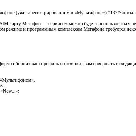
лефоне (уже зарегистрированном в «Мультифоне») *137#<посыл 
 SIM карту Мегафон — сервисом можно будет воспользоваться че
нном режиме и программным комплексам Мегафона требуется нек
латформа обновит ваш профиль и позволит вам совершать исходя
с «Мультифоном».
е:
«New...»: