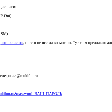
щие шаги:
IP-Out)
GSM)
дного клиента
, но это не всегда возможно. Тут же я предлагаю а
телефона>@multifon.ru
multifon.ru&password=ВАШ_ПАРОЛЬ