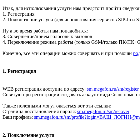
Итак, для использования услуги нам предстоит пройти следую
1. Регистрация
2. Подключение услуги (для использования сервисов SIP-In и S
Ну а во время работы нам понадобится:
3. Совершение/приём голосовых вызовов
4. Переключение режима работы (только GSM/только ПК/ПК+
Конечно, все эти операции можно совершать и при помощи
ро
1. Регистрация
WEB регистрация доступна по адресу:
sm.megafon.ru/sm/register
Советую при регистрации создавать аккаунт вида <ваш номер 
Также полезными могут оказаться вот эти ссылки:
Страница восстановления пароля:
sm.megafon.ru/sm/recover
Ваш профиль:
sm.megafon.ru/sm/profile?login=ВАШ_ЛОГИН@
2. Подключение услуги