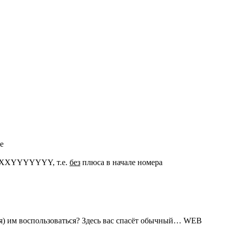
е
 7XXXYYYYYYY, т.е.
без
плюса в начале номера
ния) им воспользоваться? Здесь вас спасёт обычный… WEB