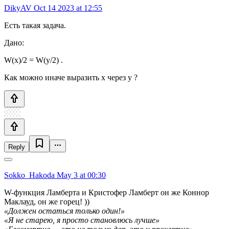
DikyAV
Oct 14 2023 at 12:55
Есть такая задача.
Дано:
W(x)/2 = W(y/2) .
Как можно иначе выразить x через y ?
Reply
Sokko_Hakoda
May 3 at 00:30
W-функция Ламберта и Кристофер Ламберт он же Коннор
Маклауд, он же горец! ))
«Должен остаться только один!»
«Я не старею, я просто становлюсь лучше»