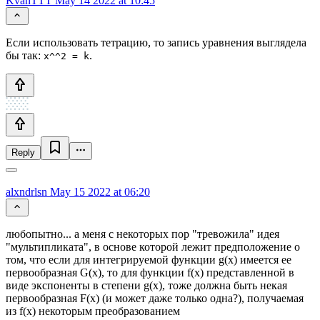
KvanTTT
May 14 2022 at 10:45
Если использовать тетрацию, то запись уравнения выглядела
бы так:
.
x^^2 = k
Reply
alxndrlsn
May 15 2022 at 06:20
любопытно... а меня с некоторых пор "тревожила" идея
"мультипликата", в основе которой лежит предположение о
том, что если для интегрируемой функции g(x) имеется ее
первообразная G(x), то для функции f(x) представленной в
виде экспоненты в степени g(x), тоже должна быть некая
первообразная F(x) (и может даже только одна?), получаемая
из f(x) некоторым преобразованием