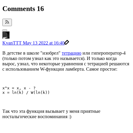
Comments
16
KvanTTT
May 13 2022 at 16:40
В детстве в школе "изобрел"
тетрацию
или гипероператор-4
(только потом узнал как это называется). И только когда
вырос, узнал, что некоторые уравнения с тетрацией решаются
с использованием W-функции ламберта. Самое простое:
x^x = x, x - ?

x = ln(k) / W(ln(k))
Так что эта функция вызывает у меня приятные
ностальгические воспоминания :)