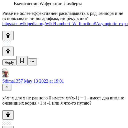
Вычисление W-функции Ламберта
Разве не более эффективней раскладывать в ряд Тейлора и не
использовать ни логарифмы, ни рекурсию?
https://en.wikipedia.org/wiki/Lambert_W_function#Asymptotic_expa
Reply
Sdima1357
May 13 2022 at 19:01
x^x=x для х не равного 0 имеем х^(х-1) = 1 , имеет два вполне
очевидных корня +1 и -1 или я что-то путаю?