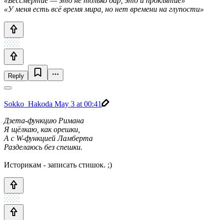
«Бессмертие — это не только дар, это и проклятие»
«У меня есть всё время мира, но нет времени на глупости»
Reply
Sokko_Hakoda
May 3 at 00:41
Дзета-функцию Римана
Я щёлкаю, как орешки,
А с W-функцией Ламберта
Разделаюсь без спешки.
Историкам - записать стишок. ;)