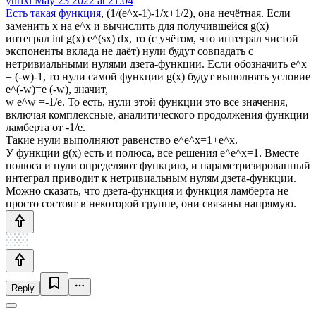
yurixi
May 23 2022 at 21:04
Есть такая функция
, (1/(e^x-1)-1/x+1/2), она нечётная. Если
заменить x на e^x и вычислить для получившейся g(x)
интеграл int g(x) e^(sx) dx, то (с учётом, что интеграл чистой
экспоненты вклада не даёт) нули будут совпадать с
нетривиальными нулями дзета-функции. Если обозначить e^x
= (-w)-1, то нули самой функции g(x) будут выполнять условие
e^(-w)=e (-w), значит,
w e^w =-1/e. То есть, нули этой функции это все значения,
включая комплексные, аналитического продолжения функции
ламберта от -1/e.
Такие нули выполняют равенство e^e^x=1+e^x.
У функции g(x) есть и полюса, все решения e^e^x=1. Вместе
полюса и нули определяют функцию, и параметризированный
интеграл приводит к нетривиальным нулям дзета-функции.
Можно сказать, что дзета-функция и функция ламберта не
просто состоят в некоторой группе, они связаны напрямую.
Reply