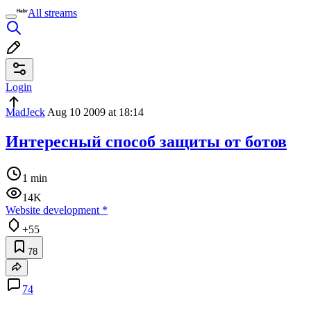
All streams
Login
MadJeck
Aug 10 2009 at 18:14
Интересный способ защиты от ботов
1 min
14K
Website development
*
+55
78
74