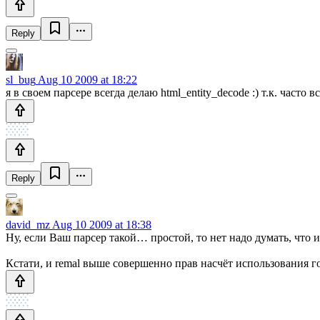
Reply
sl_bug
Aug 10 2009 at 18:22
я в своем парсере всегда делаю html_entity_decode :) т.к. част
Reply
david_mz
Aug 10 2009 at 18:38
Ну, если Ваш парсер такой… простой, то нет надо думать, что 
Кстати, и remal выше совершенно прав насчёт использования г