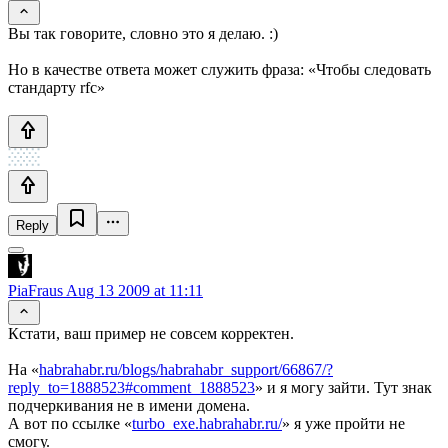
Вы так говорите, словно это я делаю. :)
Но в качестве ответа может служить фраза: «Чтобы следовать
стандарту rfc»
Reply
PiaFraus
Aug 13 2009 at 11:11
Кстати, ваш пример не совсем корректен.
На «
habrahabr.ru/blogs/habrahabr_support/66867/?
reply_to=1888523#comment_1888523
» и я могу зайти. Тут знак
подчеркивания не в имени домена.
А вот по ссылке «
turbo_exe.habrahabr.ru/
» я уже пройти не
смогу.