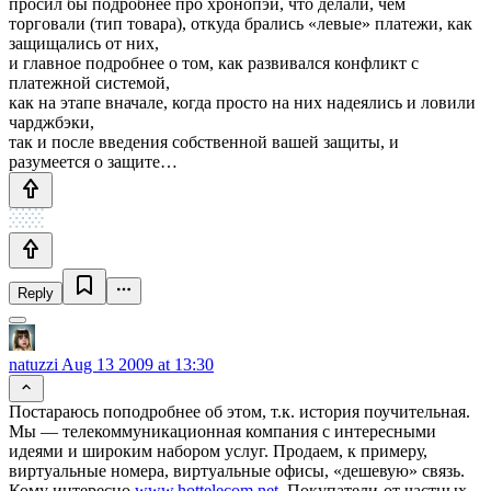
просил бы подробнее про хронопэй, что делали, чем
торговали (тип товара), откуда брались «левые» платежи, как
защищались от них,
и главное подробнее о том, как развивался конфликт с
платежной системой,
как на этапе вначале, когда просто на них надеялись и ловили
чарджбэки,
так и после введения собственной вашей защиты, и
разумеется о защите…
Reply
natuzzi
Aug 13 2009 at 13:30
Постараюсь поподробнее об этом, т.к. история поучительная.
Мы — телекоммуникационная компания с интересными
идеями и широким набором услуг. Продаем, к примеру,
виртуальные номера, виртуальные офисы, «дешевую» связь.
Кому интересно
www.hottelecom.net.
Покупатели-от частных