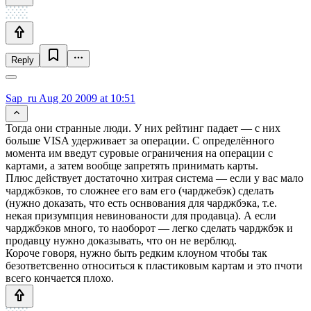
Reply
Sap_ru
Aug 20 2009 at 10:51
Тогда они странные люди. У них рейтинг падает — с них
больше VISA удерживает за операции. С определённого
момента им введут суровые ограничения на операции с
картами, а затем вообще запретять принимать карты.
Плюс действует достаточно хитрая система — если у вас мало
чарджбэков, то сложнее его вам его (чарджебэк) сделать
(нужно доказать, что есть оснвования для чарджбэка, т.е.
некая призумпция невинованости для продавца). А если
чарджбэков много, то наоборот — легко сделать чарджбэк и
продавцу нужно доказывать, что он не верблюд.
Короче говоря, нужно быть редким клоуном чтобы так
безответсвенно относиться к пластиковым картам и это пчоти
всего кончается плохо.