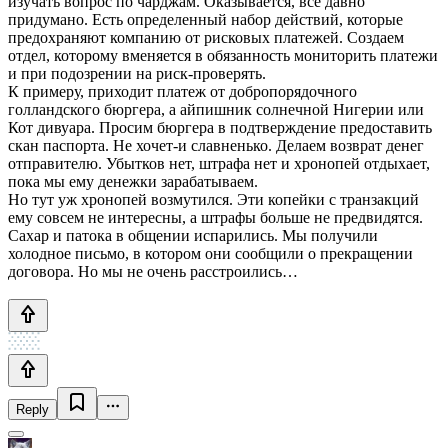
изучать вопрос по чарджам. Оказывается, все давно
придумано. Есть определенный набор действий, которые
предохраняют компанию от рисковых платежей. Создаем
отдел, которому вменяется в обязанность мониторить платежи
и при подозрении на риск-проверять.
К примеру, приходит платеж от добропорядочного
голландского бюргера, а айпишник солнечной Нигерии или
Кот дивуара. Просим бюргера в подтверждение предоставить
скан паспорта. Не хочет-и славненько. Делаем возврат денег
отправителю. Убытков нет, штрафа нет и хронопей отдыхает,
пока мы ему денежки зарабатываем.
Но тут уж хронопей возмутился. Эти копейки с транзакций
ему совсем не интересны, а штрафы больше не предвидятся.
Сахар и патока в общении испарились. Мы получили
холодное письмо, в котором они сообщили о прекращении
договора. Но мы не очень расстроились…
Reply