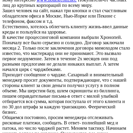
лиц до крупных корпораций по всему миру.
Зашел человек на сайт, нажал три кнопки и стал счастливым
обладателем офиса в Москве, Нью-Иорке или Пекине с
телефоном, факсом и т.д.
Естественно, хотелось облегчить клиенту жизнь-ввел данные
креды и пользуйся на здоровье.
В качестве процессинговой компании выбрали Хронопей.
Поначалу все было серьезно и солидно. Договор заключали
месяца 2. Только после заключения договора мимоходом стало
известно, что мастеркард они не принимают. Это вызвало
первое недоумение. Затем в течение 2х месяцев они под
разными предлогами не делали никаких выплат. А затем
начался цирк с чарджбеками.
Приходит сообщение о чардже. Сахарный и внимательный
менеджер просит документы, подтверждающие, что с нашей
стороны клиент за свои деньги получил услугу в полном
объеме. Мы шерстим базу, шлем скриншоты из биллинга,
пишем оправдательные письма-в ответ с милой улыбкой
отбирается вся сумма, которая поступала от этого клиента и
по 30 дол штрафа за каждую транзакцию. Феерический
бизнес.
Общаемся постоянно, просим менеджера отслеживать
рисковые платежи, сообщать. В ответ- полнейший мед и
патока, но число чарджей растет. Меняем тактику. Начинаем