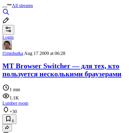
All streams
Login
f1mishutka
Aug 17 2009 at 06:28
MT Browser Switcher — для тех, кто
пользуется несколькими браузерами
1 min
1.1K
Lumber room
+30
6