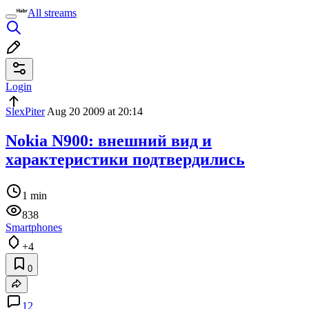
All streams
Login
SlexPiter
Aug 20 2009 at 20:14
Nokia N900: внешний вид и
характеристики подтвердились
1 min
838
Smartphones
+4
0
12