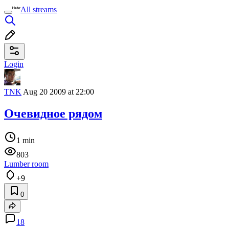
All streams
Login
TNK
Aug 20 2009 at 22:00
Очевидное рядом
1 min
803
Lumber room
+9
0
18