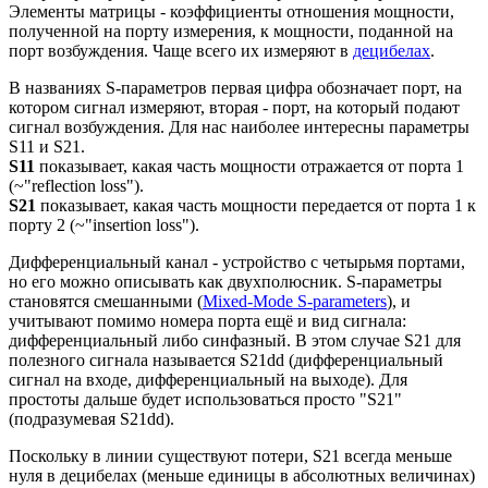
Элементы матрицы - коэффициенты отношения мощности,
полученной на порту измерения, к мощности, поданной на
порт возбуждения. Чаще всего их измеряют в
децибелах
.
В названиях S-параметров первая цифра обозначает порт, на
котором сигнал измеряют, вторая - порт, на который подают
сигнал возбуждения. Для нас наиболее интересны параметры
S11 и S21.
S11
показывает, какая часть мощности отражается от порта 1
(~"reflection loss").
S21
показывает, какая часть мощности передается от порта 1 к
порту 2 (~"insertion loss").
Дифференциальный канал - устройство с четырьмя портами,
но его можно описывать как двухполюсник. S-параметры
становятся смешанными (
Mixed-Mode S-parameters
), и
учитывают помимо номера порта ещё и вид сигнала:
дифференциальный либо синфазный. В этом случае S21 для
полезного сигнала называется S21dd (дифференциальный
сигнал на входе, дифференциальный на выходе). Для
простоты дальше будет использоваться просто "S21"
(подразумевая S21dd).
Поскольку в линии существуют потери, S21 всегда меньше
нуля в децибелах (меньше единицы в абсолютных величинах)