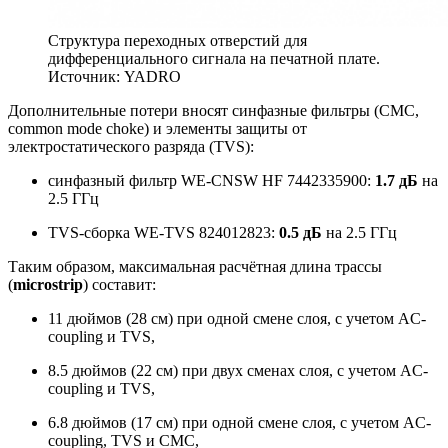
Структура переходных отверстий для
дифференциального сигнала на печатной плате.
Источник: YADRO
Дополнительные потери вносят синфазные фильтры (CMC,
common mode choke) и элементы защиты от
электростатического разряда (TVS):
синфазный фильтр WE-CNSW HF 7442335900:
1.7 дБ
на
2.5 ГГц
TVS-сборка WE-TVS 824012823:
0.5 дБ
на 2.5 ГГц
Таким образом, максимальная расчётная длина трассы
(
microstrip
) составит:
11 дюймов (28 см) при одной смене слоя, с учетом AC-
coupling и TVS,
8.5 дюймов (22 см) при двух сменах слоя, с учетом AC-
coupling и TVS,
6.8 дюймов (17 см) при одной смене слоя, с учетом AC-
coupling, TVS и CMC,