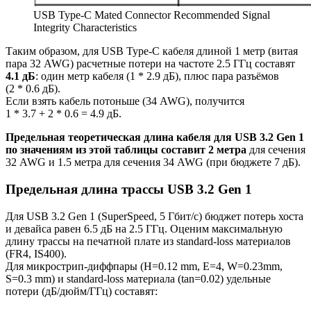
USB Type-C Mated Connector Recommended Signal
Integrity Characteristics
Таким образом, для USB Type-C кабеля длиной 1 метр (витая
пара 32 AWG) расчетные потери на частоте 2.5 ГГц составят
4.1 дБ
: один метр кабеля (1 * 2.9 дБ), плюс пара разъёмов
(2 * 0.6 дБ).
Если взять кабель потоньше (34 AWG), получится
1 * 3.7 + 2 * 0.6 = 4.9 дБ.
Предельная теоретическая длина кабеля для USB 3.2 Gen 1
по значениям из этой таблицы составит 2 метра
для сечения
32 AWG и 1.5 метра для сечения 34 AWG (при бюджете 7 дБ).
Предельная длина трассы USB 3.2 Gen 1
Для USB 3.2 Gen 1 (SuperSpeed, 5 Гбит/с) бюджет потерь хоста
и девайса равен 6.5 дБ на 2.5 ГГц. Оценим максимальную
длину трассы на печатной плате из standard-loss материалов
(FR4, IS400).
Для микрострип-диффпары (H=0.12 mm, E=4, W=0.23mm,
S=0.3 mm) и standard-loss материала (tan=0.02) удельные
потери (дБ/дюйм/ГГц) составят: