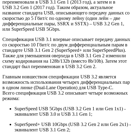
переименовали в USB 3.1 Gen 1 (2013 год), а затем и в
USB 3.2 Gen 1 (2017 год). Таким образом, актуальное
название стандарта USB, описывающего передачу данных со
скоростью до 5 Гбит/с по одному лейну (один лейн – две
дифференциальные пары, SSRX и SSTX) – USB 3.2 Gen 1,
или SuperSpeed USB 5Gbps.
Cпецификация USB 3.1 впервые описывает передачу данных
со скоростью 10 Гбит/с по двум дифференциальным парам в
стандарте USB 3.1 Gen 2 (SuperSpeed+ или SuperSpeedPlus).
Также для уменьшения оверхеда в USB 3.1 Gen 2 изменили
схему кодирования на 128b/132b (вместо 8b/10b). Затем этот
стандарт был переименован в USB 3.2 Gen 2.
Главным новшеством спецификации USB 3.2 является
возможность использования четырех дифференциальных пар
в одном линке (Dual-Lane Operation) для USB Type-C.
Всего спецификация USB 3.2 описывает четыре возможных
режима:
SuperSpeed USB 5Gbps (USB 3.2 Gen 1 или Gen 1x1) -
эквивалент USB 3.0 и USB 3.1 Gen 1;
SuperSpeed+ USB 10Gbps (USB 3.2 Gen 2 или Gen 2x1) -
эквивалент USB 3.1 Gen 2;