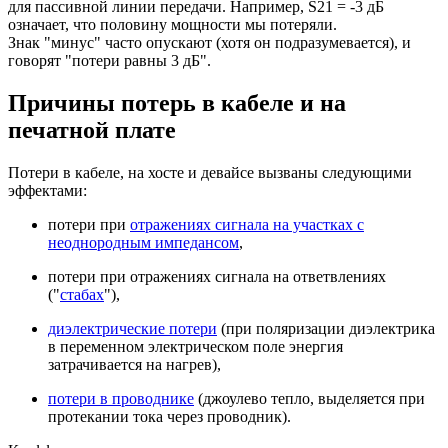
для пассивной линии передачи. Например, S21 = -3 дБ
означает, что половину мощности мы потеряли.
Знак "минус" часто опускают (хотя он подразумевается), и
говорят "потери равны 3 дБ".
Причины потерь в кабеле и на
печатной плате
Потери в кабеле, на хосте и девайсе вызваны следующими
эффектами:
потери при
отражениях сигнала на участках с
неоднородным импедансом
,
потери при отражениях сигнала на ответвлениях
("
стабах
"),
диэлектрические потери
(при поляризации диэлектрика
в переменном электрическом поле энергия
затрачивается на нагрев),
потери в проводнике
(джоулево тепло, выделяется при
протекании тока через проводник).