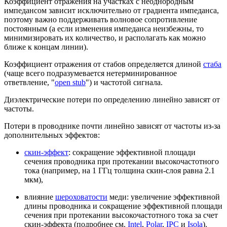
Коэффициент отражения на участках с неоднородным
импедансом зависит исключительно от градиента импеданса,
поэтому важно поддерживать волновое сопротивление
постоянным (а если изменения импеданса неизбежны, то
минимизировать их количество, и располагать как можно
ближе к концам линии).
Коэффициент отражения от стабов определяется длиной
стаба
(чаще всего подразумевается нетерминированное
ответвление, "
open stub
") и частотой сигнала.
Диэлектрические потери по определению линейно зависят от
частоты.
Потери в проводнике почти линейно зависят от частоты из-за
дополнительных эффектов:
скин-эффект
: сокращение эффективной площади
сечения проводника при протекании высокочастотного
тока (например, на 1 ГГц толщина скин-слоя равна 2.1
мкм),
влияние
шероховатости
меди: увеличение эффективной
длины проводника и сокращение эффективной площади
сечения при протекании высокочастотного тока за счет
скин-эффекта (подробнее см.
Intel
,
Polar
,
IPC
и
Isola
).