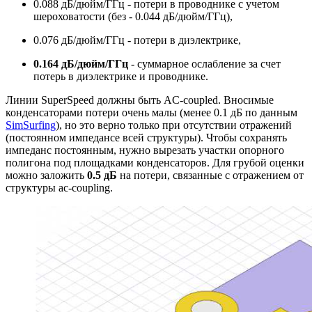
0.088 дБ/дюйм/ГГц - потери в проводнике с учетом
шероховатости (без - 0.044 дБ/дюйм/ГГц),
0.076 дБ/дюйм/ГГц - потери в диэлектрике,
0.164 дБ/дюйм/ГГц
- суммарное ослабление за счет
потерь в диэлектрике и проводнике.
Линии SuperSpeed должны быть AC-coupled. Вносимые
конденсаторами потери очень малы (менее 0.1 дБ по данным
SimSurfing
), но это верно только при отсутствии отражений
(постоянном импедансе всей структуры). Чтобы сохранять
импеданс постоянным, нужно вырезать участки опорного
полигона под площадками конденсаторов. Для грубой оценки
можно заложить
0.5 дБ
на потери, связанные с отражением от
структуры ac-coupling.