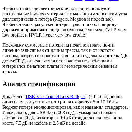
Чтобы снизить диэлектрические потери, используют
специальные low-loss материалы с маленьким тангенсом угла
диэлектрических потерь (Rogers, Megtron и подобные).
Чтобы снизить джоулевы потери - увеличивают ширину
дорожек и применяют специальную гладкую медь (VLP, very
low profile, и HVLP, hyper very low profile).
Поскольку суммарные потери на печатной плате почти
линейно зависят как от длины трассы, так и от частоты
сигнала, широко используется величина удельных потерь "дБ/
дюйм/ГГц", определяемая исключительно свойствами
материалов печатной платы и геометрическим сечением
трассы.
Анализ спецификаций
Документ "
USB 3.1 Channel Loss Budgets
" (2015) подробно
описывает допустимые потери на скоростях 5 и 10 Гбит/с.
Бюджет потерь эволюционировал, как и названия стандартов.
Изначально, для USB 3.0 (2008 год), суммарный бюджет
составлял 20 дБ, из которых 10 дБ отводилось на потери на
хосте, 7.5 дБ на кабель и 2.5 дБ на девайс.