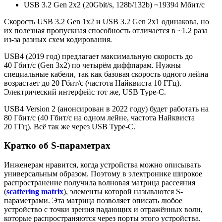
USB 3.2 Gen 2x2 (20Gbit/s, 128b/132b) ~19394 Мбит/с
Скорость USB 3.2 Gen 1x2 и USB 3.2 Gen 2x1 одинакова, но
их полезная пропускная способность отличается в ~1.2 раза
из-за разных схем кодирования.
USB4 (2019 год) предлагает максимальную скорость до
40 Гбит/с (Gen 3x2) по четырём диффпарам. Нужны
специальные кабели, так как базовая скорость одного лейна
возрастает до 20 Гбит/с (частота Найквиста 10 ГГц).
Электрический интерфейс тот же, USB Type-C.
USB4 Version 2 (анонсирован в 2022 году) будет работать на
80 Гбит/с (40 Гбит/с на одном лейне, частота Найквиста
20 ГГц). Всё так же через USB Type-C.
Кратко об S-параметрах
Инженерам нравится, когда устройства можно описывать
универсальным образом. Поэтому в электронике широкое
распространение получила волновая матрица рассеяния
(
scattering matrix
), элементы которой называются S-
параметрами. Эта матрица позволяет описать любое
устройство с точки зрения падающих и отражённых волн,
которые распространяются через порты этого устройства.