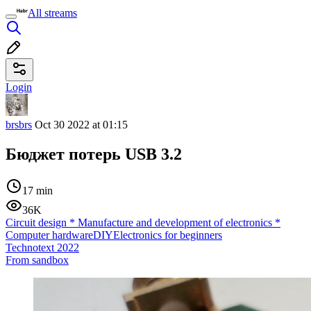
All streams
Login
brsbrs
Oct 30 2022 at 01:15
Бюджет потерь USB 3.2
17 min
36K
Circuit design
*
Manufacture and development of electronics
*
Computer hardware
DIY
Electronics for beginners
Technotext 2022
From sandbox