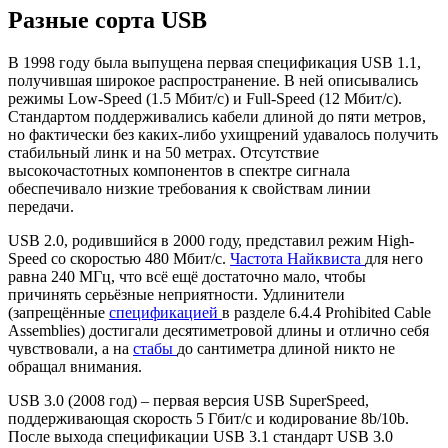
Разные сорта USB
В 1998 году была выпущена первая спецификация USB 1.1,
получившая широкое распространение. В ней описывались
режимы Low-Speed (1.5 Мбит/с) и Full-Speed (12 Мбит/с).
Стандартом поддерживались кабели длиной до пяти метров,
но фактически без каких-либо ухищрений удавалось получить
стабильный линк и на 50 метрах. Отсутствие
высокочастотных компонентов в спектре сигнала
обеспечивало низкие требования к свойствам линии
передачи.
USB 2.0, родившийся в 2000 году, представил режим High-
Speed со скоростью 480 Мбит/с.
Частота Найквиста
для него
равна 240 МГц, что всё ещё достаточно мало, чтобы
причинять серьёзные неприятности. Удлинители
(запрещённые
спецификацией
в разделе 6.4.4 Prohibited Cable
Assemblies) достигали десятиметровой длины и отлично себя
чувствовали, а на
стабы
до сантиметра длиной никто не
обращал внимания.
USB 3.0 (2008 год) – первая версия USB SuperSpeed,
поддерживающая скорость 5 Гбит/с и кодирование 8b/10b.
После выхода спецификации USB 3.1 стандарт USB 3.0