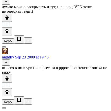
думаю можно раскрывать и тут, и в ширь, VPN тоже
интересная тема ;)
Reply
nightfly
Sep 23 2009 at 19:45
ничего в ни в vpn ни в ipsec ни в pppoe в контексте топика не
вижу
Reply