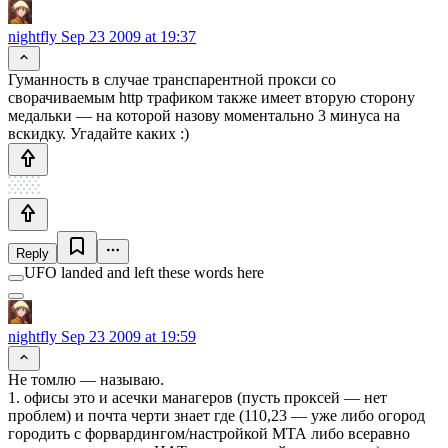
nightfly
Sep 23 2009 at 19:37
Гуманность в случае транспарентной прокси со
сворачиваемым http трафиком также имеет вторую сторону
медальки — на которой назову моментально 3 минуса на
вскидку. Угадайте каких :)
Reply
UFO landed and left these words here
nightfly
Sep 23 2009 at 19:59
Не томлю — называю.
1. офисы это и асечки манагеров (пусть проксей — нет
проблем) и почта черти знает где (110,23 — уже либо огород
городить с форвардингом/настройкой МТА либо всеравно