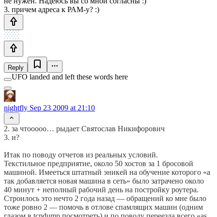
не нужен. Надеюсь вы со мной согласны :)
3. причем адреса к РАМ-у? :)
Reply
UFO landed and left these words here
nightfly
Sep 23 2009 at 21:10
2. за чтооооо… рыдает Святослав Никифорович
3. и?
Итак по поводу отчетов из реальных условий.
Текстильное предприятие, около 50 хостов за 1 бросовой
машиной. Имееться штатный эникей на обучение которого «а
так добавляется новая машина в сеть» было затрачено около
40 минут + неполный рабочий день на постройку роутера.
Строилось это нечто 2 года назад — обращений ко мне было
тоже ровно 2 — помочь в отлове спамлящих машин (одним
глазом в tcpdump посмотреть) и по поводу переезда всего «as