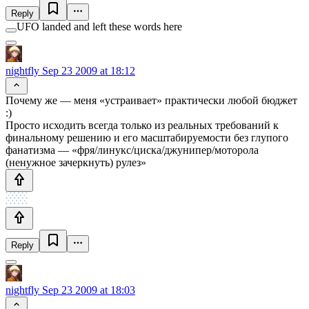
Reply
UFO landed and left these words here
nightfly
Sep 23 2009 at 18:12
Почему же — меня «устраивает» практически любой бюджет
:)
Просто исходить всегда только из реальных требований к
финальному решению и его масштабируемости без глупого
фанатизма — «фря/линукс/циска/джунипер/моторола
(ненужное зачеркнуть) рулез»
Reply
nightfly
Sep 23 2009 at 18:03