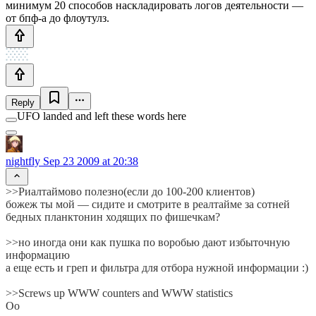
минимум 20 способов наскладировать логов деятельности —
от бпф-а до флоутулз.
Reply
UFO landed and left these words here
nightfly
Sep 23 2009 at 20:38
>>Риалтаймово полезно(если до 100-200 клиентов)
божеж ты мой — сидите и смотрите в реалтайме за сотней
бедных планктонин ходящих по фишечкам?
>>но иногда они как пушка по воробью дают избыточную
информацию
а еще есть и греп и фильтра для отбора нужной информации :)
>>Screws up WWW counters and WWW statistics
Oo