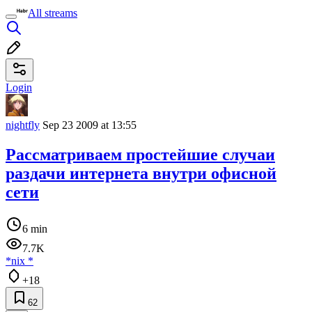
All streams
Login
nightfly
Sep 23 2009 at 13:55
Рассматриваем простейшие случаи
раздачи интернета внутри офисной
сети
6 min
7.7K
*nix
*
+18
62