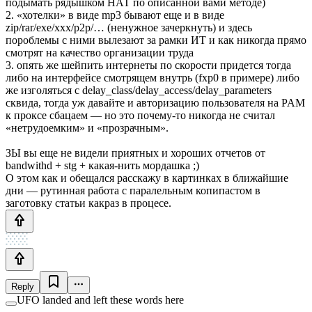
подымать рядышком НАТ по описанной вами методе)
2. «хотелки» в виде mp3 бывают еще и в виде
zip/rar/exe/xxx/p2p/… (ненужное зачеркнуть) и здесь
пороблемы с ними вылезают за рамки ИТ и как никогда прямо
смотрят на качество организации труда
3. опять же шейпить интернеты по скорости придется тогда
либо на интерфейсе смотрящем внутрь (fxp0 в примере) либо
же изголяться с delay_class/delay_access/delay_parameters
сквида, тогда уж давайте и авторизацию пользователя на PAM
к проксе сбацаем — но это почему-то никогда не считал
«нетрудоемким» и «прозрачным».
ЗЫ вы еще не видели приятных и хороших отчетов от
bandwithd + stg + какая-нить мордашка ;)
О этом как и обещался расскажу в картинках в ближайшие
дни — рутинная работа с паралельным копипастом в
заготовку статьи какраз в процесе.
Reply
UFO landed and left these words here