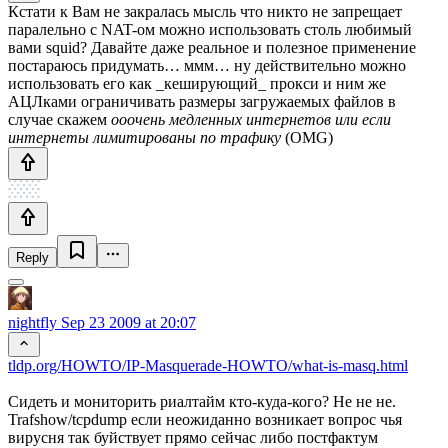
Кстати к Вам не закралась мысль что никто не запрещает
паралельно с NAT-ом можно использовать столь любимый
вами squid? Давайте даже реальное и полезное применение
постараюсь придумать… ммм… ну действительно можно
использовать его как _кеширующий_ прокси и ним же
АЦЛками ограничивать размеры загружаемых файлов в
случае скажем
ооочень медленных интернетов или если
интернеты лимитированы по трафику
(OMG)
Reply
nightfly
Sep 23 2009 at 20:07
tldp.org/HOWTO/IP-Masquerade-HOWTO/what-is-masq.html
Сидеть и мониторить риалтайм кто-куда-кого? Не не не.
Trafshow/tcpdump если неожиданно возникает вопрос чья
вирусня так буйствует прямо сейчас либо постфактум