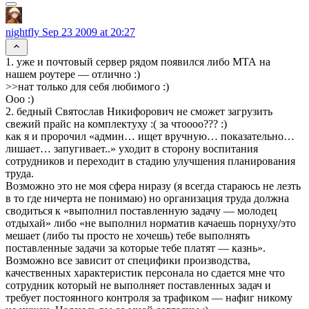
nightfly
Sep 23 2009 at 20:27
1. уже и почтовый сервер рядом появился либо МТА на
нашем роутере — отлично :)
>>нат только для себя любимого :)
Ооо :)
2. бедный Святослав Никифорович не сможет загрузить
свежий прайс на комплектуху :( за чтоооо??? :)
как я и пророчил «админ… ищет вручную… показательно…
лишает… запугивает..» уходит в сторону воспитания
сотрудников и переходит в стадию улучшения планирования
труда.
Возможно это не моя сфера ниразу (я всегда стараюсь не лезть
в то где ничерта не понимаю) но организация труда должна
сводиться к «выполнил поставленную задачу — молодец
отдыхай» либо «не выполнил норматив качаешь порнуху/это
мешает (либо ты просто не хочешь) тебе выполнять
поставленные задачи за которые тебе платят — казнь».
Возможно все зависит от специфики производства,
качественных характеристик персонала но сдается мне что
сотрудник который не выполняет поставленных задач и
требует постоянного контроля за трафиком — нафиг никому