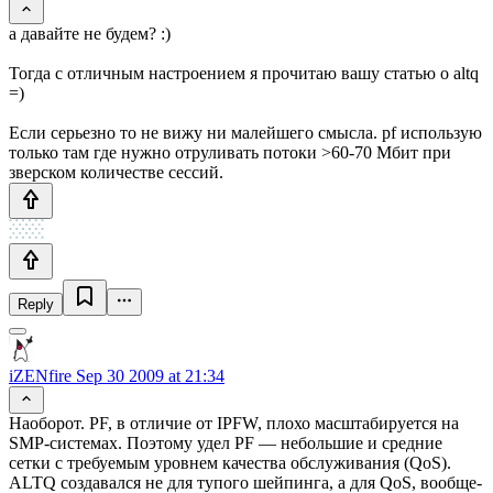
а давайте не будем? :)
Тогда с отличным настроением я прочитаю вашу статью о altq
=)
Если серьезно то не вижу ни малейшего смысла. pf использую
только там где нужно отруливать потоки >60-70 Мбит при
зверском количестве сессий.
Reply
iZENfire
Sep 30 2009 at 21:34
Наоборот. PF, в отличие от IPFW, плохо масштабируется на
SMP-системах. Поэтому удел PF — небольшие и средние
сетки с требуемым уровнем качества обслуживания (QoS).
ALTQ создавался не для тупого шейпинга, а для QoS, вообще-