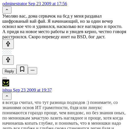
odminestrator
Sep 23 2009 at 17:56
Умоляю вас, дома сервачок на бсд у меня раздавал
шифрованый вай фай. Я начинающий, но за один вечер
освоил кое что и удивился, насколько все наглядно и просто.
А придя на новое место работы и увидев керио, честно говоря
расстроился. Скоро переведу инет на BSD, бог даст.
Reply
ishua
Sep 23 2009 at 19:37
я всегда считал, что тут разница подходов :) понимаете, со
знаниями основ ИТ грамотности, бздя или линукс
понимаются гораздо проще, чем виндовс, но без знания оных,
по менюшкам зачастую лазить нагляднее и проще, хотя когда
начинаешь копать глубже, и понимать, что в менюшки надо
лезть все глубже и глубже снова становится легче бздя и