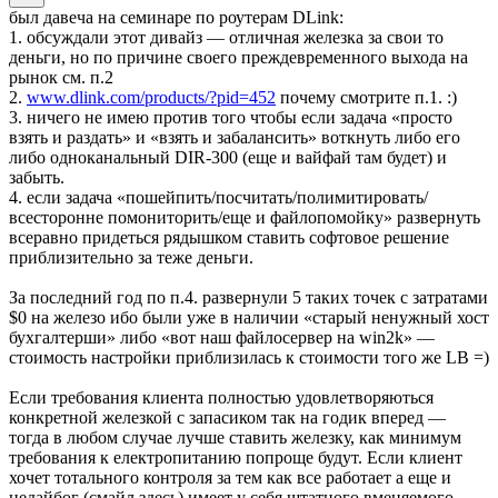
был давеча на семинаре по роутерам DLink:
1. обсуждали этот дивайз — отличная железка за свои то
деньги, но по причине своего преждевременного выхода на
рынок см. п.2
2.
www.dlink.com/products/?pid=452
почему смотрите п.1. :)
3. ничего не имею против того чтобы если задача «просто
взять и раздать» и «взять и забалансить» воткнуть либо его
либо одноканальный DIR-300 (еще и вайфай там будет) и
забыть.
4. если задача «пошейпить/посчитать/полимитировать/
всесторонне помониторить/еще и файлопомойку» развернуть
всеравно придеться рядышком ставить софтовое решение
приблизительно за теже деньги.
За последний год по п.4. развернули 5 таких точек с затратами
$0 на железо ибо были уже в наличии «старый ненужный хост
бухгалтерши» либо «вот наш файлосервер на win2k» —
стоимость настройки приблизилась к стоимости того же LB =)
Если требования клиента полностью удовлетворяються
конкретной железкой с запасиком так на годик вперед —
тогда в любом случае лучше ставить железку, как минимум
требования к електропитанию попроще будут. Если клиент
хочет тотального контроля за тем как все работает а еще и
недайбог (смайл здесь) имеет у себя штатного вменяемого