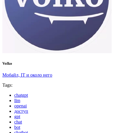
Volko
Мобайл, IT и около него
Tags:
chatgpt
llm
openai
доступ
gpt
chat
bot
chatbot