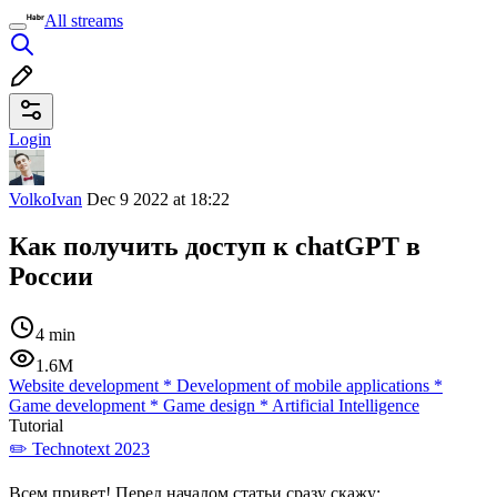
All streams
Login
VolkoIvan
Dec 9 2022 at 18:22
Как получить доступ к chatGPT в
России
4 min
1.6M
Website development
*
Development of mobile applications
*
Game development
*
Game design
*
Artificial Intelligence
Tutorial
✏️ Technotext 2023
Всем привет! Перед началом статьи сразу скажу: