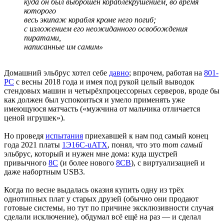
куда он был выброшен кораблекрушением, во время
которого
весь экипаж корабля кроме него погиб;
с изложением его неожиданного освобождения
пиратами,
написанные им самим»
Домашний эльбрус хотел себе
давно
; впрочем, работая на
801-
РС
с весны 2018 года и имея под рукой целый выводок
стендовых машин и четырёхпроцессорных серверов, вроде бы
как должен был успокоиться и умело применять уже
имеющуюся матчасть («мужчина от мальчика отличается
ценой игрушек»).
Но проведя
испытания
приехавшей к нам под самый конец
года 2021 платы
1Э16С-uATX
, понял, что это
тот самый
эльбрус, который и нужен мне дома: куда шустрей
привычного
8С
(и более нового
8СВ
), с виртуализацией и
даже набортным USB3.
Когда по весне выдалась оказия купить одну из трёх
однотипных плат у старых друзей (обычно они продают
готовые системы, но тут по причине эксклюзивности случая
сделали исключение), обдумал всё ещё на раз — и сделал