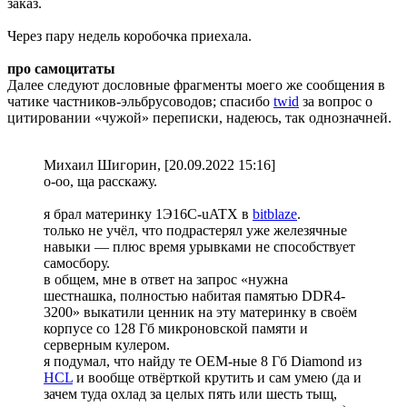
заказ.
Через пару недель коробочка приехала.
про самоцитаты
Далее следуют дословные фрагменты моего же сообщения в
чатике частников-эльбрусоводов; спасибо
twid
за вопрос о
цитировании «чужой» переписки, надеюсь, так однозначней.
Михаил Шигорин, [20.09.2022 15:16]
о-оо, ща расскажу.
я брал материнку 1Э16С-uATX в
bitblaze
.
только не учёл, что подрастерял уже железячные
навыки — плюс время урывками не способствует
самосбору.
в общем, мне в ответ на запрос «нужна
шестнашка, полностью набитая памятью DDR4-
3200» выкатили ценник на эту материнку в своём
корпусе со 128 Гб микроновской памяти и
серверным кулером.
я подумал, что найду те OEM-ные 8 Гб Diamond из
HCL
и вообще отвёрткой крутить и сам умею (да и
зачем туда охлад за целых пять или шесть тыщ,