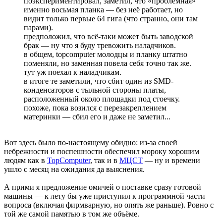
поэкспериментировал, заметил, что «проблемная»
именно восьмая планка — без неё работает, но
видит только первые 64 гига (что странно, они там
парами).
предположил, что всё-таки может быть заводской
брак — ну что я буду тревожить наладчиков.
в общем, topcomputer молодцы и планку штатно
поменяли, но заменная повела себя точно так же.
тут уж поехал к наладчикам.
в итоге те заметили, что сбит один из SMD-
конденсаторов с тыльной стороны платы,
расположенный около площадки под стоечку.
похоже, пока возился с перезакреплением
материнки — сбил его и даже не заметил...
Вот здесь было по-настоящему обидно: из-за своей
небрежности и поспешности обеспечил мороку хорошим
людям как в
TopComputer
, так и в
МЦСТ
— ну и времени
ушло с месяц на ожидания да выяснения.
А прими я предложение омичей о поставке сразу готовой
машины — к лету бы уже приступил к программной части
вопроса (включая фирмварную, но опять же раньше). Ровно с
той же самой памятью в том же объёме.