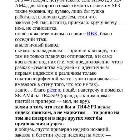
AM4, для которого совместимость с сокетом SP3
также указана. ну, думаю, лишь бы тушка
работала, планочки сделаем, если что.
заказал (~8 тыс, кстати), приехало. кручу-верчу —
не-а, не становится.
пошёл к железячникам в сервисе
ИВК
, благо
соседний этаж.
аналогичный вывод.
съездил к наладчикам — пришли к выводу, что
там не только планочки отличаются, а и само
крепление под них (т.е. моё предположение, что в
рамках «семейства моделей» с идентичным
первым индексом и различием только
сокетоспецифичной части тушка одинаковая —
вмазалось в стену того, что это не так).
ладно… благо
pleer.ru
пошёл навстречу и поменял
SE-AM4 на TR4-SP3 (правда, я к ним прям с
платой и припёрся — мол, не вру).
хохма в том, что если бы я TR4-SP3 искал
яндекс-поиском, а не маркетом — то ровно на
том же плеере и в паре других мест бы
предложения и узрел.
в общем, спустя примерно неделю исканий,
заказов и беготни кулер наконец на месте —