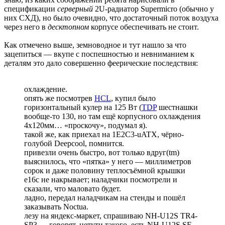
спецификации
серверный
2U-радиатор Supermicro (обычно у
них СХД), но было очевидно, что достаточный поток воздуха
через него в
десктопном
корпусе обеспечивать не стоит.
Как отмечено выше, земноводное и тут нашло за что
зацепиться — вкупе с поспешностью и невниманием к
деталям это дало совершенно феерические последствия:
охлаждение.
опять же посмотрев
HCL
, купил было
горизонтальный кулер на 125 Вт (
TDP
шестнашки
вообще-то 130, но там ещё корпусного охлаждения
4x120мм… «проскочу», подумал я).
такой же, как приехал на 1E2C3-uATX, чёрно-
голубой Deepcool, помнится.
привезли очень быстро, вот только вдруг(tm)
выяснилось, что «пятка» у него — миллиметров
сорок и даже половину теплосъёмной крышки
e16c не накрывает; наладчики посмотрели и
сказали, что маловато будет.
ладно, передал наладчикам на стенды и пошёл
заказывать Noctua.
лезу на яндекс-маркет, спрашиваю NH-U12S TR4-
SP3 — говорят, нетути такого, есть NH-U12S SE-