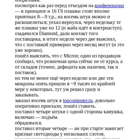
посмотрел как раз перед отъездом на
конференцию
— в принципе и 16 Гб плашки стоят вполне
приятных 8—9 т.р., на восемь штук можно и
раскошелиться; уехал-вернулся, через недельку те
же плашки уже по 12 (и жаба идёт в контрнаступ).
озадачился Diamond, дали контакт того
поставщика, в итоге недели через две выяснил,
что с поставкой примерно через месяц могут (и это
уже хорошо).
пошёл выяснять, что с Micron; один из продавцов
сообщил, что розничная цена сейчас не от курса, а
от складов (точнее, дефицита как наличия, так и
поставок).
но тем не менее ещё через неделю или две эти
микроны опять пришли в ~9 тысяч по крайней
мере у некоторых, тут уж решил сразу и
заказывать.
заказал восемь штук в
topcomputer.ru
, довольно
оперативно приехали, пошёл ставить.
поставил четыре штуки с одной стороны камушка,
включаю — подъём.
обрадовался.
поставил вторые четыре — ан при старте зажигает
красные светодиоды у нескольких слотов.