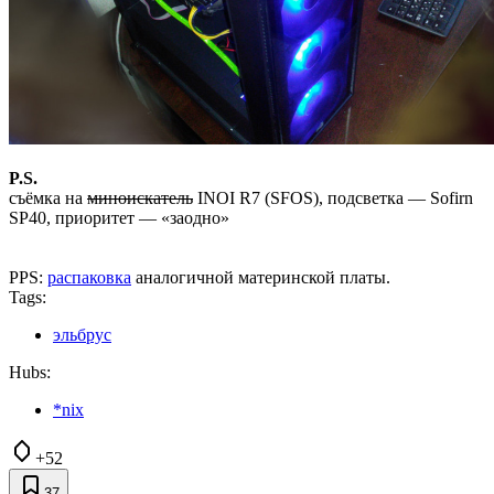
P.S.
съёмка на
миноискатель
INOI R7 (SFOS), подсветка — Sofirn
SP40, приоритет — «заодно»
PPS:
распаковка
аналогичной материнской платы.
Tags:
эльбрус
Hubs:
*nix
+52
37