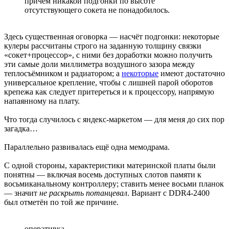
причём никакой подгонки по высоте
отсутствующего сокета не понадобилось.
Здесь существенная оговорка — насчёт подгонки: некоторые
кулеры рассчитаны строго на заданную толщину связки
«сокет+процессор», с ними без доработки можно получить
эти самые доли миллиметра воздушного зазора между
теплосъёмником и радиатором; а
некоторые
имеют достаточно
универсальное крепление, чтобы с лишней парой оборотов
крепежа как следует притереться и к процессору, напрямую
напаянному на плату.
Что тогда случилось с яндекс-маркетом — для меня до сих пор
загадка…
Параллельно развивалась ещё одна мемодрама.
С одной стороны, характеристики материнской платы были
понятны — включая восемь доступных слотов памяти к
восьмиканальному контроллеру; ставить менее восьми планок
— значит
не раскрыть потанцевал
. Вариант с DDR4-2400
был отметён по той же причине.
оперативка.