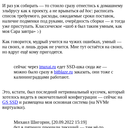
И раз уж собирать — то стоило сразу отнестись к домашнему
эльбрусу как к проекту, а не врываться
ad hoc
: расписать
список требуемого, расходы, ожидаемые сроки поставок,
наличие подменки под руками, очерёдность сборки — и тогда
уже приступать. Классическое «шоб я был таким умным, как
моя Сара завтра» :-)
Как говорится, мудрый учится на чужих ошибках, умный —
на своих, и лишь дурак не учится. Мне тут остаётся на своих,
но вдруг ещё кому пригодятся.
сейчас через
imaxai.ru
едет SSD-шка сюда же —
можно было сразу в
bitblaze.ru
заказать, они тоже с
калининградцами работают.
Это, кстати, был последний нетривиальный кусочек, который
хотелось видеть в окончательной конфигурации — сейчас на
GS SSD
и размещена моя основная система (на NVMe
виртуалки).
Михаил Шигорин, [20.09.2022 15:19]
бут в пятницу прошили текущий — там чё-то