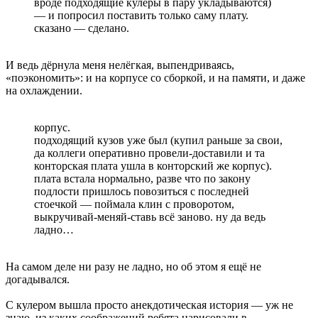
вроде подходящие кулеры в пару укладываются)
— и попросил поставить только саму плату.
сказано — сделано.
И ведь дёрнула меня нелёгкая, выпендриваясь,
«поэкономить»: и на корпусе со сборкой, и на памяти, и даже
на охлаждении.
корпус.
подходящий кузов уже был (купил раньше за свои,
да коллеги оперативно провели-доставили и та
конторская плата ушла в конторский же корпус).
плата встала нормально, разве что по закону
подлости пришлось повозиться с последней
стоечкой — поймала клин с проворотом,
выкручивай-меняй-ставь всё заново. ну да ведь
ладно…
На самом деле ни разу не ладно, но об этом я ещё не
догадывался.
С кулером вышла просто анекдотическая история — уж не
знаю, из каких соображений ребята нарисовали в