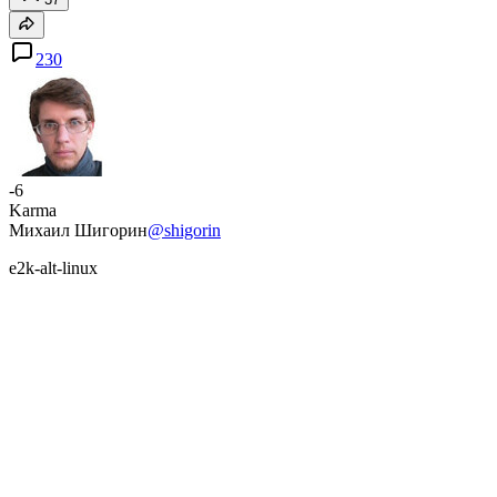
230
-6
Karma
Михаил Шигорин
@shigorin
e2k-alt-linux
Follow
Comments 230
Articles
Top of the day
Similar articles