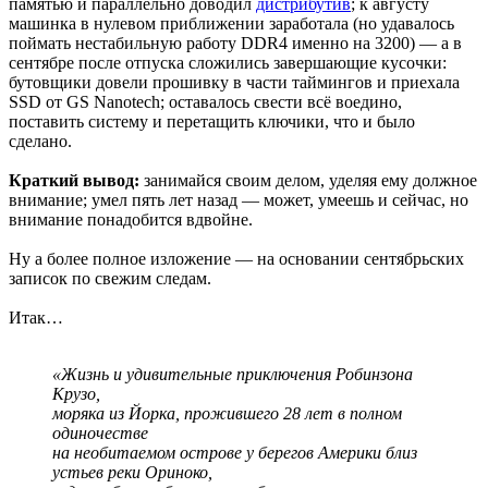
памятью и параллельно доводил
дистрибутив
; к августу
машинка в нулевом приближении заработала (но удавалось
поймать нестабильную работу DDR4 именно на 3200) — а в
сентябре после отпуска сложились завершающие кусочки:
бутовщики довели прошивку в части таймингов и приехала
SSD от GS Nanotech; оставалось свести всё воедино,
поставить систему и перетащить ключики, что и было
сделано.
Краткий вывод:
занимайся своим делом, уделяя ему должное
внимание; умел пять лет назад — может, умеешь и сейчас, но
внимание понадобится вдвойне.
Ну а более полное изложение — на основании сентябрьских
записок по свежим следам.
Итак…
«Жизнь и удивительные приключения Робинзона
Крузо,
моряка из Йорка, прожившего 28 лет в полном
одиночестве
на необитаемом острове у берегов Америки близ
устьев реки Ориноко,