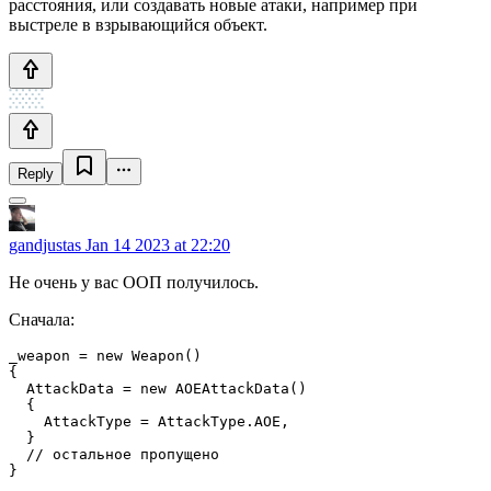
расстояния, или создавать новые атаки, например при
выстреле в взрывающийся объект.
Reply
gandjustas
Jan 14 2023 at 22:20
Не очень у вас ООП получилось.
Сначала:
_weapon = new Weapon()         

{             

  AttackData = new AOEAttackData()             

  {

    AttackType = AttackType.AOE,

  }

  // остальное пропущено

}