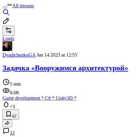
All streams
Login
DyadichenkoGA
Jan 14 2023 at 12:55
Задачка «Вооружимся архитектурой»
5 min
8.6K
Game development
*
C#
*
Unity3D
*
+3
67
32