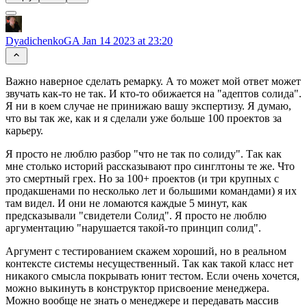
DyadichenkoGA
Jan 14 2023 at 23:20
Важно наверное сделать ремарку. А то может мой ответ может
звучать как-то не так. И кто-то обижается на "адептов солида".
Я ни в коем случае не принижаю вашу экспертизу. Я думаю,
что вы так же, как и я сделали уже больше 100 проектов за
карьеру.
Я просто не люблю разбор "что не так по солиду". Так как
мне столько историй рассказывают про синглтоны те же. Что
это смертный грех. Но за 100+ проектов (и три крупных с
продакшенами по несколько лет и большими командами) я их
там видел. И они не ломаются каждые 5 минут, как
предсказывали "свидетели Солид". Я просто не люблю
аргументацию "нарушается такой-то принцип солид".
Аргумент с тестированием скажем хороший, но в реальном
контексте системы несущественный. Так как такой класс нет
никакого смысла покрывать юнит тестом. Если очень хочется,
можно выкинуть в конструктор присвоение менеджера.
Можно вообще не знать о менеджере и передавать массив