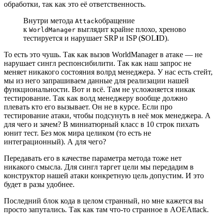
обработки, так как это её ответственность.
Внутри метода
обращение
Attack
к
выглядит крайне плохо, хреново
WorldManager
тестируется и нарушает SRP и ISP (
S
OL
I
D).
То есть это чушь. Так как вызов WorldManager в атаке — не
нарушает сингл респонсибилити. Так как наш запрос не
меняет никакого состояния волрд менеджера. У нас есть стейт,
мы из него запрашиваем данные для реализации нашей
функциональности. Вот и всё. Там не усложняется никак
тестирование. Так как волд менеджеру вообще должно
плевать кто его вызывает. Он не в курсе. Если про
тестирование атаки, чтобы подсунуть в неё мок менеджера. А
для чего и зачем? В миниатюрный класс в 10 строк пихать
юнит тест. Без мок мира целиком (то есть не
интеграционный). А для чего?
Передавать его в качестве параметра метода тоже нет
никакого смысла. Для сингл таргет цели мы передадим в
конструктор нашей атаки конкретную цель допустим. И это
будет в разы удобнее.
Последний блок кода в целом странный, но мне кажется вы
просто запутались. Так как там что-то странное в AOEAttack.