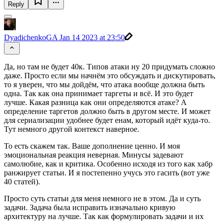
Reply
DyadichenkoGA
Jan 14 2023 at 23:50
Да, но там не будет 40к. Типов атаки ну 20 придумать сложно
даже. Просто если мы начнём это обсуждать и дискутировать,
то я уверен, что мы дойдём, что атака вообще должна быть
одна. Так как она принимает таргеты и всё. И это будет
лучше. Какая разница как они определяются атаке? А
определение таргетов должно быть в другом месте. И может
для сериализации удобнее будет енам, который идёт куда-то.
Тут немного другой контекст наверное.
То есть скажем так. Ваше дополнение ценно. И моя
эмоциональная реакция неверная. Минусы задевают
самолюбие, как и критика. Особенно исходя из того как хабр
ранжирует статьи. И я постепенно учусь это гасить (вот уже
40 статей).
Просто суть статьи для меня немного не в этом. Да и суть
задачи. Задача была исправить изначально кривую
архитектуру на лучше. Так как формулировать задачи и их