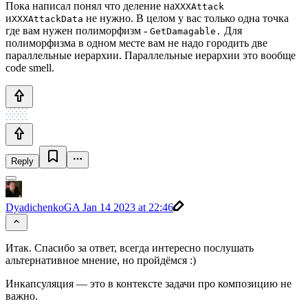
Пока написал понял что деление на
XXXAttack
и
не нужно. В целом у вас только одна точка
XXXAttackData
где вам нужен полиморфизм -
Для
GetDamagable.
полиморфизма в одном месте вам не надо городить две
параллельные иерархии. Параллельные иерархии это вообще
code smell.
Reply
DyadichenkoGA
Jan 14 2023 at 22:46
Итак. Спасибо за ответ, всегда интересно послушать
альтернативное мнение, но пройдёмся :)
Инкапсуляция — это в контексте задачи про композицию не
важно.