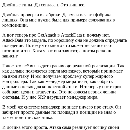
Двойные типы. Да согласен. Это лишнее.
Двойная проверка в фабрике. Да тут и вся эта фабрика
лишняя. Она мне нужна была для примера связывания в
композиции.
А вот теперь про GetAttack в AttackData и почему нет.
AttackData это модель, по хорошему она не должна определять
поведение. Потому что много что может не зависеть от
позиции и т.п. Хотя у вас она зависит, а потом резко не
зависит.
Плюс это всё выглядит красиво до реальной реализации. Так
как дальше появляется ворлд менеджер, который принимает
на вход атаку. И мы получаем проблему супер жирного
контроллера. Так как менеджер мира знает, как собрать
данные о целях для конкретной атаки. И теперь у нас игрок
собирает цели и атакует их. Это не совсем верная логика
системы. И у нас SRP нарушает менеджер мира.
В моей же системе менеджер не знает ничего про атаку. Он
забирает просто данные по площади в позиции не зная о
таком понятии, как атака.
И логика этого проста. Атака сама реализует логику своей