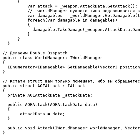
      {

          var attack = _weapon.AttackData.GetAttack();

          // _worldManager нужного типа подсовывается в
          var damagables = _worldManager.GetDamagable(t
          foreach(var damagable in damagables)

          {

            damagable.TakeDamage(_weapon.AttackData.Dam
          }                  

      }

  }

// Делаеим Double Dispatch 

public class WorldManager: IWorldManager

{

  IEnumerator<IDamagable> GetDamagable(Vector3 position
}

// Кстати struct вам только помешает, ибо вы обращаетес
public struct AOEAttack : IAttack

{

  private AOEAttackData _attackData;

  public AOEAttack(AOEAttackData data)

  {

      _attackData = data;

  }

  public void Attack(IWorldManager worldManager, Vector
}