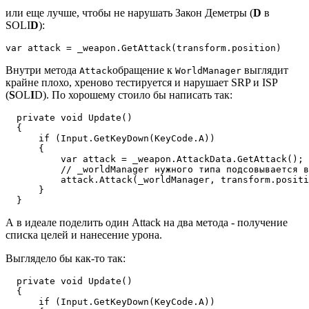
или еще лучше, чтобы не нарушать Закон Деметры (
D
в
SOLI
D
):
var attack = _weapon.GetAttack(transform.position)
Внутри метода
обращение к
выглядит
Attack
WorldManager
крайне плохо, хреново тестируется и нарушает SRP и ISP
(
S
OL
I
D). По хорошему стоило бы написать так:
  private void Update()

  {

      if (Input.GetKeyDown(KeyCode.A))

      {

          var attack = _weapon.AttackData.GetAttack();

          // _worldManager нужного типа подсовывается в
          attack.Attack(_worldManager, transform.positi
      }

  }
А в идеале поделить один Attack на два метода - получение
списка целей и нанесение урона.
Выглядело бы как-то так:
  private void Update()

  {

      if (Input.GetKeyDown(KeyCode.A))
