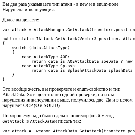
Вы два раза указываете тип атаки - в new и в enum-поле.
Нарушена инкапсуляция.
Далее вы делаете:
var attack = AttackManager.GetAttack(transform.position
public static IAttack GetAttack(Vector3 position, Attac
{

    switch (data.AttackType)

    {

        case AttackType.AOE:

            return data is AOEAttackData aoeData ? new 
        case AttackType.Splash:

            return data is SplashAttackData splashData 
    }

}
Это вообще жесть, вы проверяете и enum-свойство и тип
AttackData. Хотя достаточно одной проверки, но из-за
нарушения инкапсуляции выше, получилось две. Да и в целом
нарушает OCP (
O
в S
O
LID)
По хорошему надо было сделать полиморфный метод
в
и писать так:
GetAttack
AttackData
var attack = _weapon.AttackData.GetAttack(transform.pos