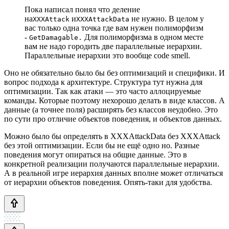
Пока написал понял что деление
на
и
не нужно. В целом у
XXXAttack
XXXAttackData
вас только одна точка где вам нужен полиморфизм
-
Для полиморфизма в одном месте
GetDamagable.
вам не надо городить две параллельные иерархии.
Параллельные иерархии это вообще code smell.
Оно не обязательно было бы без оптимизаций и специфики. И
вопрос подхода к архитектуре. Структура тут нужна для
оптимизации. Так как атаки — это часто аллоцируемые
команды. Которые поэтому нехорошо делать в виде классов. А
данные (а точнее поля) расширять без классов неудобно. Это
по сути про отличие объектов поведения, и объектов данных.
Можно было бы определять в XXXAttackData без XXXAttack
без этой оптимизации. Если бы не ещё одно но. Разные
поведения могут опираться на общие данные. Это в
конкретной реализации получаются параллельные иерархии.
А в реальной игре иерархия данных вполне может отличаться
от иерархии объектов поведения. Опять-таки для удобства.