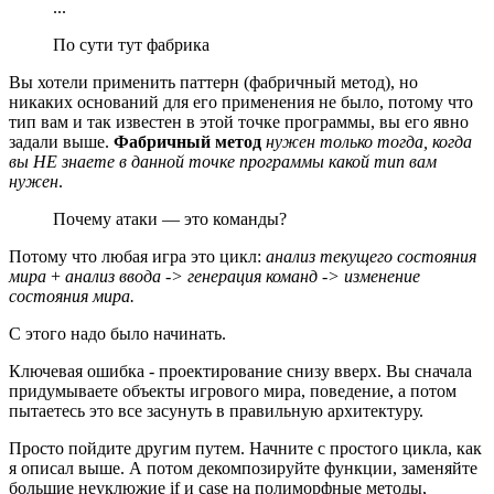
...
По сути тут фабрика
Вы хотели применить паттерн (фабричный метод), но
никаких оснований для его применения не было, потому что
тип вам и так известен в этой точке программы, вы его явно
задали выше.
Фабричный метод
нужен только тогда, когда
вы НЕ знаете в данной точке программы какой тип вам
нужен
.
Почему атаки — это команды?
Потому что любая игра это цикл:
анализ текущего состояния
мира
+
анализ ввода -> генерация команд -> изменение
состояния мира.
С этого надо было начинать.
Ключевая ошибка - проектирование снизу вверх. Вы сначала
придумываете объекты игрового мира, поведение, а потом
пытаетесь это все засунуть в правильную архитектуру.
Просто пойдите другим путем. Начните с простого цикла, как
я описал выше. А потом декомпозируйте функции, заменяйте
большие неуклюжие if и case на полиморфные методы,