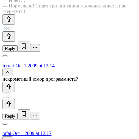
— И че?…
— Нормально! Сидят три пингвина в холодильнике Пиво
стерегут!!!
Reply
ferrari
Oct 1 2009 at 12:14
искрометный юмор программиста?
Reply
rafal
Oct 1 2009 at 12:17