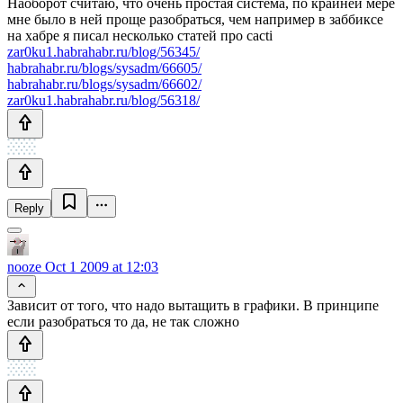
Наоборот считаю, что очень простая система, по крайней мере
мне было в ней проще разобраться, чем например в заббиксе
на хабре я писал несколько статей про cacti
zar0ku1.habrahabr.ru/blog/56345/
habrahabr.ru/blogs/sysadm/66605/
habrahabr.ru/blogs/sysadm/66602/
zar0ku1.habrahabr.ru/blog/56318/
Reply
nooze
Oct 1 2009 at 12:03
Зависит от того, что надо вытащить в графики. В принципе
если разобраться то да, не так сложно