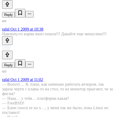
Reply
rafal
Oct 1 2009 at 10:38
Наконец-то карма вниз пошла!!! Давайте еще минусики!!!
Reply
rafal
Oct 1 2009 at 11:02
— Вооотт… Я, блин, как начинаю работать вечером, так
зараза черти с клавы то на стол, то на монитор прыгают, че за
фигня?
— Нааа… у тебя… платформа какая?
— FreeBSD!
— Блин сноси ее на х…, у меня так же было, пока Linux не
поставил!