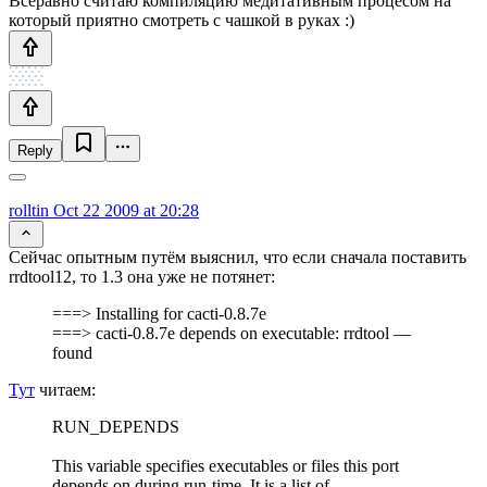
Всеравно считаю компиляцию медитативным процесом на
который приятно смотреть с чашкой в руках :)
Reply
rolltin
Oct 22 2009 at 20:28
Cейчас опытным путём выяснил, что если сначала поставить
rrdtool12, то 1.3 она уже не потянет:
===> Installing for cacti-0.8.7e
===> cacti-0.8.7e depends on executable: rrdtool —
found
Тут
читаем:
RUN_DEPENDS
This variable specifies executables or files this port
depends on during run-time. It is a list of