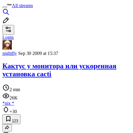
All streams
Login
nightfly
Sep 30 2009 at 15:37
Кактус у монитора или ускоренная
установка cacti
2 min
26K
*nix
*
+30
123