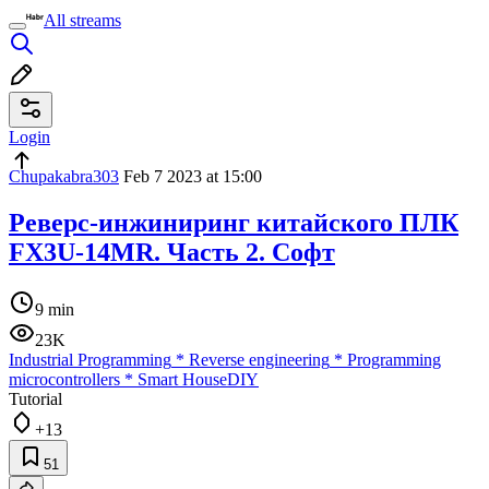
All streams
Login
Chupakabra303
Feb 7 2023 at 15:00
Реверс-инжиниринг китайского ПЛК
FX3U-14MR. Часть 2. Софт
9 min
23K
Industrial Programming
*
Reverse engineering
*
Programming
microcontrollers
*
Smart House
DIY
Tutorial
+13
51