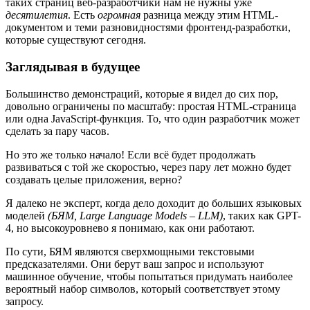
таких страниц веб-разработчики нам не нужны уже
десятилетия
. Есть
огромная
разница между этим HTML-
документом и теми разновидностями фронтенд-разработки,
которые существуют сегодня.
Заглядывая в будущее
Большинство демонстраций, которые я видел до сих пор,
довольно ограничены по масштабу: простая HTML-страница
или одна JavaScript-функция. То, что один разработчик может
сделать за пару часов.
Но это же только начало! Если всё будет продолжать
развиваться с той же скоростью, через пару лет можно будет
создавать целые приложения, верно?
Я далеко не эксперт, когда дело доходит до больших языковых
моделей
(БЯМ, Large Language Models – LLM)
, таких как GPT-
4, но высокоуровнево я понимаю, как они работают.
По сути, БЯМ являются сверхмощными текстовыми
предсказателями. Они берут ваш запрос и используют
машинное обучение, чтобы попытаться придумать наиболее
вероятный набор символов, который соответствует этому
запросу.