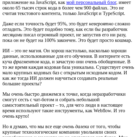
приложение на JavaScript, как
мой персональный блог
, имеет
около 65 тысяч строк кода в более чем 900 файлах. Это не
считая текстового контента, только JavaScript и TypeScript.
Даже если точность будет 95%, это будет
невероятно
сложно
отладить. Это будет подобно тому, как если бы разработчик
месяцами
писал огромный проект, не запустив его ни разу,
пока он не будет на 100% закончен. Это будет просто кошмар.
ИИ – это не магия. Он хорош настолько, насколько хороши
данные, использованные для его обучения. В интернете есть
куча
фрагментов
кода, и зачастую они очень обобщенные. В
то же время каждая кодовая база уникальна. Существует очень
мало крупных кодовых баз с открытым исходным кодом. И
как же тогда ИИ должен научиться создавать реальные
большие проекты?
Мы очень быстро движемся к точке, когда неразработчики
смогут сесть с чат-ботом и собрать небольшой
самостоятельный проект – то, для чего люди в настоящее
время используют такие инструменты, как Webflow. И это
очень круто!
Но я думаю, что мы все еще
очень далеки
от того, чтобы
крупные технологические компании увольняли своих