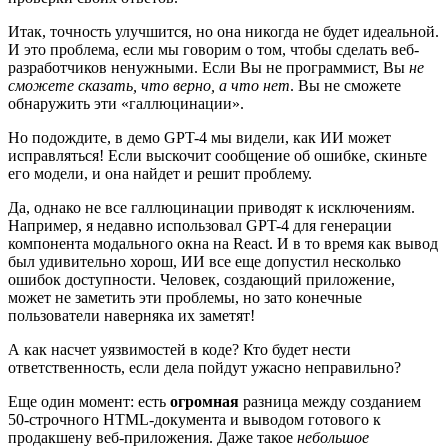
Итак, точность улучшится, но она никогда не будет идеальной.
И это проблема, если мы говорим о том, чтобы сделать веб-
разработчиков ненужными. Если Вы не программист, Вы
не
сможете сказать, что верно, а что нет
. Вы не сможете
обнаружить эти «галлюцинации».
Но подождите, в демо GPT-4 мы видели, как ИИ может
исправляться! Если выскочит сообщение об ошибке, скиньте
его модели, и она найдет и решит проблему.
Да, однако не все галлюцинации приводят к исключениям.
Например, я недавно использовал GPT-4 для генерации
компонента модального окна на React. И в то время как вывод
был удивительно хорош, ИИ все еще допустил несколько
ошибок доступности. Человек, создающий приложение,
может не заметить эти проблемы, но зато конечные
пользователи наверняка их заметят!
А как насчет уязвимостей в коде? Кто будет нести
ответственность, если дела пойдут ужасно неправильно?
Еще один момент: есть
огромная
разница между созданием
50-строчного HTML-документа и выводом готового к
продакшену веб-приложения. Даже такое
небольшое