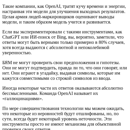
Такие компании, как OpenAI, тратят кучу времени и энергии,
настраивая эти модели для улучшения выходных результатов.
Целая армия людей-маркировщиков оценивают выводы
модели, и таким образом модель учится и развивается.
Если вы экспериментировали с такими инструментами, как
ChatGPT или ИИ-поиск от Bing, вы, вероятно, заметили, что
ответы могут быть верными только примерно в 80% случаев,
хотя всегда выдаются с абсолютной и непоколебимой
уверенностью.
БЯМ не могут проверить свои предположения и гипотезы.
Они не могут подтвердить, правда ли то, что они говорят, или
нет. Они играют в угадайку, выдавая символы, которые им
кажутся совместимыми со строкой символов из ввода.
Иногда некоторые части их ответов оказываются абсолютно
бессмысленными. Команда OpenAI называет их
«галлюцинациями».
По мере совершенствования технологии мы можем ожидать,
что некоторые из неровностей будут отшлифованы, но, по
сути, всегда будет некоторый уровень неточности. Эти
инструменты просто не имеют механизма для объективной
проверки своих ответов.