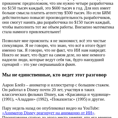
прикинем: предположим, что им нужно четыре разработчика
по $150 тысяч каждый, это $600 тысяч в год. Для них имеет
больше смысла платить агентству $500 тысяч. Но если БЯМ
действительно повысят производительность разработчиков,
они смогут нанять два разработчика по $150 тысяч каждый,
чтобы выполнить тот же объем работы. Внезапно математика
стала намного привлекательнее!
Позвольте мне прояснить: я не экономист, всё это чистые
спекуляции. Я не говорю, что знаю, что всё в итоге будет
именно так. Я говорю, что не факт, что ИИ нам навредят.
Никто не знает, что будет на самом деле, но мне немного
надоели люди, которые ведут себя так, будто наихудший
сценарий – это уже
свершившийся факт
.
Мы не единственные, кто ведет этот разговор
Аарон Блейз – аниматор и иллюстратор с большим стажем.
Он работал в Disney почти 20 лет, участвуя в таких
классических фильмах Disney, как «Красавица и чудовище»
(1991), «Аладдин» (1992), «Покахонтас» (1995) и другие.
Пару недель назад он опубликовал видео на YouTube:
«Аниматор Disney реагирует на анимацию от ИИ»
.
Прочитавшие статью до этого места заметят, что его мнение