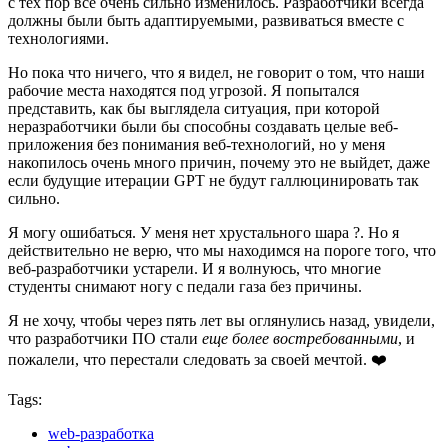
с тех пор всё очень сильно изменилось. Разработчики всегда
должны были быть адаптируемыми, развиваться вместе с
технологиями.
Но пока что ничего, что я видел, не говорит о том, что наши
рабочие места находятся под угрозой. Я попытался
представить, как бы выглядела ситуация, при которой
неразработчики были бы способны создавать целые веб-
приложения без понимания веб-технологий, но у меня
накопилось очень много причин, почему это не выйдет, даже
если будущие итерации GPT не будут галлюцинировать так
сильно.
Я могу ошибаться. У меня нет хрустального шара ?. Но я
действительно не верю, что мы находимся на пороге того, что
веб-разработчики устарели. И я волнуюсь, что многие
студенты снимают ногу с педали газа без причины.
Я не хочу, чтобы через пять лет вы оглянулись назад, увидели,
что разработчики ПО стали
еще более востребованными
, и
пожалели, что перестали следовать за своей мечтой. ❤️
Tags:
web-разработка