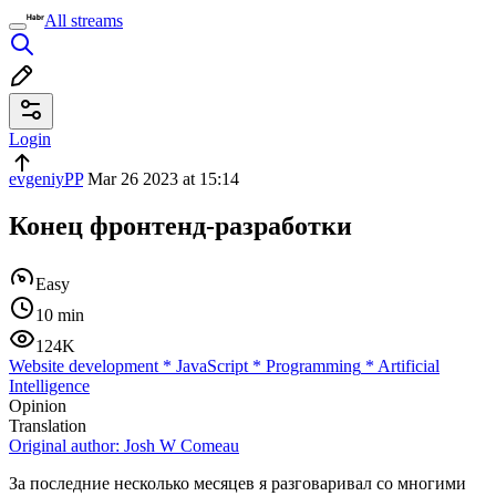
All streams
Login
evgeniyPP
Mar 26 2023 at 15:14
Конец фронтенд-разработки
Easy
10 min
124K
Website development
*
JavaScript
*
Programming
*
Artificial
Intelligence
Opinion
Translation
Original author:
Josh W Comeau
За последние несколько месяцев я разговаривал со многими