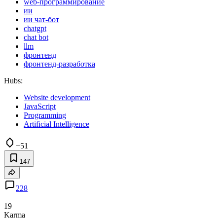
web-программирование
ии
ии чат-бот
chatgpt
chat bot
llm
фронтенд
фронтенд-разработка
Hubs:
Website development
JavaScript
Programming
Artificial Intelligence
+51
147
228
19
Karma