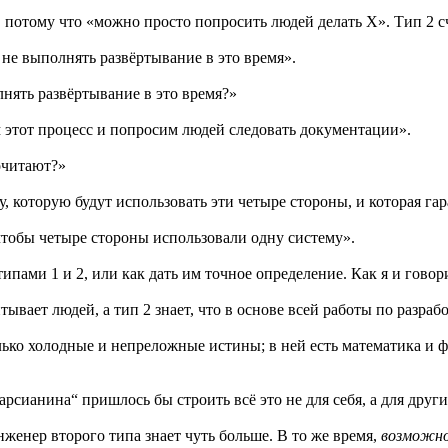
я, потому что «можно просто попросить людей делать X». Тип 2 с
не выполнять развёртывание в это время».
нять развёртывание в это время?»
м этот процесс и попросим людей следовать документации».
очитают?»
, которую будут использовать эти четыре стороны, и которая гар
 чтобы четыре стороны использовали одну систему».
ипами 1 и 2, или как дать им точное определение. Как я и говор
тывает людей, а тип 2 знает, что в основе всей работы по разрабо
олько холодные и непреложные истины; в ней есть математика и 
арсианина“ пришлось бы строить всё это не для себя, а для друг
нженер второго типа знает чуть больше. В то же время,
возможн