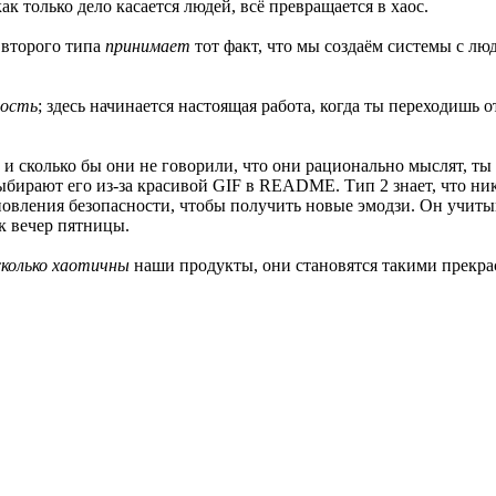
к только дело касается людей, всё превращается в хаос.
 второго типа
принимает
тот факт, что мы создаём системы с люд
ность
; здесь начинается настоящая работа, когда ты переходишь 
и сколько бы они не говорили, что они рационально мыслят, ты
рают его из-за красивой GIF в README. Тип 2 знает, что никто
новления безопасности, чтобы получить новые эмодзи. Он учитыв
к вечер пятницы.
сколько хаотичны
наши продукты, они становятся такими прекр