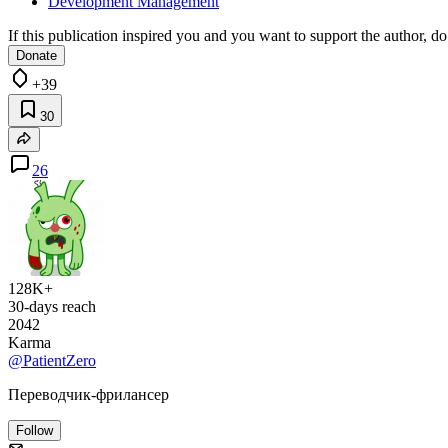
Development Management
If this publication inspired you and you want to support the author, do 
Donate
+39
30
26
128K+
30-days reach
2042
Karma
@PatientZero
Переводчик-фрилансер
Follow