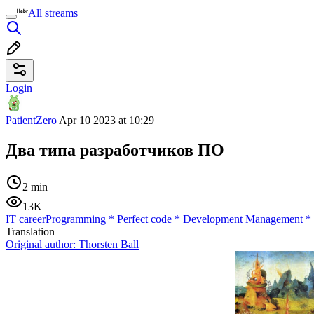
All streams
Login
PatientZero
Apr 10 2023 at 10:29
Два типа разработчиков ПО
2 min
13K
IT career
Programming
*
Perfect code
*
Development Management
*
Translation
Original author:
Thorsten Ball