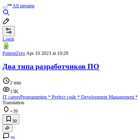
All streams
Login
PatientZero
Apr 10 2023 at 10:29
Два типа разработчиков ПО
2 min
13K
IT career
Programming
*
Perfect code
*
Development Management
*
Translation
+39
30
26