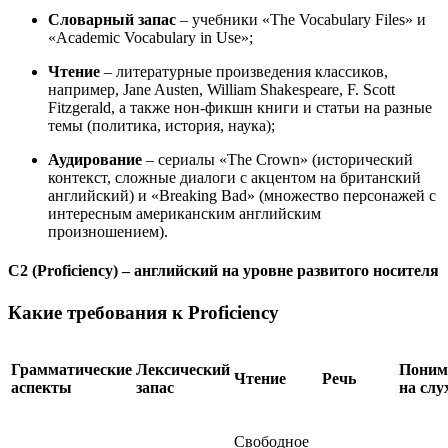
Словарный запас
– учебники «The Vocabulary Files» и
«Academic Vocabulary in Use»;
Чтение
– литературные произведения классиков,
например, Jane Austen, William Shakespeare, F. Scott
Fitzgerald, а также нон-фикшн книги и статьи на разные
темы (политика, история, наука);
Аудирование
– сериалы «The Crown» (исторический
контекст, сложные диалоги с акцентом на британский
английский) и «Breaking Bad» (множество персонажей с
интересным американским английским
произношением).
C2 (Proficiency) – английский на уровне развитого носителя
Какие требования к Proficiency
Грамматические
Лексический
Поним
Чтение
Речь
аспекты
запас
на слу
Свободное