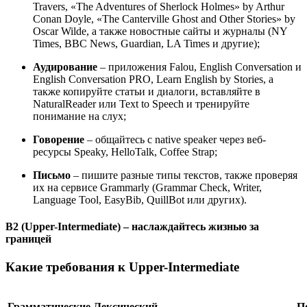
Travers, «The Adventures of Sherlock Holmes» by Arthur
Conan Doyle, «The Canterville Ghost and Other Stories» by
Oscar Wilde, а также новостные сайты и журналы (NY
Times, BBC News, Guardian, LA Times и другие);
Аудирование
– приложения Falou, English Conversation и
English Conversation PRO, Learn English by Stories, а
также копируйте статьи и диалоги, вставляйте в
NaturalReader или Text to Speech и тренируйте
понимание на слух;
Говорение
– общайтесь с native speaker через веб-
ресурсы Speaky, HelloTalk, Coffee Strap;
Письмо
– пишите разные типы текстов, также проверяя
их на сервисе Grammarly (Grammar Check, Writer,
Language Tool, EasyBib, QuillBot или других).
B2 (Upper-Intermediate) – наслаждайтесь жизнью за
границей
Какие требования к Upper-Intermediate
Грамматические
Лексический
П