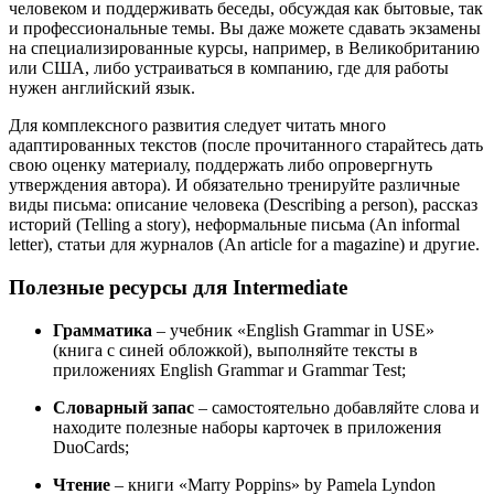
человеком и поддерживать беседы, обсуждая как бытовые, так
и профессиональные темы. Вы даже можете сдавать экзамены
на специализированные курсы, например, в Великобританию
или США, либо устраиваться в компанию, где для работы
нужен английский язык.
Для комплексного развития следует читать много
адаптированных текстов (после прочитанного старайтесь дать
свою оценку материалу, поддержать либо опровергнуть
утверждения автора). И обязательно тренируйте различные
виды письма: описание человека (Describing a person), рассказ
историй (Telling a story), неформальные письма (An informal
letter), статьи для журналов (An article for a magazine) и другие.
Полезные ресурсы для Intermediate
Грамматика
– учебник «English Grammar in USE»
(книга с синей обложкой), выполняйте тексты в
приложениях English Grammar и Grammar Test;
Словарный запас
– самостоятельно добавляйте слова и
находите полезные наборы карточек в приложения
DuoCards;
Чтение
– книги «Marry Poppins» by Pamela Lyndon