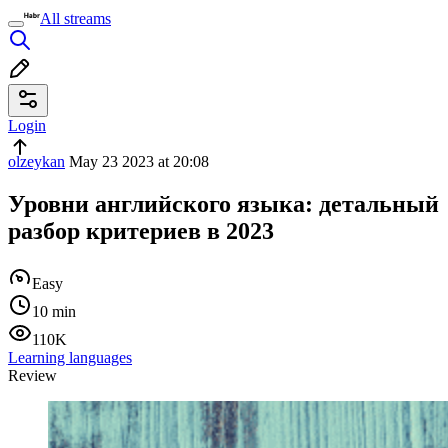
All streams
Login
olzeykan
May 23 2023 at 20:08
Уровни английского языка: детальный
разбор критериев в 2023
Easy
10 min
110K
Learning languages
Review