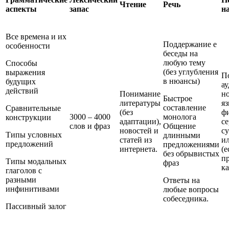
Чтение
Речь
аспекты
запас
н
Все времена и их
Поддержание е
особенности
беседы на
любую тему
Способы
(без углубления
выражения
П
в нюансы)
будущих
ау
действий
Понимание
н
Быстрое
литературы
яз
составление
Сравнительные
(без
ф
3000 – 4000
монолога
конструкции
адаптации),
се
слов и фраз
Общение
новостей и
с
Типы условных
длинными
статей из
ил
предложений
предложениями
интернета.
(е
без обрывистых
п
Типы модальных
фраз
к
глаголов с
разными
Ответы на
инфинитивами
любые вопросы
собеседника.
Пассивный залог