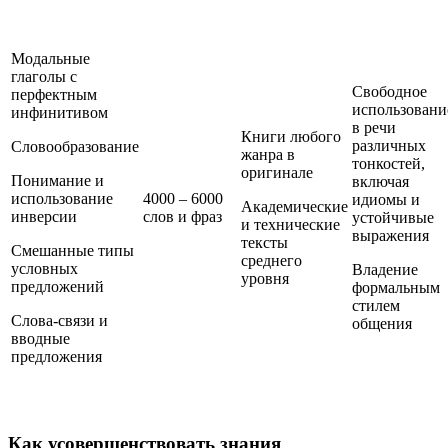
Модальные
глаголы с
Свободное
перфектным
использовани
инфинитивом
в речи
Книги любого
различных
Словообразование
жанра в
тонкостей,
оригинале
Понимание и
включая
использование
4000 – 6000
идиомы и
Академические
инверсии
слов и фраз
устойчивые
и технические
выражения
тексты
Смешанные типы
среднего
условных
Владение
уровня
предложений
формальным
стилем
Слова-связи и
общения
вводные
предложения
Как усовершенствовать знания