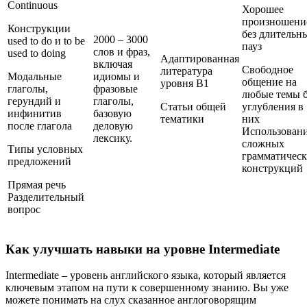
Continuous
Хорошее
произношени
Конструкции
без длительн
2000 – 3000
used to do и to be
пауз
слов и фраз,
used to doing
Адаптированная
включая
Свободное
литература
Модальные
идиомы и
общение на
уровня B1
глаголы,
фразовые
любые темы б
герундий и
глаголы,
Статьи общей
углубления в
инфинитив
базовую
тематики
них
после глагола
деловую
Использован
лексику.
сложных
Типы условных
грамматичес
предложений
конструкций
Прямая речь
Разделительный
вопрос
Как улучшать навыки на уровне Intermediate
Intermediate – уровень английского языка, который является
ключевым этапом на пути к совершенному знанию. Вы уже
можете понимать на слух сказанное англоговорящим