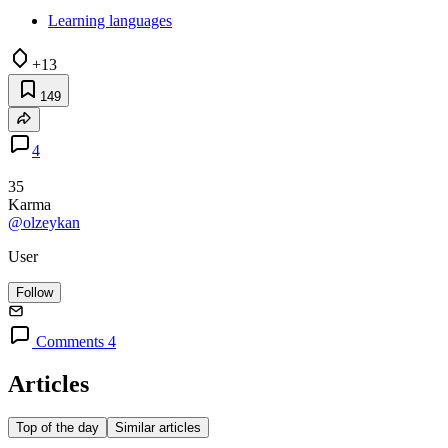
Learning languages
+13
149
4
35
Karma
@olzeykan
User
Follow
Comments 4
Articles
Top of the day
Similar articles