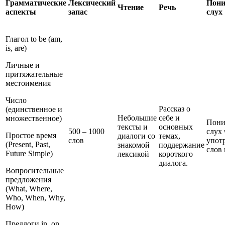
Грамматические
Лексический
Пони
Чтение
Речь
аспекты
запас
слух
Глагол to be (am,
is, are)
Личные и
притяжательные
местоимения
Число
Рассказ о
(единственное и
Небольшие
себе и
множественное)
Пони
тексты и
основных
500 – 1000
слух 
Простое время
диалоги со
темах,
слов
упот
(Present, Past,
знакомой
поддержание
слов 
Future Simple)
лексикой
короткого
диалога.
Вопросительные
предложения
(What, Where,
Who, When, Why,
How)
Предлоги in, on,