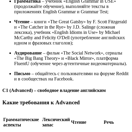
Грамматика
– учебник «English Grammar in USE»
(продолжайте обучение), выполняйте тексты в
приложениях English Grammar и Grammar Test;
Чтение
– книги «The Great Gatsby» by F. Scott Fitzgerald
и «The Catcher in the Rye» by J.D. Salinge (сложная
лексика), учебник «English Idioms in Use» by Michael
McCarthy and Felicity O'Dell (употребление английских
идиом и фразовых глаголов);
Аудирование
– фильм «The Social Network», сериалы
«The Big Bang Theory» и «Black Mirror», платформа
FluentU (обучение через аутентичные видеоматериалы).
Письмо
– общайтесь с пользователями на форуме Reddit
и в сообществах на Facebook.
C1 (Advanced) – свободное владение английским
Какие требования к Advanced
Грамматические
Лексический
Чтение
Речь
аспекты
запас