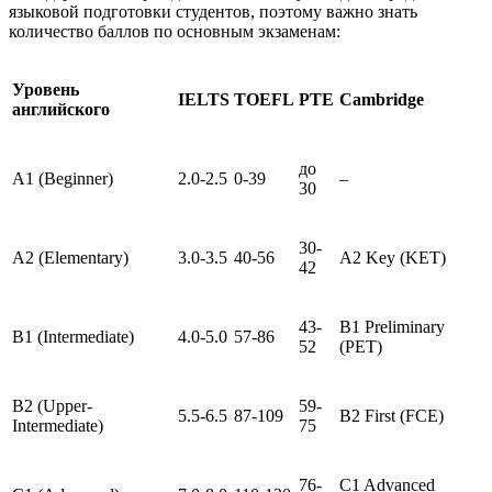
языковой подготовки студентов, поэтому важно знать
количество баллов по основным экзаменам:
Уровень
IELTS
TOEFL
PTE
Cambridge
английского
до
A1 (Beginner)
2.0-2.5
0-39
–
30
30-
A2 (Elementary)
3.0-3.5
40-56
A2 Key (KET)
42
43-
B1 Preliminary
B1 (Intermediate)
4.0-5.0
57-86
52
(PET)
B2 (Upper-
59-
5.5-6.5
87-109
B2 First (FCE)
Intermediate)
75
76-
C1 Advanced