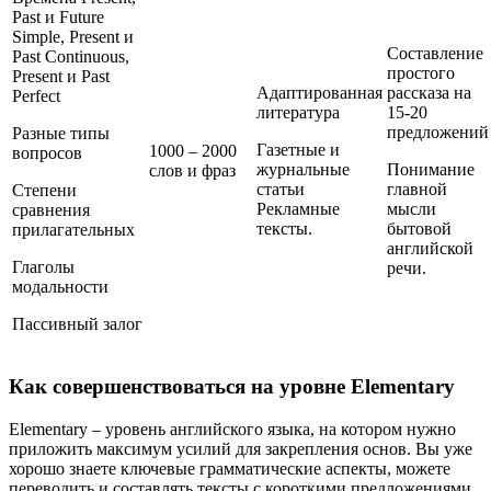
Past и Future
Simple, Present и
Составление
Past Continuous,
простого
Present и Past
Адаптированная
рассказа на
Perfect
литература
15-20
предложений
Разные типы
Газетные и
1000 – 2000
вопросов
журнальные
Понимание
слов и фраз
статьи
главной
Степени
Рекламные
мысли
сравнения
тексты.
бытовой
прилагательных
английской
Глаголы
речи.
модальности
Пассивный залог
Как совершенствоваться на уровне Elementary
Elementary – уровень английского языка, на котором нужно
приложить максимум усилий для закрепления основ. Вы уже
хорошо знаете ключевые грамматические аспекты, можете
переводить и составлять тексты с короткими предложениями,