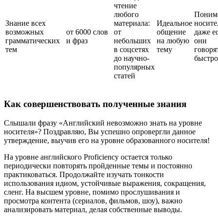
чтение
любого
Поним
Знание всех
материала:
Идеальное
носите
возможных
от 6000 слов
от
общение
даже е
грамматических
и фраз
небольших
на любую
они
тем
в соцсетях
тему
говоря
до научно-
быстро
популярных
статей
Как совершенствовать полученные знания
Слышали фразу «Английский невозможно знать на уровне
носителя»? Поздравляю, Вы успешно опровергли данное
утверждение, выучив его на уровне образованного носителя!
На уровне английского Proficiency остается только
периодически повторять пройденные темы и постоянно
практиковаться. Продолжайте изучать тонкости
использования идиом, устойчивые выражения, сокращения,
сленг. На высшем уровне, помимо прослушивания и
просмотра контента (сериалов, фильмов, шоу), важно
анализировать материал, делая собственные выводы.