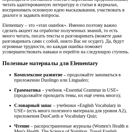
читать адаптированную литературу и статьи в журналах,
воспринимать основную идею высказывания, участвовать в
диалоге и задавать вопросы.
Elementary – это «этап ошибок». Именно поэтому важно
сделать акцент на отработке полученных знаний, то есть
много читать, писать тексты и разговаривать (можете даже
разговаривать сами с собой, никто Вас не осудит). Да, будут
огромные трудности, но каждая ошибка поможет
усовершенствовать навыки и перейти на следующую ступень.
Полезные материалы для Elementary
Комплексное развитие –
продолжайте заниматься в
приложении Duolingo или Lingualeo;
Грамматика
– учебник «Essential Grammar in USE»
(продолжайте проходить темы, их ещё очень много);
Словарный запас
– учебники «English Vocabulary in
USE» (есть много полезного материала для уровня A2),
приложения DuoCards и Vocabulary Quiz;
Чтение
– распространенные журналы (Women's Health и
Men's Health, The Science of Nutrition, Travel English,