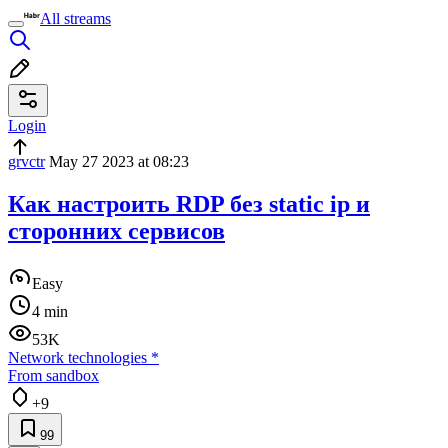
All streams
Login
grvctr
May 27 2023 at 08:23
Как настроить RDP без static ip и
сторонних сервисов
Easy
4 min
53K
Network technologies
*
From sandbox
+9
99