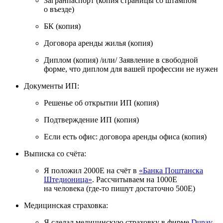
Загранпаспорт (копия страницы со штампом
о въезде)
БК (копия)
Договора аренды жилья (копия)
Диплом (копия) /или/ Заявление в свободной
форме, что диплом для вашей профессии не нужен
Документы ИП:
Решенье об открытии ИП (копия)
Подтверждение ИП (копия)
Если есть офис: договора аренды офиса (копия)
Выписка со счёта:
Я положил 2000E на счёт в
«Банка Поштанска
Штедионица»
. Рассчитываем на 1000Е
на человека (где‑то пишут достаточно 500Е)
Медицинская страховка:
Я сделал медицинскую страховку в фирме
Dunav