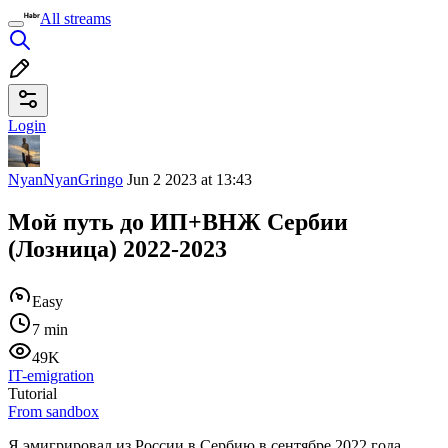
All streams
Login
NyanNyanGringo
Jun 2 2023 at 13:43
Мой путь до ИП+ВНЖ Сербии
(Лозница) 2022-2023
Easy
7 min
49K
IT-emigration
Tutorial
From sandbox
Я эмигрировал из России в Сербию в сентябре 2022 года.