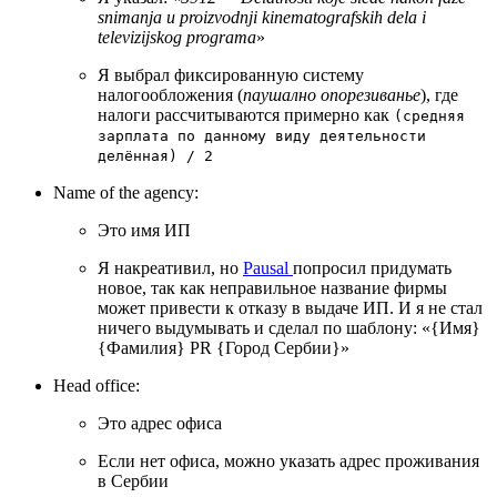
snimanja u proizvodnji kinematografskih dela i
televizijskog programa
»
Я выбрал фиксированную систему
налогообложения (
паушално опорезиванье
), где
налоги рассчитываются примерно как
(средняя
зарплата по данному виду деятельности
делённая) / 2
Name of the agency:
Это имя ИП
Я накреативил, но
Pausal
попросил придумать
новое, так как неправильное название фирмы
может привести к отказу в выдаче ИП. И я не стал
ничего выдумывать и сделал по шаблону: «{Имя}
{Фамилия} PR {Город Сербии}»
Head office:
Это адрес офиса
Если нет офиса, можно указать адрес проживания
в Сербии