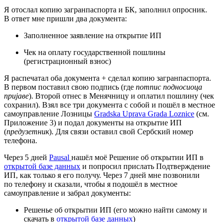
Я отослал копию загранпаспорта и БК, заполнил опросник.
В ответ мне пришли два документа:
Заполненное заявление на открытие ИП
Чек на оплату государственной пошлины
(регистрационный взнос)
Я распечатал оба документа + сделал копию загранпаспорта.
В первом поставил свою подпись (где
потпис подносиоца
приjаве
). Второй отнес в Менячницу и оплатил пошлину (чек
сохранил). Взял все три документа с собой и пошёл в местное
самоуправление Лозницы
Gradska Uprava Grada Loznice
(см.
Приложение 3) и подал документы на открытие ИП
(
предузетник
). Для связи оставил свой Сербский номер
телефона.
Через 5 дней
Pausal
нашёл моё Решение об открытии ИП в
открытой базе данных
и попросил прислать Подтверждение
ИП, как только я его получу. Через 7 дней мне позвонили
по телефону и сказали, чтобы я подошёл в местное
самоуправление и забрал документы:
Решенье об открытии ИП (его можно найти самому и
скачать в
открытой базе данных
)