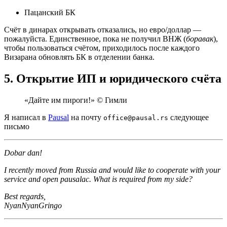
Пацанский БК
Счёт в динарах открывать отказались, но евро/доллар —
пожалуйста. Единственное, пока не получил ВНЖ (
боравак
),
чтобы пользоваться счётом, приходилось после каждого
Визарана обновлять БК в отделении банка.
5. Открытие ИП и юридического счёта
«Дайте им пироги!» © Гимли
Я написал в
Pausal
на почту
следующее
office@pausal.rs
письмо
Dobar dan!
I recently moved from Russia and would like to cooperate with your
service and open pausalac. What is required from my side?
Best regards,
NyanNyanGringo