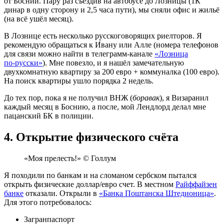
от Боснии. Пару раз съездив на автобусе до Лозницы (1К
динар в одну сторону и 2,5 часа пути), мы сняли офис и жильё
(на всё ушёл месяц).
В Лознице есть несколько русскоговорящих риелторов. Я
рекомендую обращаться к И́вану или Алле (номера телефонов
для связи можно найти в телеграмм‑канале
«Лозница
по‑русски»
). Мне повезло, и я нашёл замечательную
двухкомнатную квартиру за 200 евро + коммуналка (100 евро).
На поиск квартиры ушло порядка 2 недель.
До тех пор, пока я не получил ВНЖ (
боравак
), я Визаранил
каждый месяц в Боснию, а после, мой Лендлорд делал мне
пацанский БК в полиции.
4. Открытие физического счёта
«Моя прелесть!» © Голлум
Я походили по банкам и на
с
ломаном сербском пытался
открыть физические доллар/евро счет. В местном
Райффайзен
банке
отказали. Открыли в
«Банка Поштанска Штедионица»
.
Для этого потребовалось:
Загранпаспорт