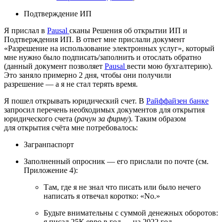
Подтверждение ИП
Я прислал в
Pausal
сканы Решения об открытии ИП и
Подтверждения ИП. В ответ мне прислали документ
«Разрешение на использование электронных услуг», который
мне нужно было подписать/заполнить и отослать обратно
(данный документ позволяет
Pausal
вести мою бухгалтерию).
Это заняло примерно 2 дня, чтобы они получили
разрешение — а я не стал терять время.
Я пошел открывать юридический счет. В
Райффайзен банке
запросил перечень необходимых документов для открытия
юридического счета (
рачун за фирму
). Таким образом
для открытия счёта мне потребовалось:
Загранпаспорт
Заполненный опросник — его прислали по почте (см.
Приложение 4):
Там, где я не знал что писать или было нечего
написать я отвечал коротко: «No.»
Будьте внимательны с суммой денежных оборотов:
я писал 25К евро в год — на 2022 год,