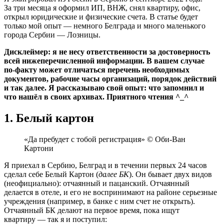
За три месяца я оформил ИП, ВНЖ, снял квартиру, офис,
открыл юридические и физические счета. В статье будет
только мой опыт — немного Белграда и много маленького
города Сербии — Лозницы.
Дисклеймер: я не несу ответственности за достоверность
всей нижеперечисленной информации. В вашем случае
по‑факту может отличаться перечень необходимых
документов, рабочие часы организаций, порядок действий
и так далее. Я рассказываю свой опыт: что запомнил и
что нашёл в своих архивах. Приятного чтения ^_^
1. Белый картон
«Да пребудет с тобой регистрация» © Оби‑Ван
Картони
Я приехал в Сербию, Белград и в течении первых 24 часов
сделал себе Белый Картон (
далее БК
). Он бывает двух видов
(неофициально): отчаянный и пацанский. Отчаянный
делается в отеле, и его не воспринимают на районе серьезные
учреждения (например, в банке с ним счет не открыть).
Отчаянный БК делают на первое время, пока ищут
квартиру — так я и поступил: