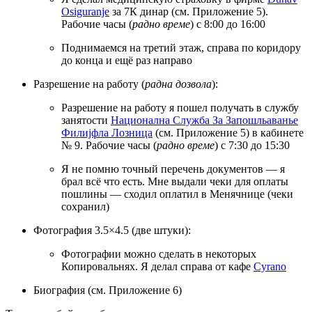
Osiguranje
за 7К динар (см. Приложение 5).
Рабочие часы (
радно време
) с 8:00 до 16:00
Поднимаемся на третий этаж, справа по коридору
до конца и ещё раз направо
Разрешение на работу (
радна дозвола
):
Разрешение на работу я пошел получать в службу
занятости
Национална Служба За Запошльаванье
Филиjфла Лозница
(см. Приложение 5) в кабинете
№ 9. Рабочие часы (
радно време
) с 7:30 до 15:30
Я не помню точный перечень документов — я
брал всё что есть. Мне выдали чеки для оплаты
пошлины — сходил оплатил в Менячнице (чеки
сохранил)
Фотография 3.5×4.5 (две штуки):
Фотографии можно сделать в некоторых
Копировальнях. Я делал справа от кафе
Cyrano
Биография (см. Приложение 6)