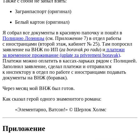
Также с собой не забыл взять:
Загранпаспорт (оригинал)
Белый картон (оригинал)
Я собрал все документы в красивую папочку и пошёл в
Полицию Лозницы
(см. Приложение 7) в отдел работы
с иностранцами (второй этаж, кабинет № 25). Там попросил
заявление на ВНЖ по ИП (
za boravak po radu
) и
платежи
за временное проживание (uplate za privremeni boravak)
.
Платежи можно оплатить в касcах‑ларьках рядом с Полицией.
Заполнил заявление, сделал платежи и отправился
к инспектору в отдел по работе с иностранцами подавать
документы на ВНЖ (боравак).
Через месяц мой ВНЖ был готов.
Как сказал герой одного знаменитого романа:
«Элементарно, Ватсон!» © Шерлок Холмс
Приложение