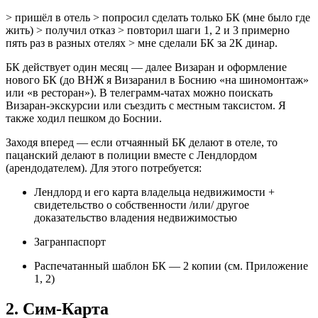
> пришёл в отель > попросил сделать только БК (мне было где
жить) > получил отказ > повторил шаги 1, 2 и 3 примерно
пять раз в разных отелях > мне сделали БК за 2К динар.
БК действует один месяц — далее Визаран и оформление
нового БК (до ВНЖ я Визаранил в Боснию «на шиномонтаж»
или «в ресторан»). В телеграмм‑чатах можно поискать
Визаран‑экскурсии или съездить с местным таксистом. Я
также ходил пешком до Боснии.
Заходя вперед — если отчаянный БК делают в отеле, то
пацанский делают в полиции вместе с Лендлордом
(арендодателем). Для этого потребуется:
Лендлорд и его карта владельца недвижимости +
свидетельство о собственности /или/ другое
доказательство владения недвижимостью
Загранпаспорт
Распечатанный шаблон БК — 2 копии (см. Приложение
1, 2)
2. Сим-Карта