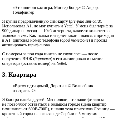
«Это шпионская игра, Мистер Бонд.» © Аврора
Голдфингер
Я купил предоплаченную сим‑карту (
pre‑paid sim‑card
).
Использовал A1, но мог купить и Yettel. У меня был тариф за
900 динар на месяц — 10гб интернета, какое‑то количество
звонков и смс. Как только интернет заканчивался, я приходил
в A1, диктовал номер телефона (
брой телефоне
) и просил
активировать тариф снова.
С номером за пол года ничего не случилось — после
получения ВНЖ (
боравака
) я его активировал и сменил
оператора (оставив номер) на Yettel.
3. Квартира
«Время идти домой, Дороти.» © Волшебник
из страны Оз
Я быстро нашёл друзей. Мы поняли, что наши финансы
не позволяют оставаться в большом городе (цена квартир
начиналась от 600E-700E), и наши тела притянула Лозница —
крохотный город на юго‑западе Сербии в 5 минутах