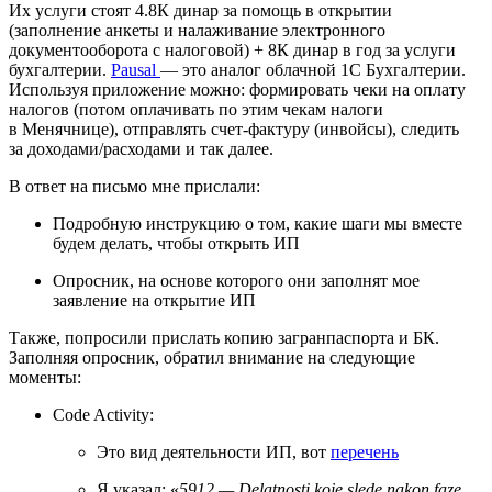
Их услуги стоят 4.8К динар за помощь в открытии
(заполнение анкеты и налаживание электронного
документооборота с налоговой) + 8К динар в год за услуги
бухгалтерии.
Pausal
— это аналог облачной 1С Бухгалтерии.
Используя приложение можно: формировать чеки на оплату
налогов (потом оплачивать по этим чекам налоги
в Менячнице), отправлять счет‑фактуру (инвойсы), следить
за доходами/расходами и так далее.
В ответ на письмо мне прислали:
Подробную инструкцию о том, какие шаги мы вместе
будем делать, чтобы открыть ИП
Опросник, на основе которого они заполнят мое
заявление на открытие ИП
Также, попросили прислать копию загранпаспорта и БК.
Заполняя опросник, обратил внимание на следующие
моменты:
Code Activity:
Это вид деятельности ИП, вот
перечень
Я указал: «
5912 — Delatnosti koje slede nakon faze