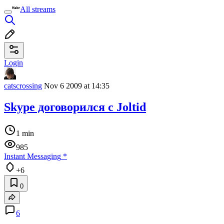
All streams
Login
catscrossing
Nov 6 2009 at 14:35
Skype договорился с Joltid
1 min
985
Instant Messaging
*
+6
0
6