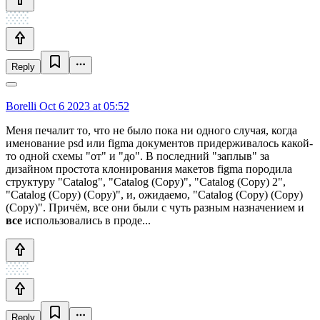
Reply
Borelli
Oct 6 2023 at 05:52
Меня печалит то, что не было пока ни одного случая, когда
именование psd или figma документов придерживалось какой-
то одной схемы "от" и "до". В последний "заплыв" за
дизайном простота клонирования макетов figma породила
структуру "Catalog", "Catalog (Copy)", "Catalog (Copy) 2",
"Catalog (Copy) (Copy)", и, ожидаемо, "Catalog (Copy) (Copy)
(Copy)". Причём, все они были с чуть разным назначением и
все
использовались в проде...
Reply