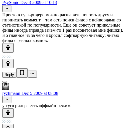
PsySonic
Dec 3 2009 at 10:13
Просто в гугл-ридере можно расшарить новость другу и
пирписать коммент + там есть поиск фидов с кейвордами со
статистикой по популярности. Еще он советует прикольные
фиды иногда (правда зачем-то 1 раз посоветовал мне фишки).
Но главное из-за чего я бросил софтварную читалку: читаю
фиды с разных компов.
Reply
ryzhmann
Dec 5 2009 at 08:08
у гугл ридера есть оффлайн режим.