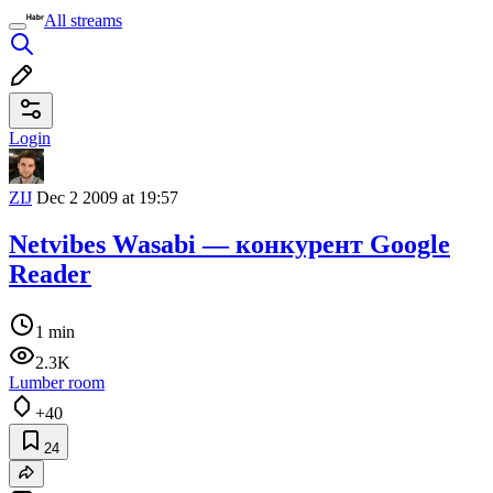
All streams
Login
ZIJ
Dec 2 2009 at 19:57
Netvibes Wasabi — конкурент Google
Reader
1 min
2.3K
Lumber room
+40
24