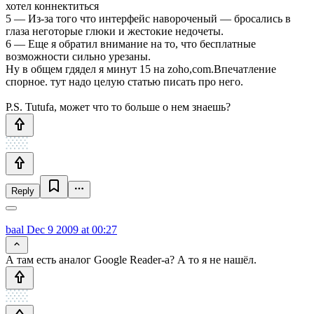
хотел коннектиться
5 — Из-за того что интерфейс навороченый — бросались в
глаза неготорые глюки и жестокие недочеты.
6 — Еще я обратил внимание на то, что бесплатные
возможности сильно урезаны.
Ну в общем гдядел я минут 15 на zoho,com.Впечатление
спорное. тут надо целую статью писать про него.
P.S. Tutufa, может что то больше о нем знаешь?
Reply
baal
Dec 9 2009 at 00:27
А там есть аналог Google Reader-а? А то я не нашёл.