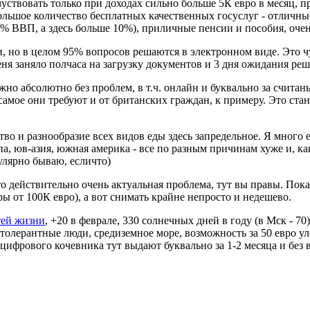
ствовать только при доходах сильно больше 5К евро в месяц, пр
большое количество бесплатных качественных госуслуг - отличны
% ВВП, а здесь больше 10%), приличные пенсии и пособия, очен
 но в целом 95% вопросов решаются в электронном виде. Это чу
я заняло полчаса на загрузку документов и 3 дня ожидания реш
о абсолютно без проблем, в т.ч. онлайн и буквально за счита
е самое они требуют и от британских граждан, к примеру. Это с
во и разнообразие всех видов еды здесь запредельное. Я много 
па, юв-азия, южная америка - все по разным причинам хуже и, к
улярно бываю, есличто)
 это действительно очень актуальная проблема, тут вы правы. Пок
ы от 100К евро), а вот снимать крайне непросто и недешево.
тей жизни
, +20 в феврале, 330 солнечных дней в году (в Мск - 7
толерантные люди, средиземное море, возможность за 50 евро ул
 цифрового кочевника тут выдают буквально за 1-2 месяца и без