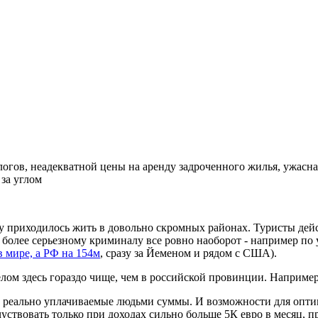
логов, неадекватной цены на аренду задроченного жилья, ужасна
за углом
лу приходилось жить в довольно скромных районах. Туристы дейс
о более серьезному криминалу все ровно наоборот - например 
в мире, а РФ на 154м
, сразу за Йеменом и рядом с США).
 целом здесь гораздо чище, чем в российской провинции. Наприм
ь реально уплачиваемые людьми суммы. И возможности для оптими
ствовать только при доходах сильно больше 5К евро в месяц, пр