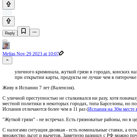
Reply
Melias
Nov 29 2023 at 10:07
уличного криминала, жуткой грязи в городах, конских на
при открытии карты, продукты не лучше чем в пятерочке 
Живу в Испании 7 лет (Валенсия).
С уличной преступностью не сталкивался ни разу, хотя понача
местной политики в некоторых городах, типа Барселоны, но п
Испания отличаются более чем в 11 раз (
Испания на 30м месте 
"Жуткой грязи" - не встречал. Есть грязноватые районы, но в
С налогами ситуация двоякая - есть номинальные ставки, а ест
множество льгот и вычетов. Заметную разницу с РФ можно почу