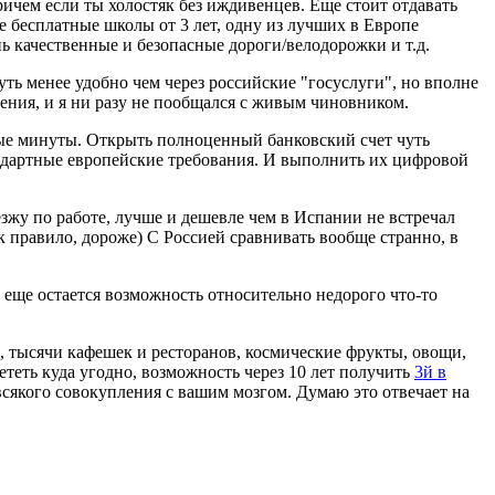
ичем если ты холостяк без иждивенцев. Еще стоит отдавать
е бесплатные школы от 3 лет, одну из лучших в Европе
ь качественные и безопасные дороги/велодорожки и т.д.
ть менее удобно чем через российские "госуслуги", но вполне
ения, и я ни разу не пообщался с живым чиновником.
ные минуты. Открыть полноценный банковский счет чуть
тандартные европейские требования. И выполнить их цифровой
езжу по работе, лучше и дешевле чем в Испании не встречал
ак правило, дороже) С Россией сравнивать вообще странно, в
а еще остается возможность относительно недорого что-то
0), тысячи кафешек и ресторанов, космические фрукты, овощи,
ететь куда угодно, возможность через 10 лет получить
3й в
 всякого совокупления с вашим мозгом. Думаю это отвечает на