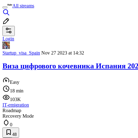
All streams
Login
Startup_visa_Spain
Nov 27 2023 at 14:32
Виза цифрового кочевника Испания 202
Easy
18 min
103K
IT-emigration
Roadmap
Recovery Mode
0
48