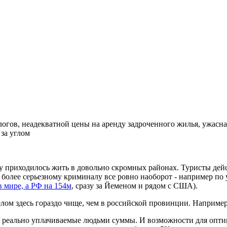
логов, неадекватной цены на аренду задроченного жилья, ужасна
за углом
лу приходилось жить в довольно скромных районах. Туристы дейс
о более серьезному криминалу все ровно наоборот - например 
в мире, а РФ на 154м
, сразу за Йеменом и рядом с США).
 целом здесь гораздо чище, чем в российской провинции. Наприм
ь реально уплачиваемые людьми суммы. И возможности для оптими