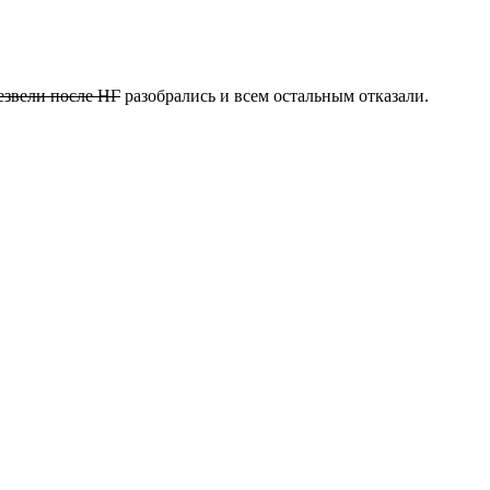
езвели после НГ
разобрались и всем остальным отказали.