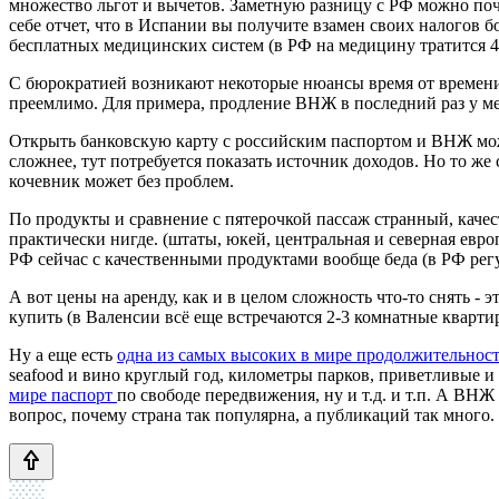
множество льгот и вычетов. Заметную разницу с РФ можно почу
себе отчет, что в Испании вы получите взамен своих налогов 
бесплатных медицинских систем (в РФ на медицину тратится 4
С бюрократией возникают некоторые нюансы время от времени,
преемлимо. Для примера, продление ВНЖ в последний раз у мен
Открыть банковскую карту с российским паспортом и ВНЖ можн
сложнее, тут потребуется показать источник доходов. Но то ж
кочевник может без проблем.
По продукты и сравнение с пятерочкой пассаж странный, качест
практически нигде. (штаты, юкей, центральная и северная евро
РФ сейчас с качественными продуктами вообще беда (в РФ рег
А вот цены на аренду, как и в целом сложность что-то снять -
купить (в Валенсии всё еще встречаются 2-3 комнатные квартир
Ну а еще есть
одна из самых высоких в мире продолжительнос
seafood и вино круглый год, километры парков, приветливые и 
мире паспорт
по свободе передвижения, ну и т.д. и т.п. А ВНЖ
вопрос, почему страна так популярна, а публикаций так много.