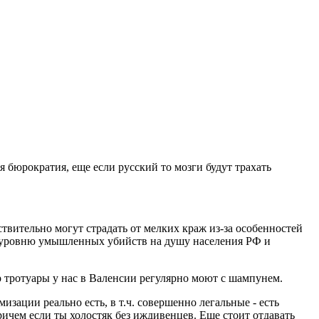
я бюрократия, еще если русский то мозги будут трахать
твительно могут страдать от мелких краж из-за особенностей
по уровню умышленных убийств на душу населения РФ и
ер тротуары у нас в Валенсии регулярно моют с шампунем.
зации реально есть, в т.ч. совершенно легальные - есть
ичем если ты холостяк без иждивенцев. Еще стоит отдавать