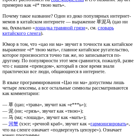
примерно как «ё* твою мать».
Почему такое название? Один из дико популярных интернет-
мемов в китайском интернете — выражение 草泥马 (цао ни
ма, буквально «
лошадка травяной грязи
», см.
словарь
китайского сленга
).
Юмор в том, что «цао ни ма» звучит в точности как китайское
выражение «ё* твою мать», главное китайское ругательство,
которое произносится точно так же, но записывается по-
другому. По популярности этот мем сравнится, пожалуй, разве
что с нашим «преведом», который в свое время знали
практически все люди, общающиеся в интернете.
В языке программирования «Цао ни ма» допустимы лишь
четыре лексемы, а все остальные символы рассматриваются
как комментарии:
— 草 (цао; «трава», звучит как «е***ь»);
— 泥 (ни; «грязь», звучит как «твою»);
— 马 (ма; «лошадь», звучит как «мать»);
—
河蟹
(хэсе; «речной краб», звучит как «
гармонизировать
»,
что на сленге означает «подвергнуть цензуре»). Означает
конец программы.