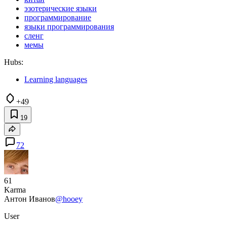
эзотерические языки
программирование
языки программирования
сленг
мемы
Hubs:
Learning languages
+49
19
72
61
Karma
Антон Иванов
@hooey
User