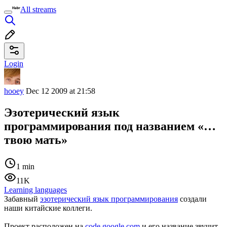
All streams
Login
hooey
Dec 12 2009 at 21:58
Эзотерический язык
программирования под названием «…
твою мать»
1 min
11K
Learning languages
Забавный
эзотерический язык программирования
создали
наши китайские коллеги.
Проект расположен на
code.google.com
и его название звучит