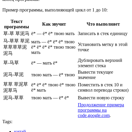
Пример программы, выполняющей цикл от 1 до 10:
Текст
Как звучит
Что выполняет
программы
草-草 草泥马
ё* — ё* ё* твою мать
Записать в стек единицу
马-草草 草泥
мать — ё* ё* ё* твою
Установить метку в этой
草草草草泥
ё* ё* ё* ё* твою твою
точке
мать
泥马
Дублировать верхний
草-马草
ё* — мать ё*
элемент стека
Вывести текущее
泥马-草泥
твою мать — ё* твою
значение
草草 草泥草
ё* ё* ё* твою ё* твою
Поместить в стек 10 и
ё* мать
символ перевода строки)
泥草马
泥马-草草
твою мать — ё* ё*
Вывести новую строку
Продолжение примера
программы на
code.google.com
.
Tags:
китай