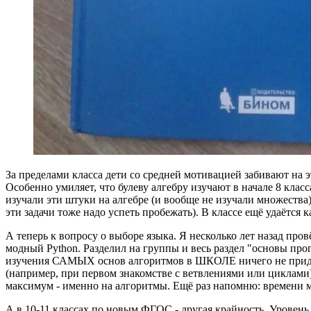
За пределами класса дети со средней мотивацией забивают на э
Особенно умиляет, что булеву алгебру изучают в начале 8 клас
изучали эти штуки на алгебре (и вообще не изучали множества)
эти задачи тоже надо успеть пробежать). В классе ещё удаётся 
А теперь к вопросу о выборе языка. Я несколько лет назад пр
модный Python. Разделил на группы и весь раздел "основы про
изучения САМЫХ основ алгоритмов в ШКОЛЕ ничего не придумали
(например, при первом знакомстве с ветвлениями или циклами) и ч
максимум - именно на алгоритмы. Ещё раз напомню: времени 
А в 10-11 классах по новым ФГОС - другая крайность. Уровень 