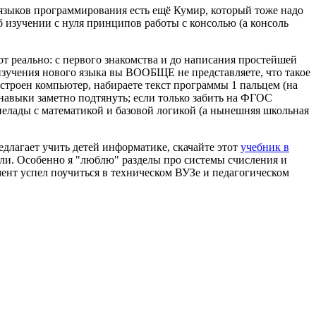
языков программирования есть ещё Кумир, который тоже надо
 об изучении с нуля принципов работы с консолью (а консоль
т реально: с первого знакомства и до написания простейшей
изучения нового языка вы ВООБЩЕ не представляете, что такое
устроен компьютер, набираете текст программы 1 пальцем (на
о навыки заметно подтянуть; если только забить на ФГОС
с нелады с математикой и базовой логикой (а нынешняя школьная
лагает учить детей информатике, скачайте этот
учебник в
али. Особенно я "люблю" разделы про системы счисления и
мент успел поучиться в техническом ВУЗе и педагогическом