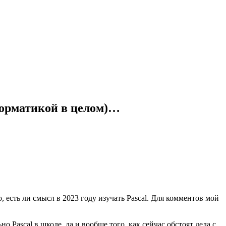
форматикой в целом)…
, есть ли смысл в 2023 году изучать Pascal. Для комментов мой
ascal в школе, да и вообще того, как сейчас обстоят дела с