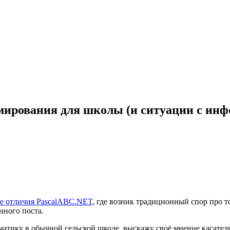
ирования для школы (и ситуации с ин
е отличия PascalABC.NET
, где возник традиционный спор про то
нного поста.
у в обычной сельской школе, выскажу своё мнение касательно P