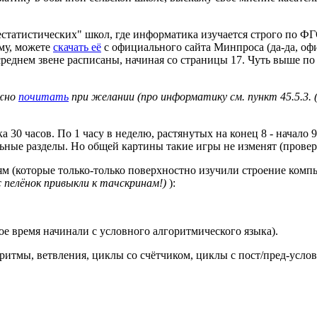
естатистических" школ, где информатика изучается строго по ФГОС
му, можете
скачать её
с официального сайта Минпроса (да-да, оф
реднем звене расписаны, начиная со страницы 17. Чуть выше по
ожно
почитать
при желании (про информатику см. пункт 45.5.3
0 часов. По 1 часу в неделю, растянутых на конец 8 - начало 9 
ьные разделы. Но общей картины такие игры не изменят (провер
етям (которые только-только поверхностно изучили строение к
 пелёнок привыкли к тачскринам!)
):
кое время начинали с условного алгоритмического языка).
итмы, ветвления, циклы со счётчиком, циклы с пост/пред-усло