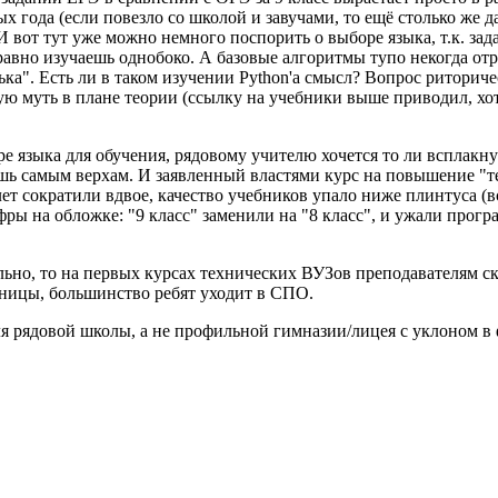
х года (если повезло со школой и завучами, то ещё столько же д
И вот тут уже можно немного поспорить о выборе языка, т.к. зад
равно изучаешь однобоко. А базовые алгоритмы тупо некогда отр
ька". Есть ли в таком изучении Python'а смысл? Вопрос риторич
ую муть в плане теории (ссылку на учебники выше приводил, хо
ре языка для обучения, рядовому учителю хочется то ли всплакн
лишь самым верхам. И заявленный властями курс на повышение "т
т сократили вдвое, качество учебников упало ниже плинтуса (в
на обложке: "9 класс" заменили на "8 класс", и ужали программ
но, то на первых курсах технических ВУЗов преподавателям ско
единицы, большинство ребят уходит в СПО.
я рядовой школы, а не профильной гимназии/лицея с уклоном в 