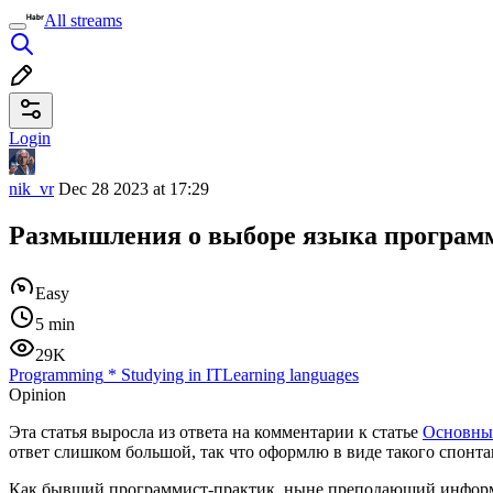
All streams
Login
nik_vr
Dec 28 2023 at 17:29
Размышления о выборе языка программ
Easy
5 min
29K
Programming
*
Studying in IT
Learning languages
Opinion
Эта статья выросла из ответа на комментарии к статье
Основны
ответ слишком большой, так что оформлю в виде такого спонта
Как бывший программист-практик, ныне преподающий информатик