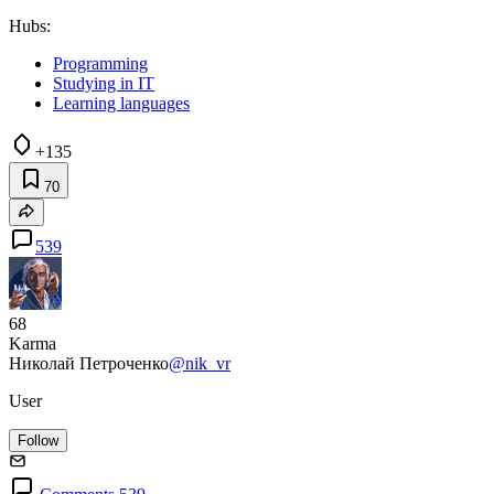
Hubs:
Programming
Studying in IT
Learning languages
+135
70
539
68
Karma
Николай Петроченко
@nik_vr
User
Follow