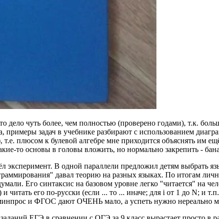
то дело чуть более, чем полностью (проверено годами), т.к. бол
са, примеры задач в учебнике разбирают с использованием диагра
, т.е. плюсом к булевой алгебре мне приходится объяснять им е
какие-то основы в головы вложить, но нормально закрепить - бан
овёл эксперимент. В одной параллели предложил детям выбрать я
граммирования" давал теорию на разных языках. По итогам лично
. Его синтаксис на базовом уровне легко "читается" на челове
итать его по-русски (если ... то ... иначе; для i от 1 до N; и т
минпрос и ФГОС дают ОЧЕНЬ мало, а успеть нужно нереально м
заданий ЕГЭ в сравнении с ОГЭ за 9 класс вырастает просто в р