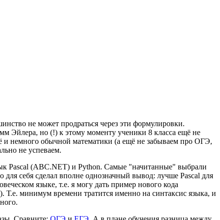
ьшинство не может продраться через эти формулировки.
мм Эйлера, но (!) к этому моменту ученики 8 класса ещё не
щё и немного обычной математики (а ещё не забываем про ОГЭ,
ально не успеваем.
зык Pascal (ABC.NET) и Python. Самые "начитанные" выбрали
 для себя сделал вполне однозначный вывод: лучше Pascal для
ческом языке, т.е. я могу дать пример нового кода
.п.). Т.е. минимум времени тратится именно на синтаксис языка, и
ного.
азы. Сравните:
ОГЭ
и
ЕГЭ
. А в плане обучения разница между