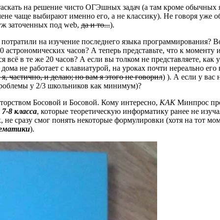
аскать на решение чисто ОГЭшных задач (а там кроме обычных 
замене чаще выбирают именно его, а не классику). Не говоря уже
уж заточенных под web,
да и то...
).
 потратили на изучение последнего языка программирования? Во
0 астрономических часов? А теперь представьте, что к моменту 
всё в те же 20 часов? А если вы толком не представляете, как 
 дома не работает с клавиатурой, на уроках почти нереально ег
 я, частично, и делаю; но вам я этого не говорил
) ). А если у ва
проблемы у 2/3 школьников как минимум)?
рством Босовой и Босовой. Кому интересно,
КАК
Минпрос пред
й
7-8 класса
, которые теоретическую информатику ранее не изуч
, не сразу смог понять некоторые формулировки (хотя на тот мо
тематики
).