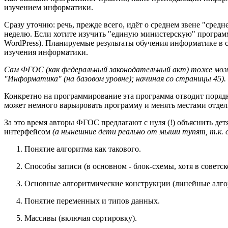
изучением информатики.
Сразу уточню: речь, прежде всего, идёт о среднем звене "средн
неделю. Если хотите изучить "единую министерскую" програм
WordPress). Планируемые результаты обучения информатике в с
изучения информатики.
Сам ФГОС (как федеральный законодательный акт) тоже м
"Информатика" (на базовом уровне); начиная со страницы 45).
Конкретно на программирование эта программа отводит порядка 3
может немного варьировать программу и менять местами отдел
За это время авторы ФГОС предлагают с нуля (!) объяснить д
интерфейсом
(а нынешние дети реально от мыши тупят, т.к. с
Понятие алгоритма как такового.
Способы записи (в основном - блок-схемы, хотя в советс
Основные алгоритмические конструкции (линейные алгор
Понятие переменных и типов данных.
Массивы (включая сортировку).