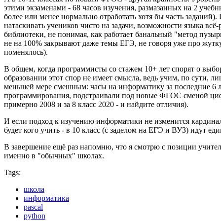
этими экзаменами - 68 часов изучения, размазанных на 2 учебны
более или менее нормально отработать хотя бы часть заданий). 
натаскивать учеников чисто на задачи, возможности языка всё-
библиотеки, не понимая, как работает банальный "метод пузыр
не на 100% закрывают даже темы ЕГЭ, не говоря уже про жутк
поменялось).
В общем, когда программисты со стажем 10+ лет спорят о выбо
образовании этот спор не имеет смысла, ведь учим, по сути, 
меньшей мере смешным: часы на информатику за последние 6 ле
программирования, подстраивали под новые ФГОС сменой цифры 
примерно 2008 и за 8 класс 2020 - и найдите отличия).
И если подход к изучению информатики не изменится кардиналь
будет кого учить - в 10 класс (с заделом на ЕГЭ и ВУЗ) идут 
В завершение ещё раз напомню, что я смотрю с позиции учител
именно в "обычных" школах.
Tags:
школа
информатика
pascal
python