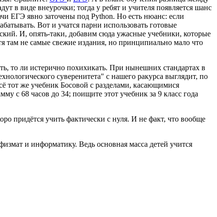
адут в виде внеурочки; тогда у ребят и учителя появляется шанс
ачи ЕГЭ явно заточены под Python. Но есть нюанс: если
абатывать. Вот и учатся парни использовать готовые
еский. И, опять-таки, добавим сюда ужасные учебники, которые
тя там не самые свежие издания, но принципиально мало что
уть, то ли истерично похихикать. При нынешних стандартах в
ехнологического суверенитета" с нашего ракурса выглядит, по
сё тот же учебник Босовой с разделами, касающимися
у с 68 часов до 34; поищите этот учебник за 9 класс года
ро придётся учить фактически с нуля. И не факт, что вообще
физмат и информатику. Ведь основная масса детей учится