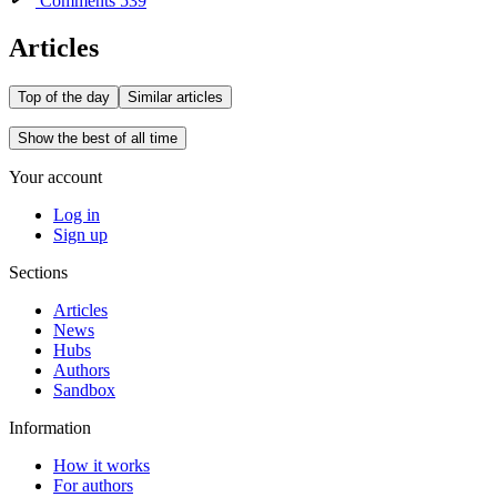
Comments 539
Articles
Top of the day
Similar articles
Show the best of all time
Your account
Log in
Sign up
Sections
Articles
News
Hubs
Authors
Sandbox
Information
How it works
For authors