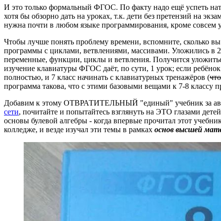
И это только формальный ФГОС. По факту надо ещё успеть нат
хотя бы обзорно дать на уроках, т.к. дети без претензий на эк
нужна почти в любом языке программирования, кроме совсем 
Чтобы лучше понять проблему времени, вспомните, сколько вы
программы с циклами, ветвлениями, массивами. Уложились в 2
переменные, функции, циклы и ветвления. Получится уложиться 
изучение клавиатуры ФГОС даёт, по сути, 1 урок; если ребёнок
полностью, и 7 класс начинать с клавиатурных тренажёров (
что
программа такова, что с этими базовыми вещами к 7-8 классу 
Добавим к этому ОТВРАТИТЕЛЬНЫЙ "единый" учебник за авто
сети
, почитайте и попытайтесь взглянуть на ЭТО глазами дете
основы булевой алгебры - когда впервые прочитал этот учебник
колледже, и везде изучал эти темы в рамках
основ высшей ма